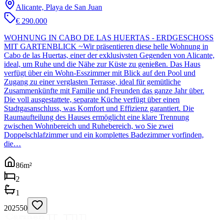
Alicante, Playa de San Juan
€ 290.000
WOHNUNG IN CABO DE LAS HUERTAS - ERDGESCHOSS
MIT GARTENBLICK ~Wir präsentieren diese helle Wohnung in
Cabo de las Huertas, einer der exklusivsten Gegenden von Alicante,
ideal, um Ruhe und die Nähe zur Küste zu genießen. Das Haus
verfügt über ein Wohn-Esszimmer mit Blick auf den Pool und
Zugang zu einer verglasten Terrasse, ideal für gemütliche
Zusammenkünfte mit Familie und Freunden das ganze Jahr über.
Die voll ausgestattete, separate Küche verfügt über einen
Stadtgasanschluss, was Komfort und Effizienz garantiert. Die
Raumaufteilung des Hauses ermöglicht eine klare Trennung
zwischen Wohnbereich und Ruhebereich, wo Sie zwei
Doppelschlafzimmer und ein komplettes Badezimmer vorfinden,
die…
86
m²
2
1
202550