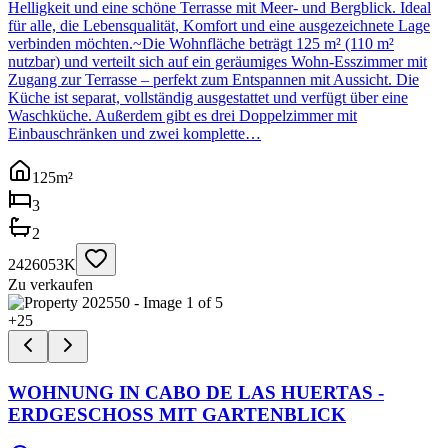
Helligkeit und eine schöne Terrasse mit Meer- und Bergblick. Ideal
für alle, die Lebensqualität, Komfort und eine ausgezeichnete Lage
verbinden möchten.~Die Wohnfläche beträgt 125 m² (110 m²
nutzbar) und verteilt sich auf ein geräumiges Wohn-Esszimmer mit
Zugang zur Terrasse – perfekt zum Entspannen mit Aussicht. Die
Küche ist separat, vollständig ausgestattet und verfügt über eine
Waschküche. Außerdem gibt es drei Doppelzimmer mit
Einbauschränken und zwei komplette…
125
m²
3
2
2426053K
Zu verkaufen
+
25
WOHNUNG IN CABO DE LAS HUERTAS -
ERDGESCHOSS MIT GARTENBLICK