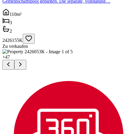
Gemeinschaftspool genießen. Die separate, vollständig…
110
m²
3
2
2426155K
Zu verkaufen
+
47