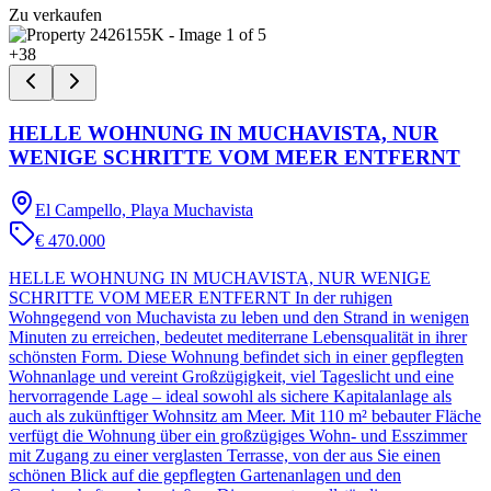
Zu verkaufen
+
38
HELLE WOHNUNG IN MUCHAVISTA, NUR
WENIGE SCHRITTE VOM MEER ENTFERNT
El Campello, Playa Muchavista
€ 470.000
HELLE WOHNUNG IN MUCHAVISTA, NUR WENIGE
SCHRITTE VOM MEER ENTFERNT In der ruhigen
Wohngegend von Muchavista zu leben und den Strand in wenigen
Minuten zu erreichen, bedeutet mediterrane Lebensqualität in ihrer
schönsten Form. Diese Wohnung befindet sich in einer gepflegten
Wohnanlage und vereint Großzügigkeit, viel Tageslicht und eine
hervorragende Lage – ideal sowohl als sichere Kapitalanlage als
auch als zukünftiger Wohnsitz am Meer. Mit 110 m² bebauter Fläche
verfügt die Wohnung über ein großzügiges Wohn- und Esszimmer
mit Zugang zu einer verglasten Terrasse, von der aus Sie einen
schönen Blick auf die gepflegten Gartenanlagen und den