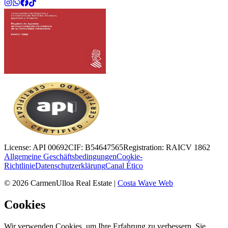
License:
API 00692
CIF:
B54647565
Registration:
RAICV 1862
Allgemeine Geschäftsbedingungen
Cookie-
Richtlinie
Datenschutzerklärung
Canal Ético
©
2026
CarmenUlloa Real Estate
|
Costa Wave Web
Cookies
Wir verwenden Cookies, um Ihre Erfahrung zu verbessern. Sie