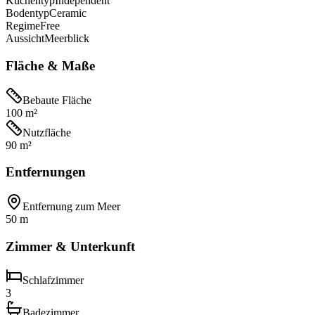
Küchentyp
Independent
Bodentyp
Ceramic
Regime
Free
Aussicht
Meerblick
Fläche & Maße
Bebaute Fläche
100 m²
Nutzfläche
90 m²
Entfernungen
Entfernung zum Meer
50 m
Zimmer & Unterkunft
Schlafzimmer
3
Badezimmer