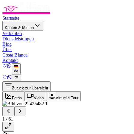
Startseite
Kaufen & Mieten
Verkaufen
Dienstleistungen
Blog
Über
Costa Blanca
Kontakt
de
Zurück zur Übersicht
Fotos
Video
Virtuelle Tour
1
/
61