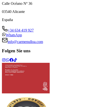
Calle Océano Nº 36
03540
Alicante
España
+34 634 419 927
WhatsApp
info@carmenulloa.com
Folgen Sie uns