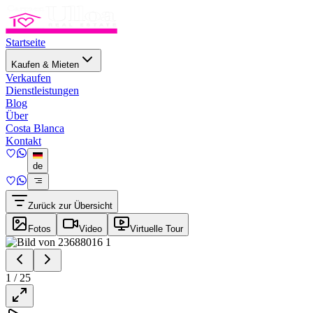
Startseite
Kaufen & Mieten
Verkaufen
Dienstleistungen
Blog
Über
Costa Blanca
Kontakt
de
Zurück zur Übersicht
Fotos
Video
Virtuelle Tour
1
/
25