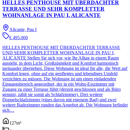
HELLES PENTHOUSE MIT ÜBERDACHTER
TERRASSE UND SEHR KOMPLETTER
WOHNANLAGE IN PAU I, ALICANTE
Alicante, Pau I
€ 495.000
HELLES PENTHOUSE MIT ÜBERDACHTER TERRASSE
UND SEHR KOMPLETTER WOHNANLAGE IN PAU I,
ALICANTE Stellen Sie sich vor, wie Ihr Alltag in einem Raum
aussieht, in dem Licht, Großzügigkeit und Komfort harmonisch
ineinander übergehen. Diese Wohnung ist ideal für alle, die Wert auf
Komfort legen, ohne auf ein gepflegtes und lebendiges Umfeld
verzichten zu müssen. Die Wohnung ist um einen einladenden
Eingangsbereich angeordnet, der in ein Wohn-Esszimmer mit
Zugang zu einer Terrasse führt (derzeit geschlossen und als Büro
genutzt, zählt sie somit als Schlafzimmer). Drei weitere
Doppelschlafzimmer (eines davon mit eigenem Bad) und zwei
weitere Badezimmer runden das Angebot ab. Die Wohnung befindet
sich…
127
m²