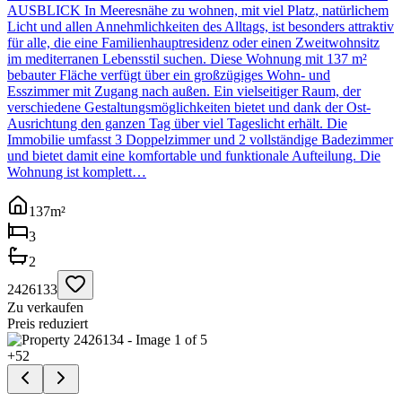
AUSBLICK In Meeresnähe zu wohnen, mit viel Platz, natürlichem
Licht und allen Annehmlichkeiten des Alltags, ist besonders attraktiv
für alle, die eine Familienhauptresidenz oder einen Zweitwohnsitz
im mediterranen Lebensstil suchen. Diese Wohnung mit 137 m²
bebauter Fläche verfügt über ein großzügiges Wohn- und
Esszimmer mit Zugang nach außen. Ein vielseitiger Raum, der
verschiedene Gestaltungsmöglichkeiten bietet und dank der Ost-
Ausrichtung den ganzen Tag über viel Tageslicht erhält. Die
Immobilie umfasst 3 Doppelzimmer und 2 vollständige Badezimmer
und bietet damit eine komfortable und funktionale Aufteilung. Die
Wohnung ist komplett…
137
m²
3
2
2426133
Zu verkaufen
Preis reduziert
+
52