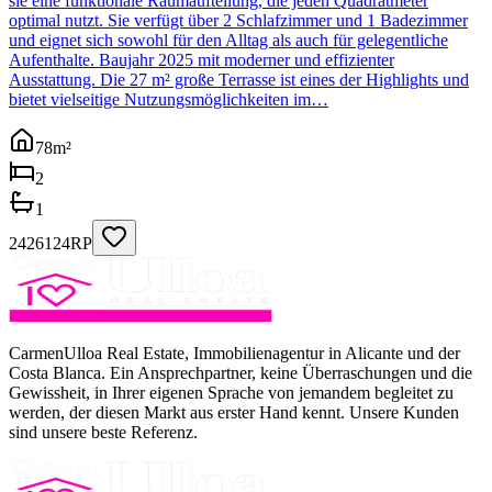
sie eine funktionale Raumaufteilung, die jeden Quadratmeter
optimal nutzt. Sie verfügt über 2 Schlafzimmer und 1 Badezimmer
und eignet sich sowohl für den Alltag als auch für gelegentliche
Aufenthalte. Baujahr 2025 mit moderner und effizienter
Ausstattung. Die 27 m² große Terrasse ist eines der Highlights und
bietet vielseitige Nutzungsmöglichkeiten im…
78
m²
2
1
2426124RP
CarmenUlloa Real Estate, Immobilienagentur in Alicante und der
Costa Blanca. Ein Ansprechpartner, keine Überraschungen und die
Gewissheit, in Ihrer eigenen Sprache von jemandem begleitet zu
werden, der diesen Markt aus erster Hand kennt. Unsere Kunden
sind unsere beste Referenz.