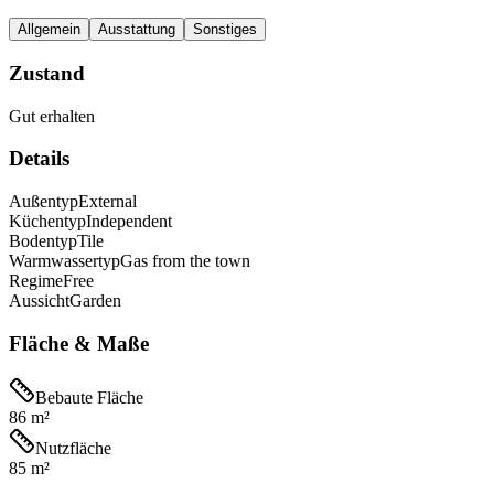
Allgemein
Ausstattung
Sonstiges
Zustand
Gut erhalten
Details
Außentyp
External
Küchentyp
Independent
Bodentyp
Tile
Warmwassertyp
Gas from the town
Regime
Free
Aussicht
Garden
Fläche & Maße
Bebaute Fläche
86 m²
Nutzfläche
85 m²