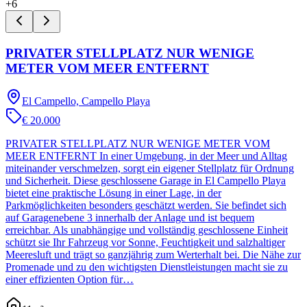
+
6
PRIVATER STELLPLATZ NUR WENIGE
METER VOM MEER ENTFERNT
El Campello, Campello Playa
€ 20.000
PRIVATER STELLPLATZ NUR WENIGE METER VOM
MEER ENTFERNT In einer Umgebung, in der Meer und Alltag
miteinander verschmelzen, sorgt ein eigener Stellplatz für Ordnung
und Sicherheit. Diese geschlossene Garage in El Campello Playa
bietet eine praktische Lösung in einer Lage, in der
Parkmöglichkeiten besonders geschätzt werden. Sie befindet sich
auf Garagenebene 3 innerhalb der Anlage und ist bequem
erreichbar. Als unabhängige und vollständig geschlossene Einheit
schützt sie Ihr Fahrzeug vor Sonne, Feuchtigkeit und salzhaltiger
Meeresluft und trägt so ganzjährig zum Werterhalt bei. Die Nähe zur
Promenade und zu den wichtigsten Dienstleistungen macht sie zu
einer effizienten Option für…