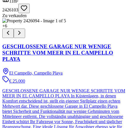
11
m²
2426103
Zu verkaufen
+
6
GESCHLOSSENE GARAGE NUR WENIGE
SCHRITTE VOM MEER IN EL CAMPELLO
PLAYA
El Campello, Campello Playa
€ 25.000
GESCHLOSSENE GARAGE NUR WENIGE SCHRITTE VOM
MEER IN EL CAMPELLO PLAYA In Küstenlagen, in denen
Komfort entscheidend ist, stellt ein eigener Stellplatz einen echten
Mehrwert dar. Diese geschlossene Garage in El Campello Playa
bietet Sicherheit und Funktionalität nur wenige Gehminuten vom
Mittelmeer entfernt. Die vollständig unabhängige und geschlossene
Einheit schützt Ihr Fahrzeug vor Sonne, Feuchtigkeit und täglicher
Beanspruchung. Eine ideale Lösung für Anwohner ebenso wie für