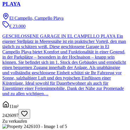
PLAYA
El Campello, Campello Playa
€ 23.000
GESCHLOSSENE GARAGE IN EL CAMPELLO PLAYA Ein
eigener Stellplatz in Meeresnähe ist ein praktischer Vorteil, den man
täglich zu schätzen weiß. Diese geschlossene Garage in El
Campello Playa bietet Komfort und Funktionalität in einer Gegend,
in der Parkplätze – besonders in der Hochsaison – knapp sein
können. Sie befindet sich im 1. Stock des Gebäudes und ermöglicht
einen bequemen Zugang innerhalb der Anlage. Als unabhängige
und vollständig geschlossene Einheit schützt sie Ihr Fahrzeug vor
Sonne, salzhaltiger Luft und den typischen Einflüssen einer
Küstenlage. Ideal sowohl für Dauerbewohner als auch für
Eigentümer einer Ferienimmobilie. Dank der Nähe zur Promenade
und zu allen wichtigen…
11
m²
2426097
Zu verkaufen