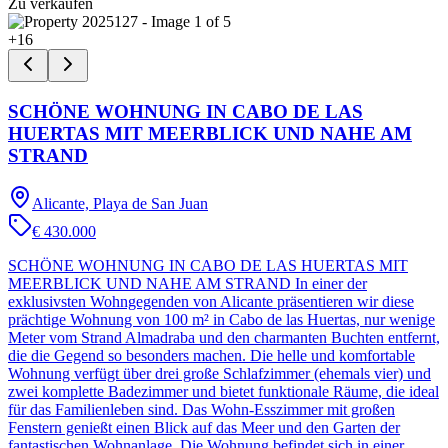
Zu verkaufen
+
16
SCHÖNE WOHNUNG IN CABO DE LAS
HUERTAS MIT MEERBLICK UND NAHE AM
STRAND
Alicante, Playa de San Juan
€ 430.000
SCHÖNE WOHNUNG IN CABO DE LAS HUERTAS MIT
MEERBLICK UND NAHE AM STRAND In einer der
exklusivsten Wohngegenden von Alicante präsentieren wir diese
prächtige Wohnung von 100 m² in Cabo de las Huertas, nur wenige
Meter vom Strand Almadraba und den charmanten Buchten entfernt,
die die Gegend so besonders machen. Die helle und komfortable
Wohnung verfügt über drei große Schlafzimmer (ehemals vier) und
zwei komplette Badezimmer und bietet funktionale Räume, die ideal
für das Familienleben sind. Das Wohn-Esszimmer mit großen
Fenstern genießt einen Blick auf das Meer und den Garten der
fantastischen Wohnanlage. Die Wohnung befindet sich in einer