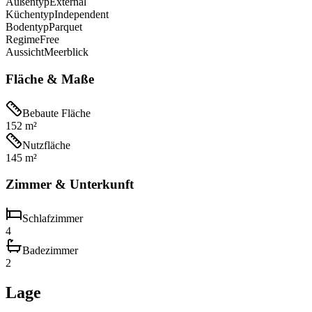
Außentyp
External
Küchentyp
Independent
Bodentyp
Parquet
Regime
Free
Aussicht
Meerblick
Fläche & Maße
Bebaute Fläche
152 m²
Nutzfläche
145 m²
Zimmer & Unterkunft
Schlafzimmer
4
Badezimmer
2
Lage