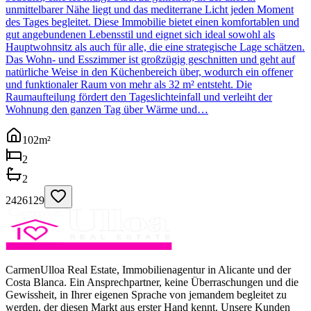
unmittelbarer Nähe liegt und das mediterrane Licht jeden Moment
des Tages begleitet. Diese Immobilie bietet einen komfortablen und
gut angebundenen Lebensstil und eignet sich ideal sowohl als
Hauptwohnsitz als auch für alle, die eine strategische Lage schätzen.
Das Wohn- und Esszimmer ist großzügig geschnitten und geht auf
natürliche Weise in den Küchenbereich über, wodurch ein offener
und funktionaler Raum von mehr als 32 m² entsteht. Die
Raumaufteilung fördert den Tageslichteinfall und verleiht der
Wohnung den ganzen Tag über Wärme und…
102
m²
2
2
2426129
CarmenUlloa Real Estate, Immobilienagentur in Alicante und der
Costa Blanca. Ein Ansprechpartner, keine Überraschungen und die
Gewissheit, in Ihrer eigenen Sprache von jemandem begleitet zu
werden, der diesen Markt aus erster Hand kennt. Unsere Kunden