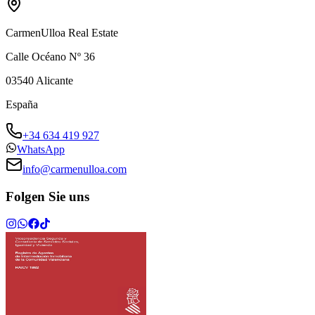
CarmenUlloa Real Estate
Calle Océano Nº 36
03540
Alicante
España
+34 634 419 927
WhatsApp
info@carmenulloa.com
Folgen Sie uns