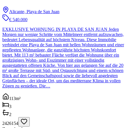
Alicante, Playa de San Juan
€ 540.000
EXKLUSIVE WOHNUNG IN PLAYA DE SAN JUAN Jeden
Morgen nur wenige Schritte vom Mittelmeer entfernt aufzuwachen,
bedeutet Lebensqualität auf höchstem Niveau. Diese Immobilie
verbindet eine Playa de San Juan mit hellen Wohnräumen und einer
gepflegten Wohnanlage, die ganzjährig höchsten Wohnkomfort
bietet. Mit 113 m² bebauter Fläche verfügt die Wohnung über ein
großzügiges Wohn- und Esszimmer mit einer vollständig
ausgestatteten offenen Küche. Von hier aus gelangen Sie auf die 20
m² große Terrasse mit Süd- und Ostausrichtung und einem schönen
Blick auf den Gemeinschaftspool sowie die liebevoll angelegten
Grünflächen – der ideale Ort, um das mediterrane Klima in vollen
Zügen zu genießen. Die…
113
m²
3
2
2426154