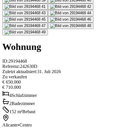
Wohnung
ID
:
29194468
Referenz
:
242630D
Zuletzt aktualisiert
:
31. Juli 2026
Zu verkaufen
€ 650.000
€ 710.000
4
Schlafzimmer
2
Badezimmer
152
m²
Bebaut
Alicante
•
Centro