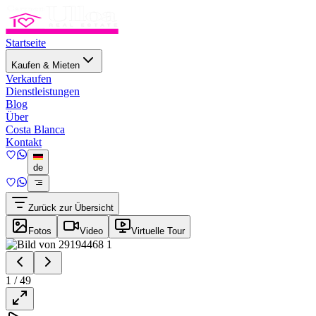
Startseite
Kaufen & Mieten
Verkaufen
Dienstleistungen
Blog
Über
Costa Blanca
Kontakt
de
Zurück zur Übersicht
Fotos
Video
Virtuelle Tour
1
/
49