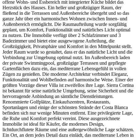
offene Wohn- und Essbereich mit integrierter Küche bildet das
Herzstück des Hauses. Ein heller und großzügiger Raum, der
fließend in die Terrassen und Außenbereiche übergeht und so das
ganze Jahr über ein harmonisches Wohnen zwischen Innen- und
Außenbereich ermöglicht. Die Raumaufteilung wurde sorgfältig
geplant, um Komfort, Funktionalität und natürliches Licht optimal
zu nutzen. Die Immobilie verfügt über 2 Schlafzimmer und 3
Badezimmer und bietet eine ausgewogene Aufteilung, die
Großzügigkeit, Privatsphäre und Komfort in den Mittelpunkt stellt.
Jeder Raum wurde so gestaltet, dass er das natürliche Licht und die
Verbindung zur Umgebung optimal nutzt. Im Außenbereich laden
der private Swimmingpool, großzügige Terrassen und gepflegte
Gartenflächen dazu ein, das mediterrane Lebensgefühl in vollen
Zügen zu genießen. Die moderne Architektur verbindet Eleganz,
Funktionalität und Wohlbefinden auf harmonische Weise. Einer der
größten Vorzüge dieser Villa ist zweifellos ihre Lage. Sierra Cortina
ist bekannt für seine natürliche Umgebung, seine Sicherheit und die
hervorragende Anbindung an sämtliche Dienstleistungen.
Renommierte Golfplätze, Einkaufszentren, Restaurants,
Sportanlagen und einige der schönsten Strände der Costa Blanca
befinden sich nur wenige Minuten entfernt. Eine privilegierte Lage,
die Ruhe und Komfort perfekt vereint. Diese ausgezeichnete
Immobilie ist ideal für Käufer, die modernes Design,
lichtdurchflutete Räume und eine außergewöhnliche Lage schätzen.
Ein Ort, an dem jedes Detail dazu einlädt, das mediterrane Leben in