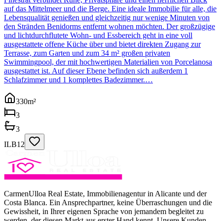
auf das Mittelmeer und die Berge. Eine ideale Immobilie für alle, die
Lebensqualität genießen und gleichzeitig nur wenige Minuten von
den Stränden Benidorms entfernt wohnen möchten. Der großzügige
und lichtdurchflutete Wohn- und Essbereich geht in eine voll
ausgestattete offene Küche über und bietet direkten Zugang zur
Terrasse, zum Garten und zum 34 m² großen privaten
Swimmingpool, der mit hochwertigen Materialien von Porcelanosa
ausgestattet ist. Auf dieser Ebene befinden sich außerdem 1
Schlafzimmer und 1 komplettes Badezimmer.…
330
m²
3
3
ILB12
CarmenUlloa Real Estate, Immobilienagentur in Alicante und der
Costa Blanca. Ein Ansprechpartner, keine Überraschungen und die
Gewissheit, in Ihrer eigenen Sprache von jemandem begleitet zu
werden, der diesen Markt aus erster Hand kennt. Unsere Kunden