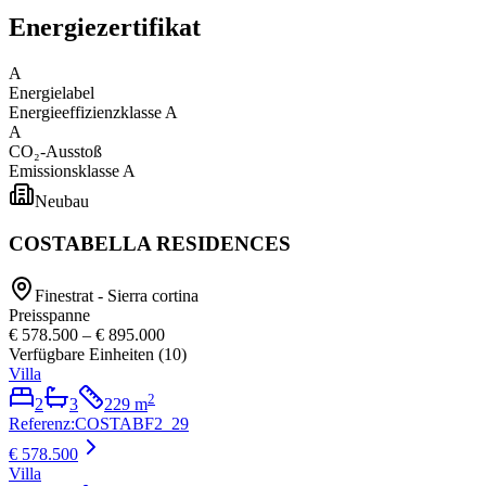
Energiezertifikat
A
Energielabel
Energieeffizienzklasse
A
A
CO₂-Ausstoß
Emissionsklasse
A
Neubau
COSTABELLA RESIDENCES
Finestrat - Sierra cortina
Preisspanne
€ 578.500
–
€ 895.000
Verfügbare Einheiten
(
10
)
Villa
2
2
3
229
m
Referenz
:
COSTABF2_29
€ 578.500
Villa