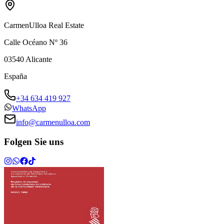
CarmenUlloa Real Estate
Calle Océano Nº 36
03540
Alicante
España
+34 634 419 927
WhatsApp
info@carmenulloa.com
Folgen Sie uns