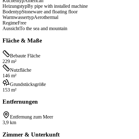
Küchentyp
American
Heizungstyp
By pipe with installed machine
Bodentyp
Stoneware and floating floor
Warmwassertyp
Aerothermal
Regime
Free
Aussicht
To the sea and mountain
Fläche & Maße
Bebaute Fläche
229 m²
Nutzfläche
146 m²
Grundstücksgröße
153 m²
Entfernungen
Entfernung zum Meer
3,9 km
Zimmer & Unterkunft