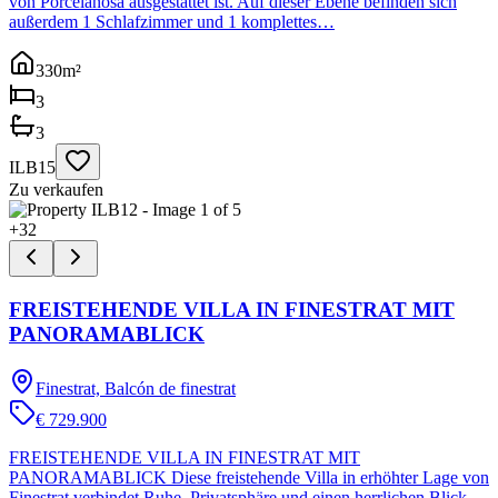
von Porcelanosa ausgestattet ist. Auf dieser Ebene befinden sich
außerdem 1 Schlafzimmer und 1 komplettes…
330
m²
3
3
ILB15
Zu verkaufen
+
32
FREISTEHENDE VILLA IN FINESTRAT MIT
PANORAMABLICK
Finestrat, Balcón de finestrat
€ 729.900
FREISTEHENDE VILLA IN FINESTRAT MIT
PANORAMABLICK Diese freistehende Villa in erhöhter Lage von
Finestrat verbindet Ruhe, Privatsphäre und einen herrlichen Blick