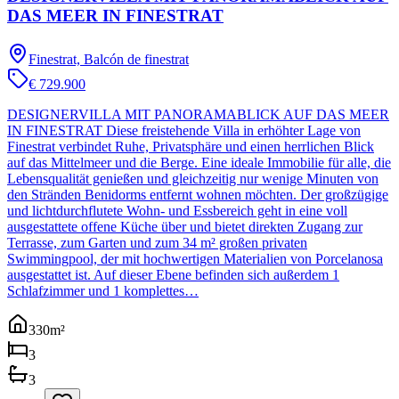
DAS MEER IN FINESTRAT
Finestrat, Balcón de finestrat
€ 729.900
DESIGNERVILLA MIT PANORAMABLICK AUF DAS MEER
IN FINESTRAT Diese freistehende Villa in erhöhter Lage von
Finestrat verbindet Ruhe, Privatsphäre und einen herrlichen Blick
auf das Mittelmeer und die Berge. Eine ideale Immobilie für alle, die
Lebensqualität genießen und gleichzeitig nur wenige Minuten von
den Stränden Benidorms entfernt wohnen möchten. Der großzügige
und lichtdurchflutete Wohn- und Essbereich geht in eine voll
ausgestattete offene Küche über und bietet direkten Zugang zur
Terrasse, zum Garten und zum 34 m² großen privaten
Swimmingpool, der mit hochwertigen Materialien von Porcelanosa
ausgestattet ist. Auf dieser Ebene befinden sich außerdem 1
Schlafzimmer und 1 komplettes…
330
m²
3
3