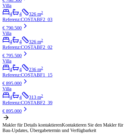
€ 780.500
Villa
2
4
4
326
m
Referenz
:
COSTABF2_03
€ 790.500
Villa
2
4
4
326
m
Referenz
:
COSTABF2_02
€ 795.500
Villa
2
4
4
236
m
Referenz
:
COSTABF1_15
€ 895.000
Villa
2
4
4
313
m
Referenz
:
COSTABF2_39
€ 895.000
Makler für Details kontaktieren
Kontaktieren Sie den Makler für
Bau-Updates, Übergabetermin und Verfügbarkeit