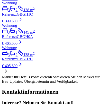
Wohnung
2
3
2
138
m
Referenz
:
GBGH1C
€ 399.600
Wohnung
2
3
1
145
m
Referenz
:
GBGH0A
€ 405.000
Wohnung
2
3
2
138
m
Referenz
:
GBGH2C
€ 405.600
Makler für Details kontaktieren
Kontaktieren Sie den Makler für
Bau-Updates, Übergabetermin und Verfügbarkeit
Kontaktinformationen
Interesse? Nehmen Sie Kontakt auf!