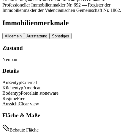
Professioneller Immobilienmakler Nr. 692 — Register der
Immobilienmakler der Valencianischen Gemeinschaft Nr. 1862.
Immobilienmerkmale
Allgemein
Ausstattung
Sonstiges
Zustand
Neubau
Details
Außentyp
External
Küchentyp
American
Bodentyp
Porcelain stoneware
Regime
Free
Aussicht
Clear view
Fläche & Maße
Bebaute Fläche