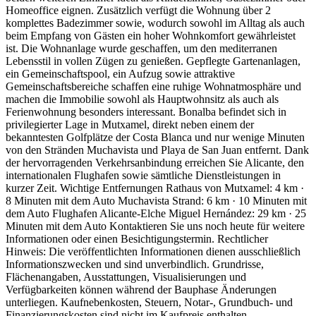
Homeoffice eignen. Zusätzlich verfügt die Wohnung über 2
komplettes Badezimmer sowie, wodurch sowohl im Alltag als auch
beim Empfang von Gästen ein hoher Wohnkomfort gewährleistet
ist. Die Wohnanlage wurde geschaffen, um den mediterranen
Lebensstil in vollen Zügen zu genießen. Gepflegte Gartenanlagen,
ein Gemeinschaftspool, ein Aufzug sowie attraktive
Gemeinschaftsbereiche schaffen eine ruhige Wohnatmosphäre und
machen die Immobilie sowohl als Hauptwohnsitz als auch als
Ferienwohnung besonders interessant. Bonalba befindet sich in
privilegierter Lage in Mutxamel, direkt neben einem der
bekanntesten Golfplätze der Costa Blanca und nur wenige Minuten
von den Stränden Muchavista und Playa de San Juan entfernt. Dank
der hervorragenden Verkehrsanbindung erreichen Sie Alicante, den
internationalen Flughafen sowie sämtliche Dienstleistungen in
kurzer Zeit. Wichtige Entfernungen Rathaus von Mutxamel: 4 km ·
8 Minuten mit dem Auto Muchavista Strand: 6 km · 10 Minuten mit
dem Auto Flughafen Alicante-Elche Miguel Hernández: 29 km · 25
Minuten mit dem Auto Kontaktieren Sie uns noch heute für weitere
Informationen oder einen Besichtigungstermin. Rechtlicher
Hinweis: Die veröffentlichten Informationen dienen ausschließlich
Informationszwecken und sind unverbindlich. Grundrisse,
Flächenangaben, Ausstattungen, Visualisierungen und
Verfügbarkeiten können während der Bauphase Änderungen
unterliegen. Kaufnebenkosten, Steuern, Notar-, Grundbuch- und
Finanzierungskosten sind nicht im Kaufpreis enthalten.