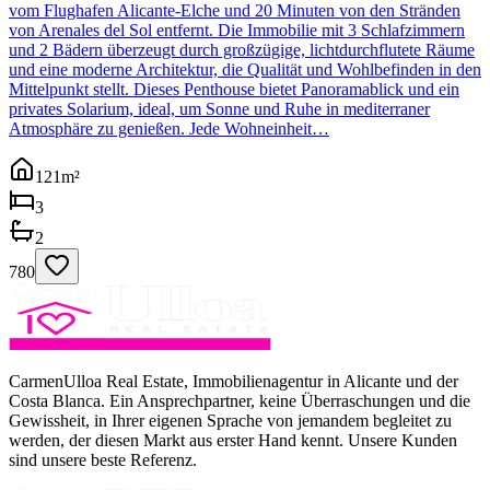
vom Flughafen Alicante-Elche und 20 Minuten von den Stränden
von Arenales del Sol entfernt. Die Immobilie mit 3 Schlafzimmern
und 2 Bädern überzeugt durch großzügige, lichtdurchflutete Räume
und eine moderne Architektur, die Qualität und Wohlbefinden in den
Mittelpunkt stellt. Dieses Penthouse bietet Panoramablick und ein
privates Solarium, ideal, um Sonne und Ruhe in mediterraner
Atmosphäre zu genießen. Jede Wohneinheit…
121
m²
3
2
780
CarmenUlloa Real Estate, Immobilienagentur in Alicante und der
Costa Blanca. Ein Ansprechpartner, keine Überraschungen und die
Gewissheit, in Ihrer eigenen Sprache von jemandem begleitet zu
werden, der diesen Markt aus erster Hand kennt. Unsere Kunden
sind unsere beste Referenz.