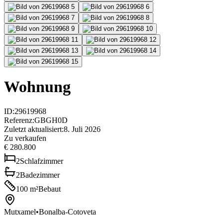
Wohnung
ID
:
29619968
Referenz
:
GBGH0D
Zuletzt aktualisiert
:
8. Juli 2026
Zu verkaufen
€ 280.800
2
Schlafzimmer
2
Badezimmer
100
m²
Bebaut
Mutxamel
•
Bonalba-Cotoveta