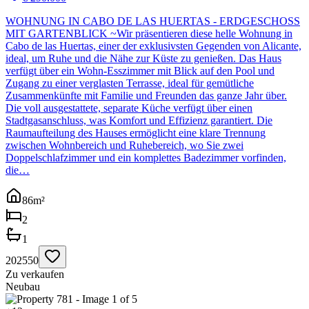
WOHNUNG IN CABO DE LAS HUERTAS - ERDGESCHOSS
MIT GARTENBLICK ~Wir präsentieren diese helle Wohnung in
Cabo de las Huertas, einer der exklusivsten Gegenden von Alicante,
ideal, um Ruhe und die Nähe zur Küste zu genießen. Das Haus
verfügt über ein Wohn-Esszimmer mit Blick auf den Pool und
Zugang zu einer verglasten Terrasse, ideal für gemütliche
Zusammenkünfte mit Familie und Freunden das ganze Jahr über.
Die voll ausgestattete, separate Küche verfügt über einen
Stadtgasanschluss, was Komfort und Effizienz garantiert. Die
Raumaufteilung des Hauses ermöglicht eine klare Trennung
zwischen Wohnbereich und Ruhebereich, wo Sie zwei
Doppelschlafzimmer und ein komplettes Badezimmer vorfinden,
die…
86
m²
2
1
202550
Zu verkaufen
Neubau