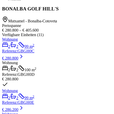
BONALBA GOLF HILL'S
Mutxamel - Bonalba-Cotoveta
Preisspanne
€ 280.800
–
€ 405.600
Verfügbare Einheiten
(
11
)
Wohnung
2
2
2
99
m
Referenz
:
GBGH0C
€ 280.800
Wohnung
2
2
2
100
m
Referenz
:
GBGH0D
€ 280.800
Wohnung
2
2
2
99
m
Referenz
:
GBGH0E
€ 286.200