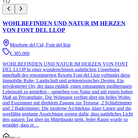
+
12
WOHLBEFINDEN UND NATUR IM HERZEN
VON FONT DEL LLOP
Monforte del Cid, Font del llop
€ 385.000
WOHLBEFINDEN UND NATUR IM HERZEN VON FONT
DEL LLOP In einer wunderschönen natürlichen Umgebung
innerhalb des renommierten Resorts Font del Llop verbindet diese
Immobilie Ruhe, Landschaft und zeitgenössisches Design. Ein
privilegierter Ort, der dazu einlädt, einen entspannten mediterranen
Lebensstil zu genießen – umgeben von Natur und mit einem hohen
Maß an Privatsphäre. Die Wohnung verfügt über ein helles Wohn-
und Esszimmer mit direktem Zugang zur Terrasse, 2 Schlafzimmer
und 2 Badezimmer. Die moderne Architektur, klare Linien und die
sorgfältig geplante Ausrichtung sorgen dafür, dass natürliches Licht
den ganzen Tag über im Mittelpunkt steht. Jeder Raum wurde so
gestaltet, dass er…