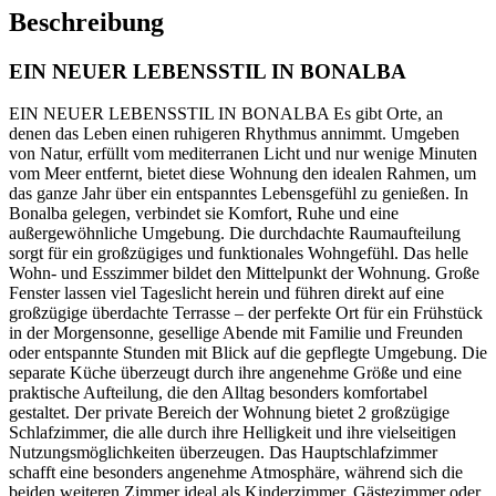
Beschreibung
EIN NEUER LEBENSSTIL IN BONALBA
EIN NEUER LEBENSSTIL IN BONALBA Es gibt Orte, an
denen das Leben einen ruhigeren Rhythmus annimmt. Umgeben
von Natur, erfüllt vom mediterranen Licht und nur wenige Minuten
vom Meer entfernt, bietet diese Wohnung den idealen Rahmen, um
das ganze Jahr über ein entspanntes Lebensgefühl zu genießen. In
Bonalba gelegen, verbindet sie Komfort, Ruhe und eine
außergewöhnliche Umgebung. Die durchdachte Raumaufteilung
sorgt für ein großzügiges und funktionales Wohngefühl. Das helle
Wohn- und Esszimmer bildet den Mittelpunkt der Wohnung. Große
Fenster lassen viel Tageslicht herein und führen direkt auf eine
großzügige überdachte Terrasse – der perfekte Ort für ein Frühstück
in der Morgensonne, gesellige Abende mit Familie und Freunden
oder entspannte Stunden mit Blick auf die gepflegte Umgebung. Die
separate Küche überzeugt durch ihre angenehme Größe und eine
praktische Aufteilung, die den Alltag besonders komfortabel
gestaltet. Der private Bereich der Wohnung bietet 2 großzügige
Schlafzimmer, die alle durch ihre Helligkeit und ihre vielseitigen
Nutzungsmöglichkeiten überzeugen. Das Hauptschlafzimmer
schafft eine besonders angenehme Atmosphäre, während sich die
beiden weiteren Zimmer ideal als Kinderzimmer, Gästezimmer oder