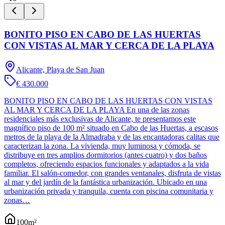
BONITO PISO EN CABO DE LAS HUERTAS
CON VISTAS AL MAR Y CERCA DE LA PLAYA
Alicante, Playa de San Juan
€ 430.000
BONITO PISO EN CABO DE LAS HUERTAS CON VISTAS
AL MAR Y CERCA DE LA PLAYA En una de las zonas
residenciales más exclusivas de Alicante, te presentamos este
magnífico piso de 100 m² situado en Cabo de las Huertas, a escasos
metros de la playa de la Almadraba y de las encantadoras calitas que
caracterizan la zona. La vivienda, muy luminosa y cómoda, se
distribuye en tres amplios dormitorios (antes cuatro) y dos baños
completos, ofreciendo espacios funcionales y adaptados a la vida
familiar. El salón-comedor, con grandes ventanales, disfruta de vistas
al mar y del jardín de la fantástica urbanización. Ubicado en una
urbanización privada y tranquila, cuenta con piscina comunitaria y
zonas…
100
m²