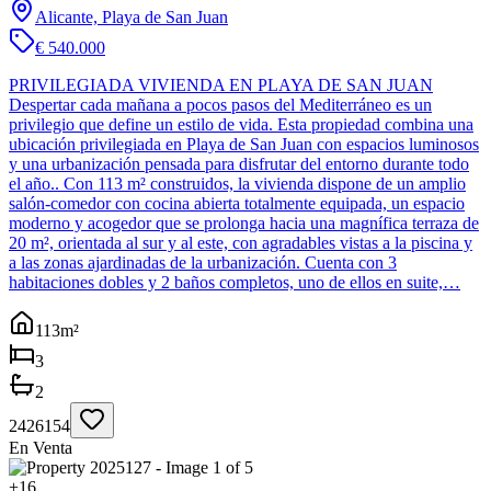
Alicante, Playa de San Juan
€ 540.000
PRIVILEGIADA VIVIENDA EN PLAYA DE SAN JUAN
Despertar cada mañana a pocos pasos del Mediterráneo es un
privilegio que define un estilo de vida. Esta propiedad combina una
ubicación privilegiada en Playa de San Juan con espacios luminosos
y una urbanización pensada para disfrutar del entorno durante todo
el año.. Con 113 m² construidos, la vivienda dispone de un amplio
salón-comedor con cocina abierta totalmente equipada, un espacio
moderno y acogedor que se prolonga hacia una magnífica terraza de
20 m², orientada al sur y al este, con agradables vistas a la piscina y
a las zonas ajardinadas de la urbanización. Cuenta con 3
habitaciones dobles y 2 baños completos, uno de ellos en suite,…
113
m²
3
2
2426154
En Venta
+
16