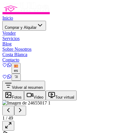
Inicio
Comprar y Alquilar
Vender
Servicios
Blog
Sobre Nosotros
Costa Blanca
Contacto
es
Volver al resumen
Fotos
Video
Tour virtual
1
/
49