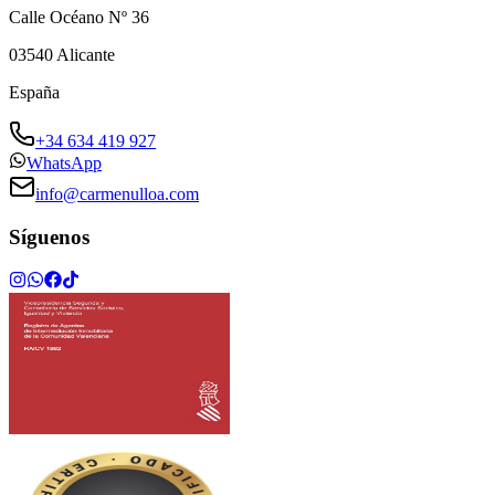
Calle Océano Nº 36
03540
Alicante
España
+34 634 419 927
WhatsApp
info@carmenulloa.com
Síguenos