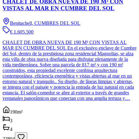
CHALET DE OBRA NUEVA DE 190 M² CON
VISTAS AL MAR EN CUMBRE DEL SOL
Benitachell, CUMBRES DEL SOL
€ 1.605.500
CHALET DE OBRA NUEVA DE 190 M² CON VISTAS AL
MAR EN CUMBRE DEL SOL En el exclusivo enclave de Cumbre
del Sol, dentro de la prestigiosa zona residencial Magnolias, se alza
esta villa de obra nueva diseñada para disfrutar plenamente de la
vida mediterránea. Sobre una parcela de 817 m² y con 190 m²
construidos, esta propiedad excelente combina arquitectura
contemporánea, eficiencia energética y vistas abiertas al mar en un
entorno natural y tranquilo.. Su diseño, de líneas limpias y abiertas,
se integra con el paisaje y potencia la entrada de luz natural en cada
estancia. El salón-comedor se abre al exterior a través de grandes
ventanales panorámicos que conectan con una amplia terraza y…
190
m²
3
4
22894