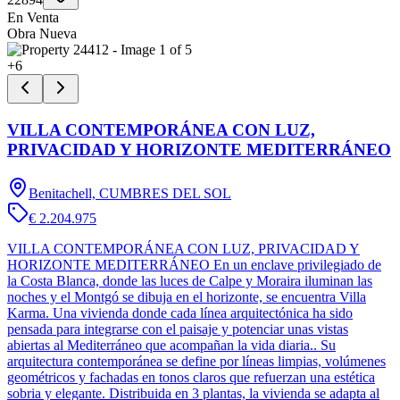
En Venta
Obra Nueva
+
6
VILLA CONTEMPORÁNEA CON LUZ,
PRIVACIDAD Y HORIZONTE MEDITERRÁNEO
Benitachell, CUMBRES DEL SOL
€ 2.204.975
VILLA CONTEMPORÁNEA CON LUZ, PRIVACIDAD Y
HORIZONTE MEDITERRÁNEO En un enclave privilegiado de
la Costa Blanca, donde las luces de Calpe y Moraira iluminan las
noches y el Montgó se dibuja en el horizonte, se encuentra Villa
Karma. Una vivienda donde cada línea arquitectónica ha sido
pensada para integrarse con el paisaje y potenciar unas vistas
abiertas al Mediterráneo que acompañan la vida diaria.. Su
arquitectura contemporánea se define por líneas limpias, volúmenes
geométricos y fachadas en tonos claros que refuerzan una estética
sobria y elegante. Distribuida en 3 plantas, la vivienda se adapta al