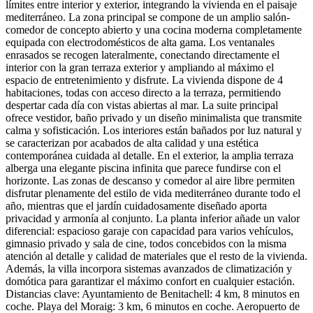
límites entre interior y exterior, integrando la vivienda en el paisaje
mediterráneo. La zona principal se compone de un amplio salón-
comedor de concepto abierto y una cocina moderna completamente
equipada con electrodomésticos de alta gama. Los ventanales
enrasados se recogen lateralmente, conectando directamente el
interior con la gran terraza exterior y ampliando al máximo el
espacio de entretenimiento y disfrute. La vivienda dispone de 4
habitaciones, todas con acceso directo a la terraza, permitiendo
despertar cada día con vistas abiertas al mar. La suite principal
ofrece vestidor, baño privado y un diseño minimalista que transmite
calma y sofisticación. Los interiores están bañados por luz natural y
se caracterizan por acabados de alta calidad y una estética
contemporánea cuidada al detalle. En el exterior, la amplia terraza
alberga una elegante piscina infinita que parece fundirse con el
horizonte. Las zonas de descanso y comedor al aire libre permiten
disfrutar plenamente del estilo de vida mediterráneo durante todo el
año, mientras que el jardín cuidadosamente diseñado aporta
privacidad y armonía al conjunto. La planta inferior añade un valor
diferencial: espacioso garaje con capacidad para varios vehículos,
gimnasio privado y sala de cine, todos concebidos con la misma
atención al detalle y calidad de materiales que el resto de la vivienda.
Además, la villa incorpora sistemas avanzados de climatización y
domótica para garantizar el máximo confort en cualquier estación.
Distancias clave: Ayuntamiento de Benitachell: 4 km, 8 minutos en
coche. Playa del Moraig: 3 km, 6 minutos en coche. Aeropuerto de