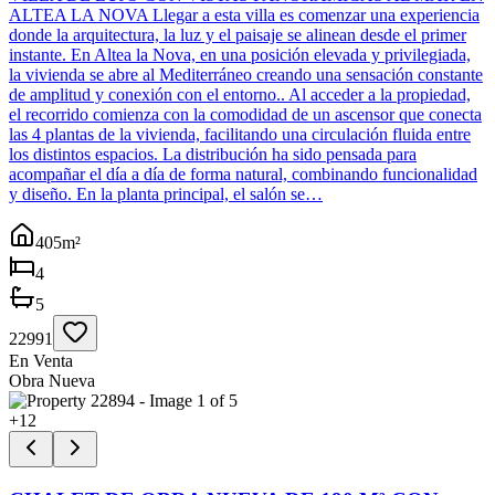
ALTEA LA NOVA Llegar a esta villa es comenzar una experiencia
donde la arquitectura, la luz y el paisaje se alinean desde el primer
instante. En Altea la Nova, en una posición elevada y privilegiada,
la vivienda se abre al Mediterráneo creando una sensación constante
de amplitud y conexión con el entorno.. Al acceder a la propiedad,
el recorrido comienza con la comodidad de un ascensor que conecta
las 4 plantas de la vivienda, facilitando una circulación fluida entre
los distintos espacios. La distribución ha sido pensada para
acompañar el día a día de forma natural, combinando funcionalidad
y diseño. En la planta principal, el salón se…
405
m²
4
5
22991
En Venta
Obra Nueva
+
12