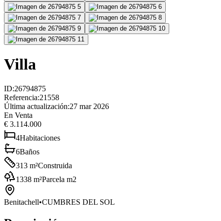
Villa
ID
:
26794875
Referencia
:
21558
Última actualización
:
27 mar 2026
En Venta
€ 3.114.000
4
Habitaciones
6
Baños
313
m²
Construida
1338
m²
Parcela m2
Benitachell
•
CUMBRES DEL SOL