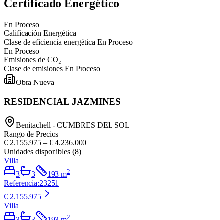
Certificado Energético
En Proceso
Calificación Energética
Clase de eficiencia energética
En Proceso
En Proceso
Emisiones de CO₂
Clase de emisiones
En Proceso
Obra Nueva
RESIDENCIAL JAZMINES
Benitachell - CUMBRES DEL SOL
Rango de Precios
€ 2.155.975
–
€ 4.236.000
Unidades disponibles
(
8
)
Villa
2
3
3
193
m
Referencia
:
23251
€ 2.155.975
Villa
2
3
3
193
m