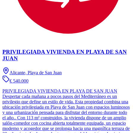
PRIVILEGIADA VIVIENDA EN PLAYA DE SAN
JUAN
Alicante, Playa de San Juan
€ 540.000
PRIVILEGIADA VIVIENDA EN PLAYA DE SAN JUAN
Despertar cada mañana a pocos pasos del Mediterráneo es un
privilegio que define un estilo de vida. Esta propiedad combina una
ubicación privilegiada en Playa de San Juan con espacios luminosos
y una urbanización pensada para disfrutar del entorno durante todo
el año.. Con 113 m² construidos, la vivienda dispone de un amplio
salón-comedor con cocina abierta totalmente equipada, un espacio
moderno y acogedor que se prolonga hacia una magnífica terraza de