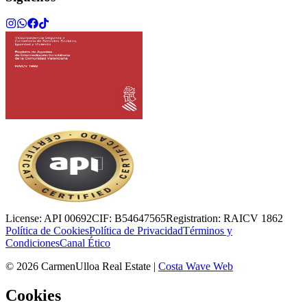
License:
API 00692
CIF:
B54647565
Registration:
RAICV 1862
Política de Cookies
Política de Privacidad
Términos y
Condiciones
Canal Ético
©
2026
CarmenUlloa Real Estate
|
Costa Wave Web
Cookies