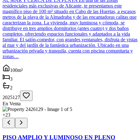
AL MAR Y CERCA DE LA PLAYA En una de las zonas
residenciales más exclusivas de Alicante, te presentamos este
magnífico piso de 100 m² situado en Cabo de las Huertas, a escasos
metros de la playa de la Almadraba y de las encantadoras calitas que
caracterizan la zona. La vivienda, muy luminosa y cómoda, se
distribuye en tres amplios dormitorios (antes cuatro) y dos baños
completos, ofreciendo espacios funcionales y adaptados a la vida
familiar. El salón-comedor, con grandes ventanales, disfruta de vistas
al mar y del jardín de la fantástica urbanización. Ubicado en una
urbanización privada y tranquila, cuenta con piscina comunitaria y
zonas…
100
m²
3
2
2025127
En Venta
+
23
PISO AMPLIO Y LUMINOSO EN PLENO