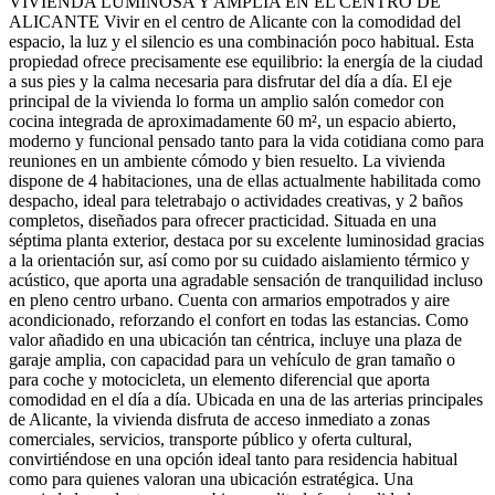
VIVIENDA LUMINOSA Y AMPLIA EN EL CENTRO DE
ALICANTE Vivir en el centro de Alicante con la comodidad del
espacio, la luz y el silencio es una combinación poco habitual. Esta
propiedad ofrece precisamente ese equilibrio: la energía de la ciudad
a sus pies y la calma necesaria para disfrutar del día a día. El eje
principal de la vivienda lo forma un amplio salón comedor con
cocina integrada de aproximadamente 60 m², un espacio abierto,
moderno y funcional pensado tanto para la vida cotidiana como para
reuniones en un ambiente cómodo y bien resuelto. La vivienda
dispone de 4 habitaciones, una de ellas actualmente habilitada como
despacho, ideal para teletrabajo o actividades creativas, y 2 baños
completos, diseñados para ofrecer practicidad. Situada en una
séptima planta exterior, destaca por su excelente luminosidad gracias
a la orientación sur, así como por su cuidado aislamiento térmico y
acústico, que aporta una agradable sensación de tranquilidad incluso
en pleno centro urbano. Cuenta con armarios empotrados y aire
acondicionado, reforzando el confort en todas las estancias. Como
valor añadido en una ubicación tan céntrica, incluye una plaza de
garaje amplia, con capacidad para un vehículo de gran tamaño o
para coche y motocicleta, un elemento diferencial que aporta
comodidad en el día a día. Ubicada en una de las arterias principales
de Alicante, la vivienda disfruta de acceso inmediato a zonas
comerciales, servicios, transporte público y oferta cultural,
convirtiéndose en una opción ideal tanto para residencia habitual
como para quienes valoran una ubicación estratégica. Una