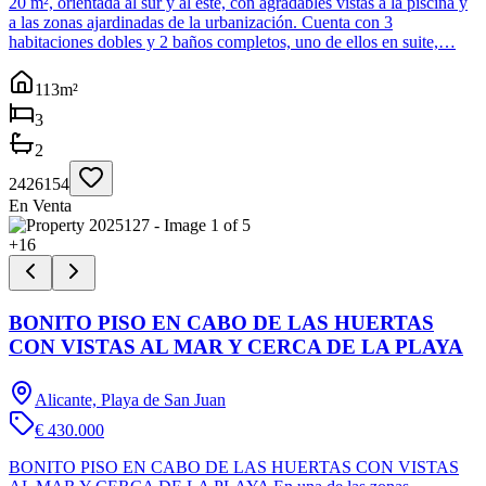
20 m², orientada al sur y al este, con agradables vistas a la piscina y
a las zonas ajardinadas de la urbanización. Cuenta con 3
habitaciones dobles y 2 baños completos, uno de ellos en suite,…
113
m²
3
2
2426154
En Venta
+
16
BONITO PISO EN CABO DE LAS HUERTAS
CON VISTAS AL MAR Y CERCA DE LA PLAYA
Alicante, Playa de San Juan
€ 430.000
BONITO PISO EN CABO DE LAS HUERTAS CON VISTAS