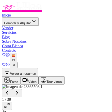
Inicio
Comprar y Alquilar
Vender
Servicios
Blog
Sobre Nosotros
Costa Blanca
Contacto
es
Volver al resumen
Fotos
Video
Tour virtual
1
/
39