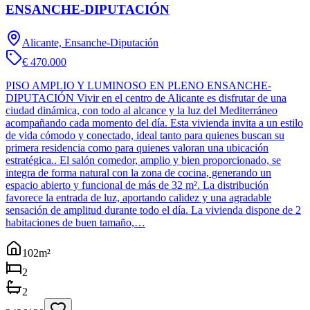
ENSANCHE-DIPUTACIÓN
Alicante, Ensanche-Diputación
€ 470.000
PISO AMPLIO Y LUMINOSO EN PLENO ENSANCHE-
DIPUTACIÓN Vivir en el centro de Alicante es disfrutar de una
ciudad dinámica, con todo al alcance y la luz del Mediterráneo
acompañando cada momento del día. Esta vivienda invita a un estilo
de vida cómodo y conectado, ideal tanto para quienes buscan su
primera residencia como para quienes valoran una ubicación
estratégica.. El salón comedor, amplio y bien proporcionado, se
integra de forma natural con la zona de cocina, generando un
espacio abierto y funcional de más de 32 m². La distribución
favorece la entrada de luz, aportando calidez y una agradable
sensación de amplitud durante todo el día. La vivienda dispone de 2
habitaciones de buen tamaño,…
102
m²
2
2