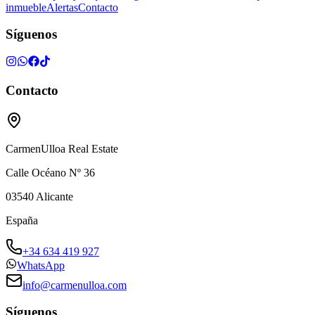
inmueble
Alertas
Contacto
Síguenos
Contacto
CarmenUlloa Real Estate
Calle Océano Nº 36
03540
Alicante
España
+34 634 419 927
WhatsApp
info@carmenulloa.com
Síguenos