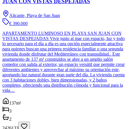
JUAN CON VISTAS DESPEJADAS
Alicante, Playa de San Juan
€ 390.000
APARTAMENTO LUMINOSO EN PLAYA SAN JUAN CON
VISTAS DESPEJADAS Vivir junto al mar con espacio, luz y todo
lo necesario para el día a día es una opción especialmente atractiva
para quienes buscan una primera residencia familiar o una segunda
vivienda donde disfrutar del Mediterráneo con tranquilidad.. Este
apartamento de 137 m² construidos se abre a un amplio salón
comedor con salida al exterior, un espacio versátil que permite crear
diferentes ambientes y aprovechar al máximo su orientación este,
aportando luz natural durante gran parte del día. La vivienda cuenta
con 3 habitaciones dobles, bien dimensionadas, y 2 baños
completos, ofreciendo una distribución cómoda y funcional para la
vida…
137
m²
3
2
2426133