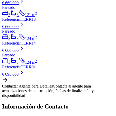
€ 660.000
Pareado
2
3
3
121
m
Referencia
:
TERR13
€ 660.000
Pareado
2
3
3
124
m
Referencia
:
TERR14
€ 660.000
Pareado
2
3
3
124
m
Referencia
:
TERR01
€ 695.000
Contactar Agente para Detalles
Contacta al agente para
actualizaciones de construcción, fechas de finalización y
disponibilidad
Información de Contacto