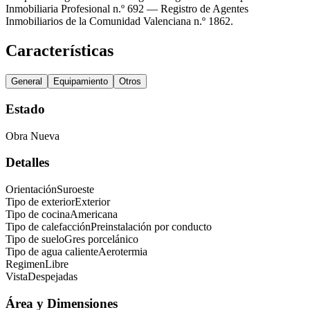
Inmobiliaria Profesional n.º 692 — Registro de Agentes
Inmobiliarios de la Comunidad Valenciana n.º 1862.
Características
General
Equipamiento
Otros
Estado
Obra Nueva
Detalles
Orientación
Suroeste
Tipo de exterior
Exterior
Tipo de cocina
Americana
Tipo de calefacción
Preinstalación por conducto
Tipo de suelo
Gres porcelánico
Tipo de agua caliente
Aerotermia
Regimen
Libre
Vista
Despejadas
Área y Dimensiones