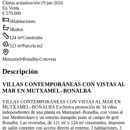
Última actualización
:
19 jun 2026
En Venta
€ 570.000
3
Habitaciones
3
Baños
124
m²
Construida
523
m²
Parcela m2
Mutxamel
•
Bonalba-Cotoveta
Descripción
VILLAS CONTEMPORÁNEAS CON VISTAS AL
MAR EN MUTXAMEL–BONALBA
VILLAS CONTEMPORÁNEAS CON VISTAS AL MAR EN
MUTXAMEL–BONALBA Exclusiva promoción de 34 villas
independientes de una planta en Mutxamel–Bonalba, con vistas al
mar Mediterráneo y un entorno tranquilo junto al campo de golf
Bonalba. Las viviendas, de 121 m² o 124 m² construidos, disponen
de salón comedor con acceso directo al exterior, 3 habitaciones, 3