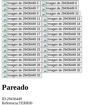
Pareado
ID
:
29436449
Referencia
:
TERR00