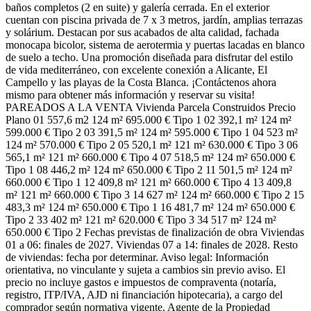
baños completos (2 en suite) y galería cerrada. En el exterior
cuentan con piscina privada de 7 x 3 metros, jardín, amplias terrazas
y solárium. Destacan por sus acabados de alta calidad, fachada
monocapa bicolor, sistema de aerotermia y puertas lacadas en blanco
de suelo a techo. Una promoción diseñada para disfrutar del estilo
de vida mediterráneo, con excelente conexión a Alicante, El
Campello y las playas de la Costa Blanca. ¡Contáctenos ahora
mismo para obtener más información y reservar su visita!
PAREADOS A LA VENTA Vivienda Parcela Construidos Precio
Plano 01 557,6 m2 124 m² 695.000 € Tipo 1 02 392,1 m² 124 m²
599.000 € Tipo 2 03 391,5 m² 124 m² 595.000 € Tipo 1 04 523 m²
124 m² 570.000 € Tipo 2 05 520,1 m² 121 m² 630.000 € Tipo 3 06
565,1 m² 121 m² 660.000 € Tipo 4 07 518,5 m² 124 m² 650.000 €
Tipo 1 08 446,2 m² 124 m² 650.000 € Tipo 2 11 501,5 m² 124 m²
660.000 € Tipo 1 12 409,8 m² 121 m² 660.000 € Tipo 4 13 409,8
m² 121 m² 660.000 € Tipo 3 14 627 m² 124 m² 660.000 € Tipo 2 15
483,3 m² 124 m² 650.000 € Tipo 1 16 481,7 m² 124 m² 650.000 €
Tipo 2 33 402 m² 121 m² 620.000 € Tipo 3 34 517 m² 124 m²
650.000 € Tipo 2 Fechas previstas de finalización de obra Viviendas
01 a 06: finales de 2027. Viviendas 07 a 14: finales de 2028. Resto
de viviendas: fecha por determinar. Aviso legal: Información
orientativa, no vinculante y sujeta a cambios sin previo aviso. El
precio no incluye gastos e impuestos de compraventa (notaría,
registro, ITP/IVA, AJD ni financiación hipotecaria), a cargo del
comprador según normativa vigente. Agente de la Propiedad