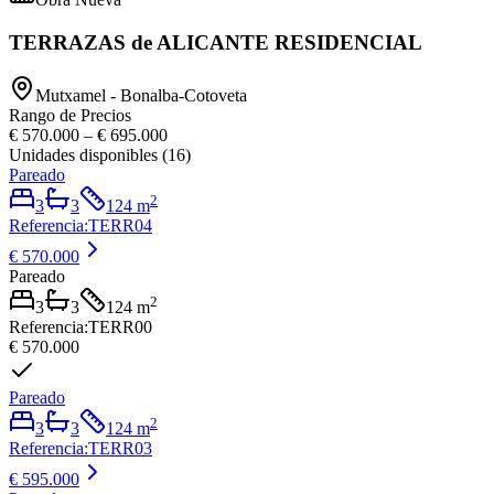
TERRAZAS de ALICANTE RESIDENCIAL
Mutxamel - Bonalba-Cotoveta
Rango de Precios
€ 570.000
–
€ 695.000
Unidades disponibles
(
16
)
Pareado
2
3
3
124
m
Referencia
:
TERR04
€ 570.000
Pareado
2
3
3
124
m
Referencia
:
TERR00
€ 570.000
Pareado
2
3
3
124
m
Referencia
:
TERR03
€ 595.000