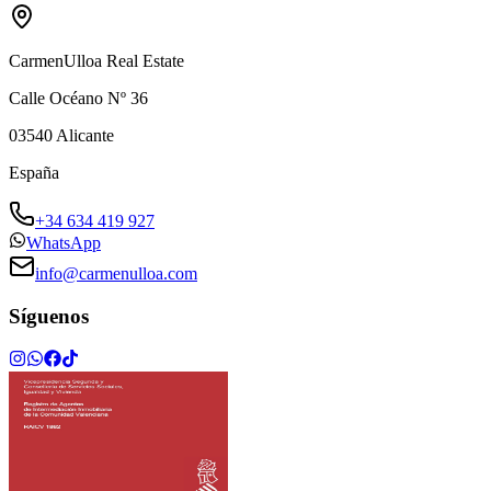
CarmenUlloa Real Estate
Calle Océano Nº 36
03540
Alicante
España
+34 634 419 927
WhatsApp
info@carmenulloa.com
Síguenos