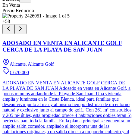
En Venta
Precio Reducido
+
58
ADOSADO EN VENTA EN ALICANTE GOLF
CERCA DE LA PLAYA DE SAN JUAN
Alicante, Alicante Golf
€ 670.000
ADOSADO EN VENTA EN ALICANTE GOLF CERCA DE
LA PLAYA DE SAN JUAN Adosado en venta en Alicante Golf, a
pocos minutos andando de la Playa de San Juan. Una vivienda
amplia y luminosa en la Costa Blanca, ideal para familias que
desean vivir junto al mar y al mismo tiempo disfrutar de un entorno
natural y exclusivo junto al campo de golf.. Con 261 m² construidos
y 205 m² útiles, esta propiedad ofrece 4 habitaciones dobles (eran 5),
perfectas para toda la familia. En la planta principal se encuentra un
amplio salón comedor, ampliado al incorporar una de las
habitaciones originales, con salida directa a un porche cubierto y al