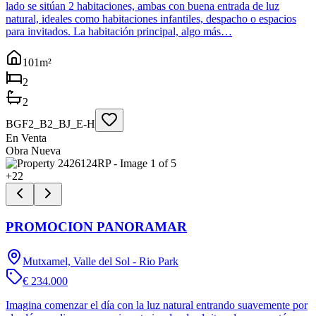
lado se sitúan 2 habitaciones, ambas con buena entrada de luz
natural, ideales como habitaciones infantiles, despacho o espacios
para invitados. La habitación principal, algo más…
101
m²
2
2
BGF2_B2_BJ_E-H
En Venta
Obra Nueva
+
22
PROMOCION PANORAMAR
Mutxamel, Valle del Sol - Rio Park
€ 234.000
Imagina comenzar el día con la luz natural entrando suavemente por