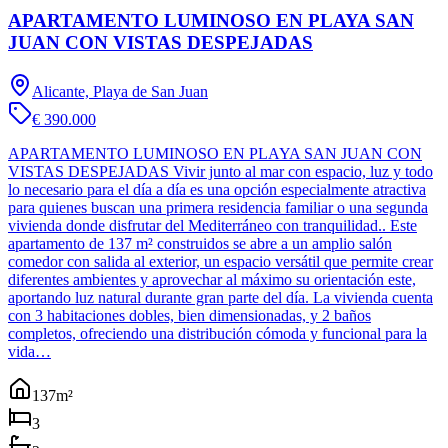
APARTAMENTO LUMINOSO EN PLAYA SAN
JUAN CON VISTAS DESPEJADAS
Alicante, Playa de San Juan
€ 390.000
APARTAMENTO LUMINOSO EN PLAYA SAN JUAN CON
VISTAS DESPEJADAS Vivir junto al mar con espacio, luz y todo
lo necesario para el día a día es una opción especialmente atractiva
para quienes buscan una primera residencia familiar o una segunda
vivienda donde disfrutar del Mediterráneo con tranquilidad.. Este
apartamento de 137 m² construidos se abre a un amplio salón
comedor con salida al exterior, un espacio versátil que permite crear
diferentes ambientes y aprovechar al máximo su orientación este,
aportando luz natural durante gran parte del día. La vivienda cuenta
con 3 habitaciones dobles, bien dimensionadas, y 2 baños
completos, ofreciendo una distribución cómoda y funcional para la
vida…
137
m²
3