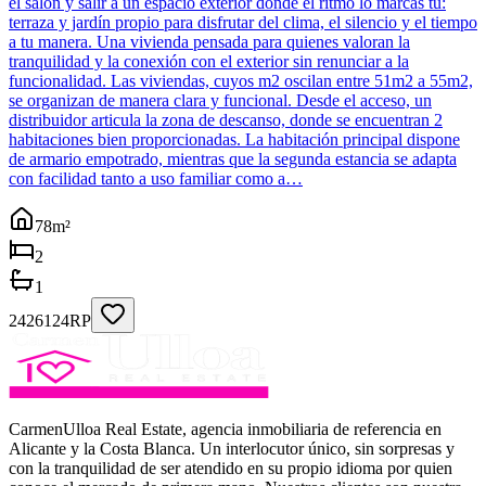
el salón y salir a un espacio exterior donde el ritmo lo marcas tú:
terraza y jardín propio para disfrutar del clima, el silencio y el tiempo
a tu manera. Una vivienda pensada para quienes valoran la
tranquilidad y la conexión con el exterior sin renunciar a la
funcionalidad. Las viviendas, cuyos m2 oscilan entre 51m2 a 55m2,
se organizan de manera clara y funcional. Desde el acceso, un
distribuidor articula la zona de descanso, donde se encuentran 2
habitaciones bien proporcionadas. La habitación principal dispone
de armario empotrado, mientras que la segunda estancia se adapta
con facilidad tanto a uso familiar como a…
78
m²
2
1
2426124RP
CarmenUlloa Real Estate, agencia inmobiliaria de referencia en
Alicante y la Costa Blanca. Un interlocutor único, sin sorpresas y
con la tranquilidad de ser atendido en su propio idioma por quien