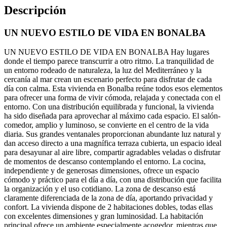
Descripción
UN NUEVO ESTILO DE VIDA EN BONALBA
UN NUEVO ESTILO DE VIDA EN BONALBA Hay lugares
donde el tiempo parece transcurrir a otro ritmo. La tranquilidad de
un entorno rodeado de naturaleza, la luz del Mediterráneo y la
cercanía al mar crean un escenario perfecto para disfrutar de cada
día con calma. Esta vivienda en Bonalba reúne todos esos elementos
para ofrecer una forma de vivir cómoda, relajada y conectada con el
entorno. Con una distribución equilibrada y funcional, la vivienda
ha sido diseñada para aprovechar al máximo cada espacio. El salón-
comedor, amplio y luminoso, se convierte en el centro de la vida
diaria. Sus grandes ventanales proporcionan abundante luz natural y
dan acceso directo a una magnífica terraza cubierta, un espacio ideal
para desayunar al aire libre, compartir agradables veladas o disfrutar
de momentos de descanso contemplando el entorno. La cocina,
independiente y de generosas dimensiones, ofrece un espacio
cómodo y práctico para el día a día, con una distribución que facilita
la organización y el uso cotidiano. La zona de descanso está
claramente diferenciada de la zona de día, aportando privacidad y
confort. La vivienda dispone de 2 habitaciones dobles, todas ellas
con excelentes dimensiones y gran luminosidad. La habitación
principal ofrece un ambiente especialmente acogedor, mientras que