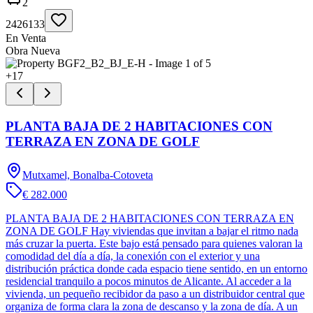
2
2426133
En Venta
Obra Nueva
+
17
PLANTA BAJA DE 2 HABITACIONES CON
TERRAZA EN ZONA DE GOLF
Mutxamel, Bonalba-Cotoveta
€ 282.000
PLANTA BAJA DE 2 HABITACIONES CON TERRAZA EN
ZONA DE GOLF Hay viviendas que invitan a bajar el ritmo nada
más cruzar la puerta. Este bajo está pensado para quienes valoran la
comodidad del día a día, la conexión con el exterior y una
distribución práctica donde cada espacio tiene sentido, en un entorno
residencial tranquilo a pocos minutos de Alicante. Al acceder a la
vivienda, un pequeño recibidor da paso a un distribuidor central que
organiza de forma clara la zona de descanso y la zona de día. A un