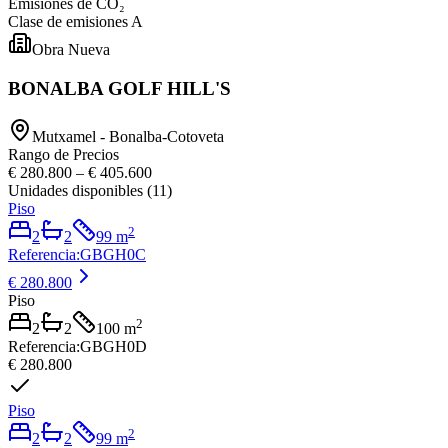
Emisiones de CO₂
Clase de emisiones
A
Obra Nueva
BONALBA GOLF HILL'S
Mutxamel - Bonalba-Cotoveta
Rango de Precios
€ 280.800
–
€ 405.600
Unidades disponibles
(
11
)
Piso
2
2
2
99
m
Referencia
:
GBGH0C
€ 280.800
Piso
2
2
2
100
m
Referencia
:
GBGH0D
€ 280.800
Piso
2
2
2
99
m