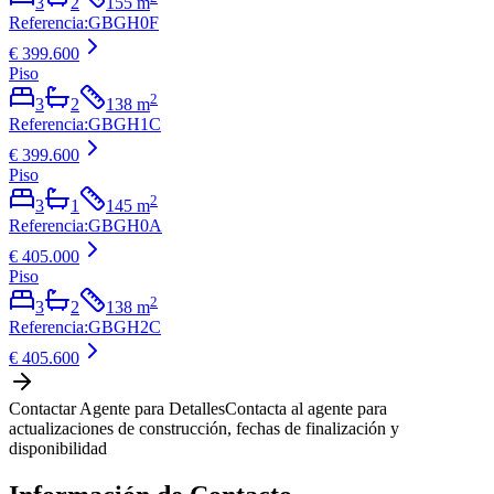
3
2
155
m
Referencia
:
GBGH0F
€ 399.600
Piso
2
3
2
138
m
Referencia
:
GBGH1C
€ 399.600
Piso
2
3
1
145
m
Referencia
:
GBGH0A
€ 405.000
Piso
2
3
2
138
m
Referencia
:
GBGH2C
€ 405.600
Contactar Agente para Detalles
Contacta al agente para
actualizaciones de construcción, fechas de finalización y
disponibilidad