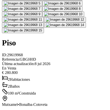
Piso
ID
:
29619968
Referencia
:
GBGH0D
Última actualización
:
8 jul 2026
En Venta
€ 280.800
2
Habitaciones
2
Baños
100
m²
Construida
Mutxamel
•
Bonalba-Cotoveta