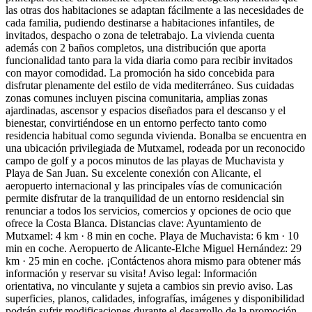
las otras dos habitaciones se adaptan fácilmente a las necesidades de
cada familia, pudiendo destinarse a habitaciones infantiles, de
invitados, despacho o zona de teletrabajo. La vivienda cuenta
además con 2 baños completos, una distribución que aporta
funcionalidad tanto para la vida diaria como para recibir invitados
con mayor comodidad. La promoción ha sido concebida para
disfrutar plenamente del estilo de vida mediterráneo. Sus cuidadas
zonas comunes incluyen piscina comunitaria, amplias zonas
ajardinadas, ascensor y espacios diseñados para el descanso y el
bienestar, convirtiéndose en un entorno perfecto tanto como
residencia habitual como segunda vivienda. Bonalba se encuentra en
una ubicación privilegiada de Mutxamel, rodeada por un reconocido
campo de golf y a pocos minutos de las playas de Muchavista y
Playa de San Juan. Su excelente conexión con Alicante, el
aeropuerto internacional y las principales vías de comunicación
permite disfrutar de la tranquilidad de un entorno residencial sin
renunciar a todos los servicios, comercios y opciones de ocio que
ofrece la Costa Blanca. Distancias clave: Ayuntamiento de
Mutxamel: 4 km · 8 min en coche. Playa de Muchavista: 6 km · 10
min en coche. Aeropuerto de Alicante-Elche Miguel Hernández: 29
km · 25 min en coche. ¡Contáctenos ahora mismo para obtener más
información y reservar su visita! Aviso legal: Información
orientativa, no vinculante y sujeta a cambios sin previo aviso. Las
superficies, planos, calidades, infografías, imágenes y disponibilidad
podrán sufrir modificaciones durante el desarrollo de la promoción.