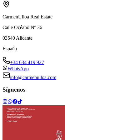
CarmenUlloa Real Estate
Calle Océano Nº 36
03540
Alicante
España
+34 634 419 927
WhatsApp
info@carmenulloa.com
Síguenos