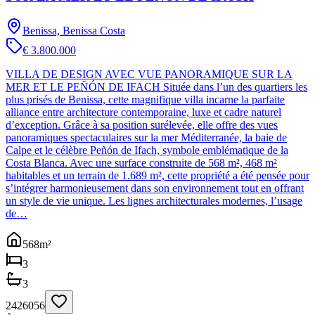
Benissa, Benissa Costa
€ 3.800.000
VILLA DE DESIGN AVEC VUE PANORAMIQUE SUR LA
MER ET LE PEÑÓN DE IFACH Située dans l’un des quartiers les
plus prisés de Benissa, cette magnifique villa incarne la parfaite
alliance entre architecture contemporaine, luxe et cadre naturel
d’exception. Grâce à sa position surélevée, elle offre des vues
panoramiques spectaculaires sur la mer Méditerranée, la baie de
Calpe et le célèbre Peñón de Ifach, symbole emblématique de la
Costa Blanca. Avec une surface construite de 568 m², 468 m²
habitables et un terrain de 1.689 m², cette propriété a été pensée pour
s’intégrer harmonieusement dans son environnement tout en offrant
un style de vie unique. Les lignes architecturales modernes, l’usage
de…
568
m²
3
3
2426056