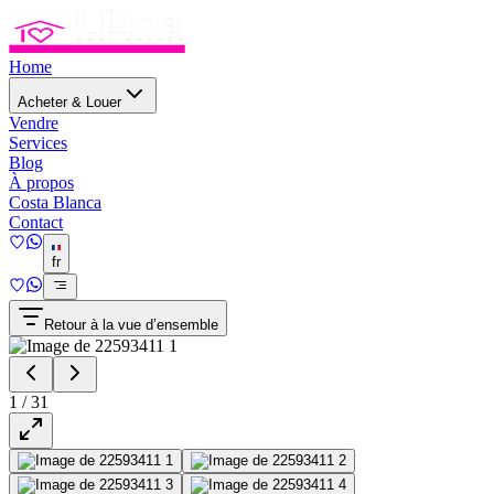
Home
Acheter & Louer
Vendre
Services
Blog
À propos
Costa Blanca
Contact
fr
Retour à la vue d’ensemble
1
/
31