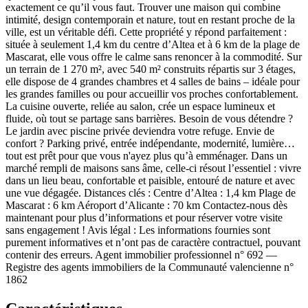
exactement ce qu’il vous faut. Trouver une maison qui combine
intimité, design contemporain et nature, tout en restant proche de la
ville, est un véritable défi. Cette propriété y répond parfaitement :
située à seulement 1,4 km du centre d’Altea et à 6 km de la plage de
Mascarat, elle vous offre le calme sans renoncer à la commodité. Sur
un terrain de 1 270 m², avec 540 m² construits répartis sur 3 étages,
elle dispose de 4 grandes chambres et 4 salles de bains – idéale pour
les grandes familles ou pour accueillir vos proches confortablement.
La cuisine ouverte, reliée au salon, crée un espace lumineux et
fluide, où tout se partage sans barrières. Besoin de vous détendre ?
Le jardin avec piscine privée deviendra votre refuge. Envie de
confort ? Parking privé, entrée indépendante, modernité, lumière…
tout est prêt pour que vous n'ayez plus qu’à emménager. Dans un
marché rempli de maisons sans âme, celle-ci résout l’essentiel : vivre
dans un lieu beau, confortable et paisible, entouré de nature et avec
une vue dégagée. Distances clés : Centre d’Altea : 1,4 km Plage de
Mascarat : 6 km Aéroport d’Alicante : 70 km Contactez-nous dès
maintenant pour plus d’informations et pour réserver votre visite
sans engagement ! Avis légal : Les informations fournies sont
purement informatives et n’ont pas de caractère contractuel, pouvant
contenir des erreurs. Agent immobilier professionnel n° 692 —
Registre des agents immobiliers de la Communauté valencienne n°
1862