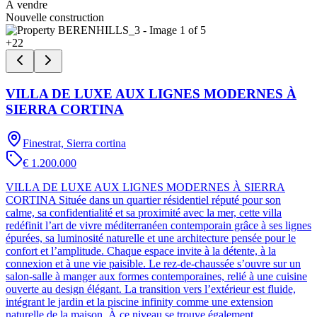
À vendre
Nouvelle construction
+
22
VILLA DE LUXE AUX LIGNES MODERNES À
SIERRA CORTINA
Finestrat, Sierra cortina
€ 1.200.000
VILLA DE LUXE AUX LIGNES MODERNES À SIERRA
CORTINA Située dans un quartier résidentiel réputé pour son
calme, sa confidentialité et sa proximité avec la mer, cette villa
redéfinit l’art de vivre méditerranéen contemporain grâce à ses lignes
épurées, sa luminosité naturelle et une architecture pensée pour le
confort et l’amplitude. Chaque espace invite à la détente, à la
connexion et à une vie paisible. Le rez-de-chaussée s’ouvre sur un
salon-salle à manger aux formes contemporaines, relié à une cuisine
ouverte au design élégant. La transition vers l’extérieur est fluide,
intégrant le jardin et la piscine infinity comme une extension
naturelle de la maison. À ce niveau se trouve également…