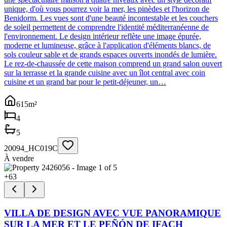
unique, d'où vous pourrez voir la mer, les pinèdes et l'horizon de
Benidorm. Les vues sont d'une beauté incontestable et les couchers
de soleil permettent de comprendre l'identité méditerranéenne de
l'environnement. Le design intérieur reflète une image épurée,
moderne et lumineuse, grâce à l'application d'éléments blancs, de
sols couleur sable et de grands espaces ouverts inondés de lumière.
Le rez-de-chaussée de cette maison comprend un grand salon ouvert
sur la terrasse et la grande cuisine avec un îlot central avec coin
cuisine et un grand bar pour le petit-déjeuner, un…
615
m²
4
5
20094_HC019C
À vendre
+
63
VILLA DE DESIGN AVEC VUE PANORAMIQUE
SUR LA MER ET LE PEÑÓN DE IFACH