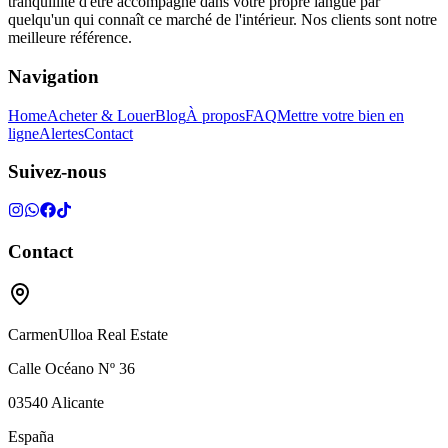
tranquillité d'être accompagné dans votre propre langue par
quelqu'un qui connaît ce marché de l'intérieur. Nos clients sont notre
meilleure référence.
Navigation
Home
Acheter & Louer
Blog
À propos
FAQ
Mettre votre bien en
ligne
Alertes
Contact
Suivez-nous
Contact
CarmenUlloa Real Estate
Calle Océano Nº 36
03540
Alicante
España