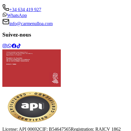
+34 634 419 927
WhatsApp
info@carmenulloa.com
Suivez-nous
License:
API 00692
CIF:
B54647565
Registration:
RAICV 1862