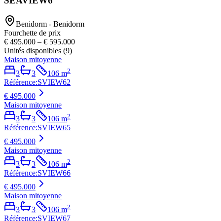
SEAVIEW6
Benidorm - Benidorm
Fourchette de prix
€ 495.000
–
€ 595.000
Unités disponibles
(
9
)
Maison mitoyenne
2
3
3
106
m
Référence
:
SVIEW62
€ 495.000
Maison mitoyenne
2
3
3
106
m
Référence
:
SVIEW65
€ 495.000
Maison mitoyenne
2
3
3
106
m
Référence
:
SVIEW66
€ 495.000
Maison mitoyenne
2
3
3
106
m
Référence
:
SVIEW67