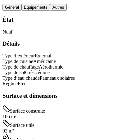
Général
Équipements
Autres
État
Neuf
Détails
Type d’extérieur
External
Type de cuisine
Américaine
Type de chauffage
Aérothermie
Type de sol
Grès cérame
Type d’eau chaude
Panneaux solaires
Régime
Free
Surface et dimensions
Surface construite
106 m²
Surface utile
92 m²