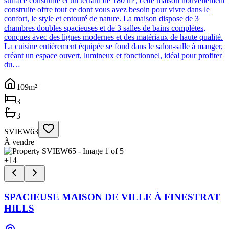
surface construite et un terrain de 180 m², cette maison nouvellement
construite offre tout ce dont vous avez besoin pour vivre dans le
confort, le style et entouré de nature. La maison dispose de 3
chambres doubles spacieuses et de 3 salles de bains complètes,
conçues avec des lignes modernes et des matériaux de haute qualité.
La cuisine entièrement équipée se fond dans le salon-salle à manger,
créant un espace ouvert, lumineux et fonctionnel, idéal pour profiter
du…
109
m²
3
3
SVIEW63
À vendre
+
14
SPACIEUSE MAISON DE VILLE À FINESTRAT
HILLS