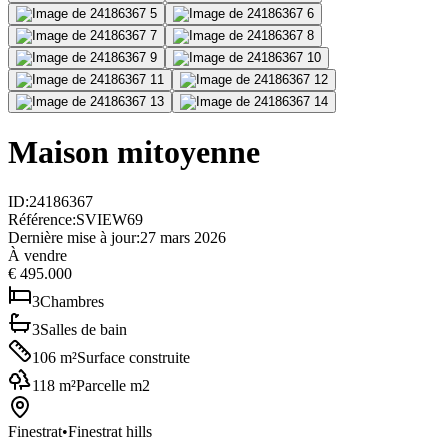
Maison mitoyenne
ID
:
24186367
Référence
:
SVIEW69
Dernière mise à jour
:
27 mars 2026
À vendre
€ 495.000
3
Chambres
3
Salles de bain
106
m²
Surface construite
118
m²
Parcelle m2
Finestrat
•
Finestrat hills