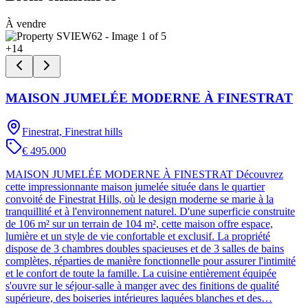
À vendre
+
14
MAISON JUMELÉE MODERNE À FINESTRAT
Finestrat, Finestrat hills
€ 495.000
MAISON JUMELÉE MODERNE À FINESTRAT Découvrez
cette impressionnante maison jumelée située dans le quartier
convoité de Finestrat Hills, où le design moderne se marie à la
tranquillité et à l'environnement naturel. D'une superficie construite
de 106 m² sur un terrain de 104 m², cette maison offre espace,
lumière et un style de vie confortable et exclusif. La propriété
dispose de 3 chambres doubles spacieuses et de 3 salles de bains
complètes, réparties de manière fonctionnelle pour assurer l'intimité
et le confort de toute la famille. La cuisine entièrement équipée
s'ouvre sur le séjour-salle à manger avec des finitions de qualité
supérieure, des boiseries intérieures laquées blanches et des…