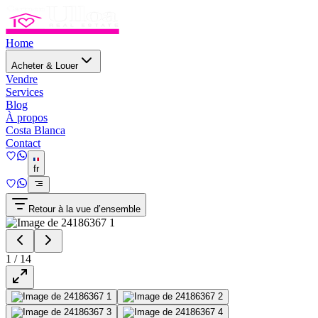
Home
Acheter & Louer
Vendre
Services
Blog
À propos
Costa Blanca
Contact
fr
Retour à la vue d’ensemble
1
/
14