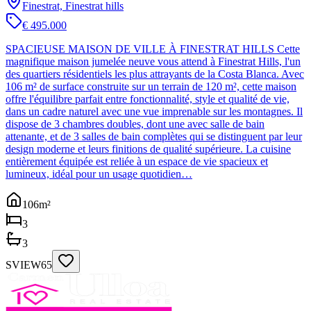
Finestrat, Finestrat hills
€ 495.000
SPACIEUSE MAISON DE VILLE À FINESTRAT HILLS Cette
magnifique maison jumelée neuve vous attend à Finestrat Hills, l'un
des quartiers résidentiels les plus attrayants de la Costa Blanca. Avec
106 m² de surface construite sur un terrain de 120 m², cette maison
offre l'équilibre parfait entre fonctionnalité, style et qualité de vie,
dans un cadre naturel avec une vue imprenable sur les montagnes. Il
dispose de 3 chambres doubles, dont une avec salle de bain
attenante, et de 3 salles de bain complètes qui se distinguent par leur
design moderne et leurs finitions de qualité supérieure. La cuisine
entièrement équipée est reliée à un espace de vie spacieux et
lumineux, idéal pour un usage quotidien…
106
m²
3
3
SVIEW65