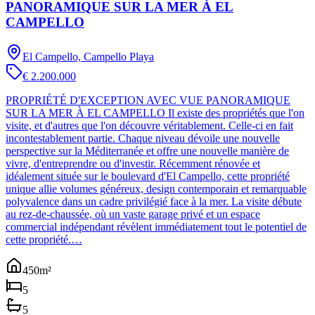
PANORAMIQUE SUR LA MER À EL
CAMPELLO
El Campello, Campello Playa
€ 2.200.000
PROPRIÉTÉ D'EXCEPTION AVEC VUE PANORAMIQUE
SUR LA MER À EL CAMPELLO Il existe des propriétés que l'on
visite, et d'autres que l'on découvre véritablement. Celle-ci en fait
incontestablement partie. Chaque niveau dévoile une nouvelle
perspective sur la Méditerranée et offre une nouvelle manière de
vivre, d'entreprendre ou d'investir. Récemment rénovée et
idéalement située sur le boulevard d'El Campello, cette propriété
unique allie volumes généreux, design contemporain et remarquable
polyvalence dans un cadre privilégié face à la mer. La visite débute
au rez-de-chaussée, où un vaste garage privé et un espace
commercial indépendant révèlent immédiatement tout le potentiel de
cette propriété.…
450
m²
5
5