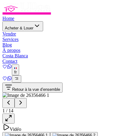
Home
Acheter & Louer
Vendre
Services
Blog
À propos
Costa Blanca
Contact
fr
Retour à la vue d’ensemble
1
/
14
Vidéo