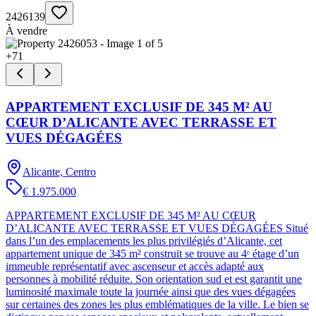
2426139
À vendre
+
71
APPARTEMENT EXCLUSIF DE 345 M² AU
CŒUR D’ALICANTE AVEC TERRASSE ET
VUES DÉGAGÉES
Alicante, Centro
€ 1.975.000
APPARTEMENT EXCLUSIF DE 345 M² AU CŒUR
D’ALICANTE AVEC TERRASSE ET VUES DÉGAGÉES Situé
dans l’un des emplacements les plus privilégiés d’Alicante, cet
appartement unique de 345 m² construit se trouve au 4ᵉ étage d’un
immeuble représentatif avec ascenseur et accès adapté aux
personnes à mobilité réduite. Son orientation sud et est garantit une
luminosité maximale toute la journée ainsi que des vues dégagées
sur certaines des zones les plus emblématiques de la ville. Le bien se