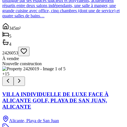
distingue par ses espaces spacieux et polyvalents, actuellement
répartis entre deux salons indépendants, une salle à manger, une
grande cuisine avec office, cinq chambres (dont une de service) et
quatre salles de bains…
345
m²
5
4
2426053
À vendre
Nouvelle construction
+
15
VILLA INDIVIDUELLE DE LUXE FACE À
ALICANTE GOLF, PLAYA DE SAN JUAN,
ALICANTE
Alicante, Playa de San Juan