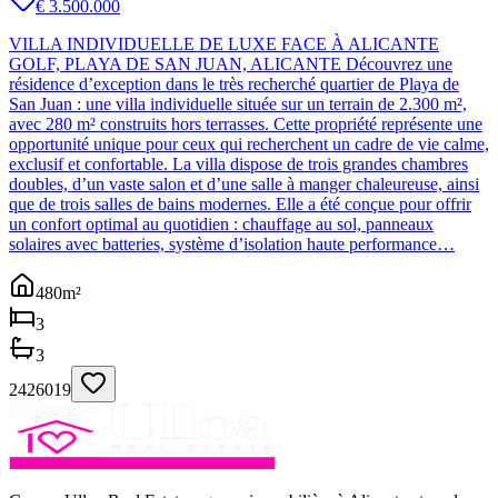
€ 3.500.000
VILLA INDIVIDUELLE DE LUXE FACE À ALICANTE
GOLF, PLAYA DE SAN JUAN, ALICANTE Découvrez une
résidence d’exception dans le très recherché quartier de Playa de
San Juan : une villa individuelle située sur un terrain de 2.300 m²,
avec 280 m² construits hors terrasses. Cette propriété représente une
opportunité unique pour ceux qui recherchent un cadre de vie calme,
exclusif et confortable. La villa dispose de trois grandes chambres
doubles, d’un vaste salon et d’une salle à manger chaleureuse, ainsi
que de trois salles de bains modernes. Elle a été conçue pour offrir
un confort optimal au quotidien : chauffage au sol, panneaux
solaires avec batteries, système d’isolation haute performance…
480
m²
3
3
2426019