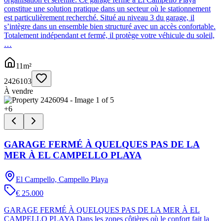
constitue une solution pratique dans un secteur où le stationnement
est particulièrement recherché. Situé au niveau 3 du garage, il
s’intègre dans un ensemble bien structuré avec un accès confortable.
Totalement indépendant et fermé, il protège votre véhicule du soleil,
…
11
m²
2426103
À vendre
+
6
GARAGE FERMÉ À QUELQUES PAS DE LA
MER À EL CAMPELLO PLAYA
El Campello, Campello Playa
€ 25.000
GARAGE FERMÉ À QUELQUES PAS DE LA MER À EL
CAMPELLO PLAYA Dans les zones côtières où le confort fait la