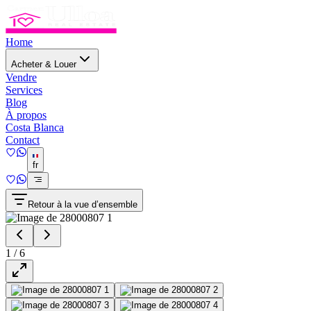
Home
Acheter & Louer
Vendre
Services
Blog
À propos
Costa Blanca
Contact
fr
Retour à la vue d’ensemble
1
/
6