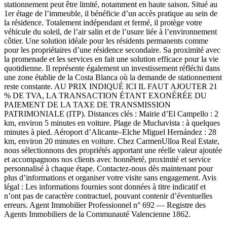
stationnement peut être limité, notamment en haute saison. Situé au
1er étage de l’immeuble, il bénéficie d’un accès pratique au sein de
la résidence. Totalement indépendant et fermé, il protège votre
véhicule du soleil, de l’air salin et de l’usure liée à l’environnement
côtier. Une solution idéale pour les résidents permanents comme
pour les propriétaires d’une résidence secondaire. Sa proximité avec
la promenade et les services en fait une solution efficace pour la vie
quotidienne. Il représente également un investissement réfléchi dans
une zone établie de la Costa Blanca où la demande de stationnement
reste constante. AU PRIX INDIQUÉ ICI IL FAUT AJOUTER 21
% DE TVA, LA TRANSACTION ÉTANT EXONÉRÉE DU
PAIEMENT DE LA TAXE DE TRANSMISSION
PATRIMONIALE (ITP). Distances clés : Mairie d’El Campello : 2
km, environ 5 minutes en voiture. Plage de Muchavista : à quelques
minutes à pied. Aéroport d’Alicante–Elche Miguel Hernández : 28
km, environ 20 minutes en voiture. Chez CarmenUlloa Real Estate,
nous sélectionnons des propriétés apportant une réelle valeur ajoutée
et accompagnons nos clients avec honnêteté, proximité et service
personnalisé à chaque étape. Contactez-nous dès maintenant pour
plus d’informations et organiser votre visite sans engagement. Avis
légal : Les informations fournies sont données à titre indicatif et
n’ont pas de caractère contractuel, pouvant contenir d’éventuelles
erreurs. Agent Immobilier Professionnel n° 692 — Registre des
Agents Immobiliers de la Communauté Valencienne 1862.