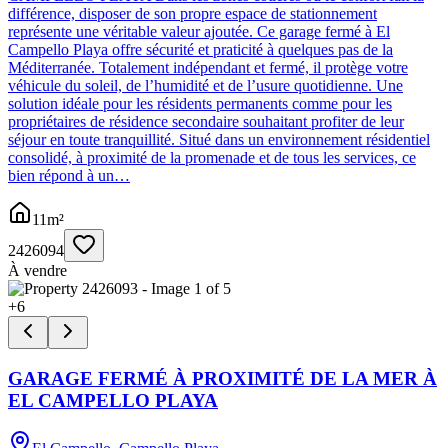
différence, disposer de son propre espace de stationnement
représente une véritable valeur ajoutée. Ce garage fermé à El
Campello Playa offre sécurité et praticité à quelques pas de la
Méditerranée. Totalement indépendant et fermé, il protège votre
véhicule du soleil, de l’humidité et de l’usure quotidienne. Une
solution idéale pour les résidents permanents comme pour les
propriétaires de résidence secondaire souhaitant profiter de leur
séjour en toute tranquillité. Situé dans un environnement résidentiel
consolidé, à proximité de la promenade et de tous les services, ce
bien répond à un…
11
m²
2426094
À vendre
+
6
GARAGE FERMÉ À PROXIMITÉ DE LA MER À
EL CAMPELLO PLAYA