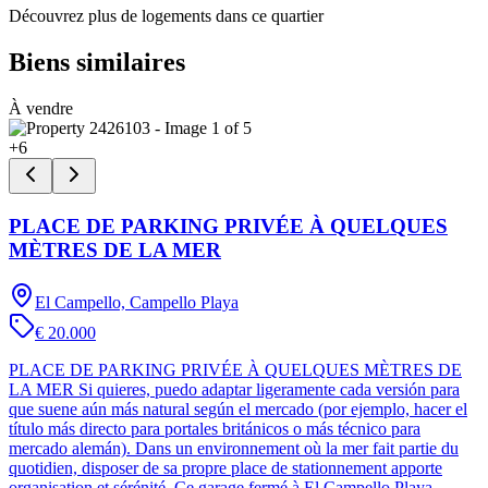
Découvrez plus de logements dans ce quartier
Biens similaires
À vendre
+
6
PLACE DE PARKING PRIVÉE À QUELQUES
MÈTRES DE LA MER
El Campello, Campello Playa
€ 20.000
PLACE DE PARKING PRIVÉE À QUELQUES MÈTRES DE
LA MER Si quieres, puedo adaptar ligeramente cada versión para
que suene aún más natural según el mercado (por ejemplo, hacer el
título más directo para portales británicos o más técnico para
mercado alemán). Dans un environnement où la mer fait partie du
quotidien, disposer de sa propre place de stationnement apporte
organisation et sérénité. Ce garage fermé à El Campello Playa