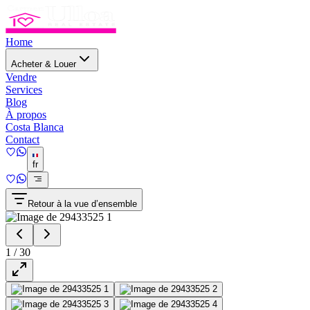
Home
Acheter & Louer
Vendre
Services
Blog
À propos
Costa Blanca
Contact
fr
Retour à la vue d’ensemble
1
/
30