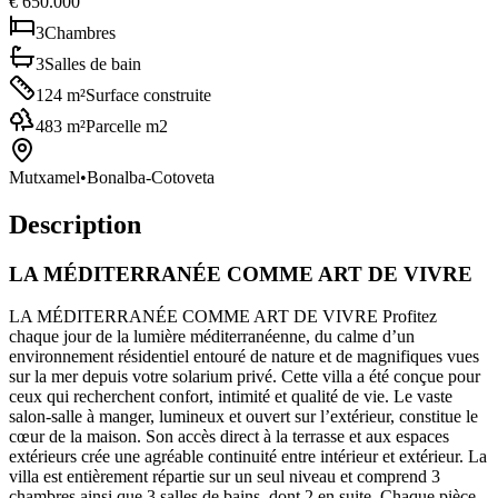
€ 650.000
3
Chambres
3
Salles de bain
124
m²
Surface construite
483
m²
Parcelle m2
Mutxamel
•
Bonalba-Cotoveta
Description
LA MÉDITERRANÉE COMME ART DE VIVRE
LA MÉDITERRANÉE COMME ART DE VIVRE Profitez
chaque jour de la lumière méditerranéenne, du calme d’un
environnement résidentiel entouré de nature et de magnifiques vues
sur la mer depuis votre solarium privé. Cette villa a été conçue pour
ceux qui recherchent confort, intimité et qualité de vie. Le vaste
salon-salle à manger, lumineux et ouvert sur l’extérieur, constitue le
cœur de la maison. Son accès direct à la terrasse et aux espaces
extérieurs crée une agréable continuité entre intérieur et extérieur. La
villa est entièrement répartie sur un seul niveau et comprend 3
chambres ainsi que 3 salles de bains, dont 2 en suite. Chaque pièce