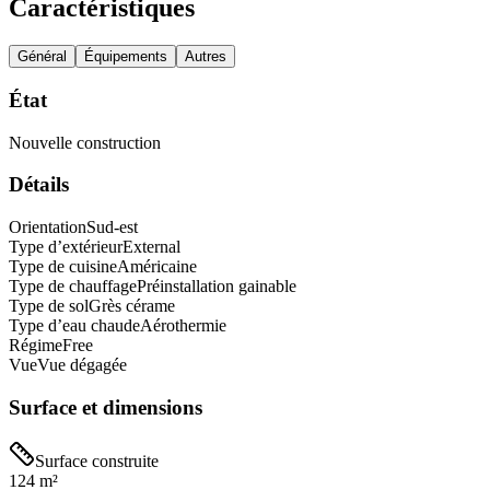
Caractéristiques
Général
Équipements
Autres
État
Nouvelle construction
Détails
Orientation
Sud-est
Type d’extérieur
External
Type de cuisine
Américaine
Type de chauffage
Préinstallation gainable
Type de sol
Grès cérame
Type d’eau chaude
Aérothermie
Régime
Free
Vue
Vue dégagée
Surface et dimensions
Surface construite
124 m²