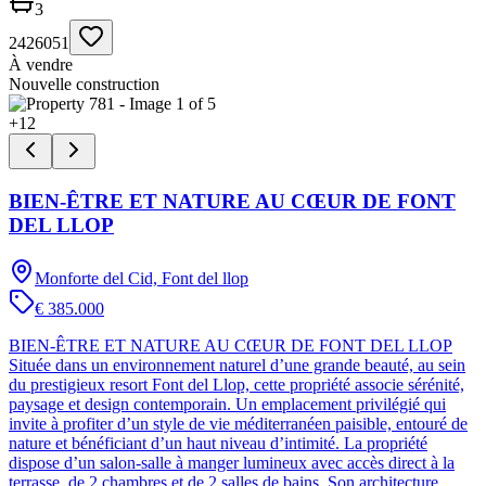
3
2426051
À vendre
Nouvelle construction
+
12
BIEN-ÊTRE ET NATURE AU CŒUR DE FONT
DEL LLOP
Monforte del Cid, Font del llop
€ 385.000
BIEN-ÊTRE ET NATURE AU CŒUR DE FONT DEL LLOP
Située dans un environnement naturel d’une grande beauté, au sein
du prestigieux resort Font del Llop, cette propriété associe sérénité,
paysage et design contemporain. Un emplacement privilégié qui
invite à profiter d’un style de vie méditerranéen paisible, entouré de
nature et bénéficiant d’un haut niveau d’intimité. La propriété
dispose d’un salon-salle à manger lumineux avec accès direct à la
terrasse, de 2 chambres et de 2 salles de bains. Son architecture