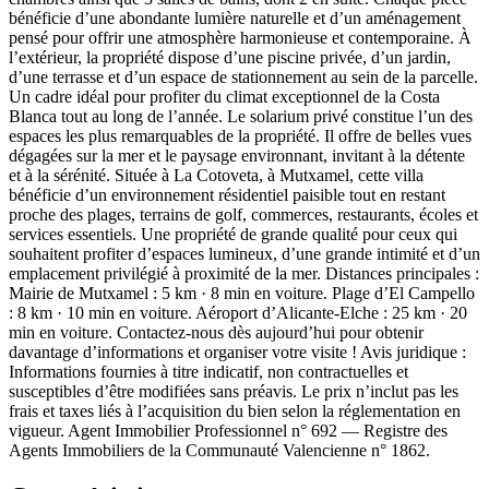
bénéficie d’une abondante lumière naturelle et d’un aménagement
pensé pour offrir une atmosphère harmonieuse et contemporaine. À
l’extérieur, la propriété dispose d’une piscine privée, d’un jardin,
d’une terrasse et d’un espace de stationnement au sein de la parcelle.
Un cadre idéal pour profiter du climat exceptionnel de la Costa
Blanca tout au long de l’année. Le solarium privé constitue l’un des
espaces les plus remarquables de la propriété. Il offre de belles vues
dégagées sur la mer et le paysage environnant, invitant à la détente
et à la sérénité. Située à La Cotoveta, à Mutxamel, cette villa
bénéficie d’un environnement résidentiel paisible tout en restant
proche des plages, terrains de golf, commerces, restaurants, écoles et
services essentiels. Une propriété de grande qualité pour ceux qui
souhaitent profiter d’espaces lumineux, d’une grande intimité et d’un
emplacement privilégié à proximité de la mer. Distances principales :
Mairie de Mutxamel : 5 km · 8 min en voiture. Plage d’El Campello
: 8 km · 10 min en voiture. Aéroport d’Alicante-Elche : 25 km · 20
min en voiture. Contactez-nous dès aujourd’hui pour obtenir
davantage d’informations et organiser votre visite ! Avis juridique :
Informations fournies à titre indicatif, non contractuelles et
susceptibles d’être modifiées sans préavis. Le prix n’inclut pas les
frais et taxes liés à l’acquisition du bien selon la réglementation en
vigueur. Agent Immobilier Professionnel n° 692 — Registre des
Agents Immobiliers de la Communauté Valencienne n° 1862.