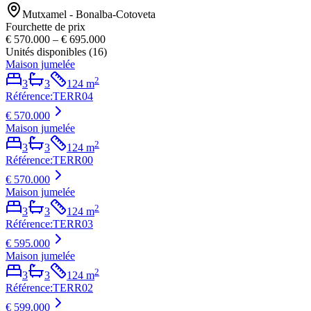
Mutxamel - Bonalba-Cotoveta
Fourchette de prix
€ 570.000
–
€ 695.000
Unités disponibles
(
16
)
Maison jumelée
2
3
3
124
m
Référence
:
TERR04
€ 570.000
Maison jumelée
2
3
3
124
m
Référence
:
TERR00
€ 570.000
Maison jumelée
2
3
3
124
m
Référence
:
TERR03
€ 595.000
Maison jumelée
2
3
3
124
m
Référence
:
TERR02
€ 599.000