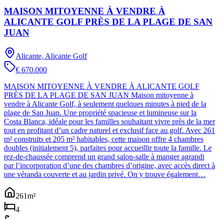
MAISON MITOYENNE À VENDRE À
ALICANTE GOLF PRÈS DE LA PLAGE DE SAN
JUAN
Alicante, Alicante Golf
€ 670.000
MAISON MITOYENNE À VENDRE À ALICANTE GOLF
PRÈS DE LA PLAGE DE SAN JUAN Maison mitoyenne à
vendre à Alicante Golf, à seulement quelques minutes à pied de la
plage de San Juan. Une propriété spacieuse et lumineuse sur la
Costa Blanca, idéale pour les familles souhaitant vivre près de la mer
tout en profitant d’un cadre naturel et exclusif face au golf. Avec 261
m² construits et 205 m² habitables, cette maison offre 4 chambres
doubles (initialement 5), parfaites pour accueillir toute la famille. Le
rez-de-chaussée comprend un grand salon-salle à manger agrandi
par l’incorporation d’une des chambres d’origine, avec accès direct à
une véranda couverte et au jardin privé. On y trouve également…
261
m²
4