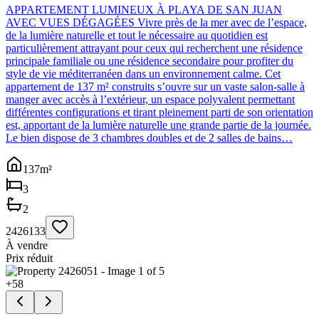
APPARTEMENT LUMINEUX À PLAYA DE SAN JUAN
AVEC VUES DÉGAGÉES Vivre près de la mer avec de l’espace,
de la lumière naturelle et tout le nécessaire au quotidien est
particulièrement attrayant pour ceux qui recherchent une résidence
principale familiale ou une résidence secondaire pour profiter du
style de vie méditerranéen dans un environnement calme. Cet
appartement de 137 m² construits s’ouvre sur un vaste salon-salle à
manger avec accès à l’extérieur, un espace polyvalent permettant
différentes configurations et tirant pleinement parti de son orientation
est, apportant de la lumière naturelle une grande partie de la journée.
Le bien dispose de 3 chambres doubles et de 2 salles de bains…
137
m²
3
2
2426133
À vendre
Prix réduit
+
58