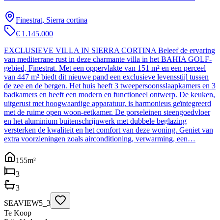
Finestrat, Sierra cortina
€ 1.145.000
EXCLUSIEVE VILLA IN SIERRA CORTINA Beleef de ervaring
van mediterrane rust in deze charmante villa in het BAHIA GOLF-
gebied, Finestrat. Met een oppervlakte van 151 m² en een perceel
van 447 m² biedt dit nieuwe pand een exclusieve levensstijl tussen
de zee en de bergen. Het huis heeft 3 tweepersoonsslaapkamers en 3
badkamers en heeft een modern en functioneel ontwerp. De keuken,
uitgerust met hoogwaardige apparatuur, is harmonieus geïntegreerd
met de ruime open woon-eetkamer. De porseleinen steengoedvloer
en het aluminium buitenschrijnwerk met dubbele beglazing
versterken de kwaliteit en het comfort van deze woning. Geniet van
extra voorzieningen zoals airconditioning, verwarming, een…
155
m²
3
3
SEAVIEW5_3
Te Koop