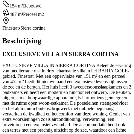
154
m²
Bebouwd
487
m²
Perceel m2
Finestrat
•
Sierra cortina
Beschrijving
EXCLUSIEVE VILLA IN SIERRA CORTINA
EXCLUSIEVE VILLA IN SIERRA CORTINA Beleef de ervaring
van mediterrane rust in deze charmante villa in het BAHIA GOLF-
gebied, Finestrat. Met een oppervlakte van 151 m² en een perceel
van 452 m² biedt dit nieuwe pand een exclusieve levensstijl tussen
de zee en de bergen. Het huis heeft 3 tweepersoonsslaapkamers en 3
badkamers en heeft een modern en functioneel ontwerp. De keuken,
uitgerust met hoogwaardige apparatuur, is harmonieus geïntegreerd
met de ruime open woon-eetkamer. De porseleinen steengoedvloer
en het aluminium buitenschrijnwerk met dubbele beglazing
versterken de kwaliteit en het comfort van deze woning. Geniet van
extra voorzieningen zoals airconditioning, verwarming, een
privétuin en een exclusief zwembad. De accommodatie heeft ook
een terras met een prachtig uitzicht op de zee, waardoor een lichte