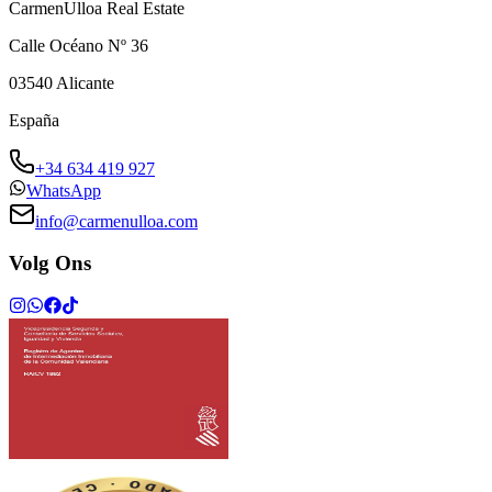
CarmenUlloa Real Estate
Calle Océano Nº 36
03540
Alicante
España
+34 634 419 927
WhatsApp
info@carmenulloa.com
Volg Ons