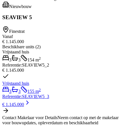
Nieuwbouw
SEAVIEW 5
Finestrat
Vanaf
€ 1.145.000
Beschikbare units
(
2
)
Vrijstaand huis
2
3
3
154
m
Referentie
:
SEAVIEW5_2
€ 1.145.000
Vrijstaand huis
2
3
3
155
m
Referentie
:
SEAVIEW5_3
€ 1.145.000
Contact Makelaar voor Details
Neem contact op met de makelaar
voor bouwupdates, opleverdatum en beschikbaarheid