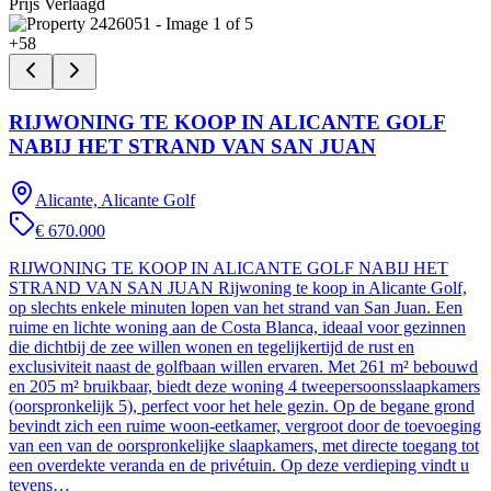
Prijs Verlaagd
+
58
RIJWONING TE KOOP IN ALICANTE GOLF
NABIJ HET STRAND VAN SAN JUAN
Alicante, Alicante Golf
€ 670.000
RIJWONING TE KOOP IN ALICANTE GOLF NABIJ HET
STRAND VAN SAN JUAN Rijwoning te koop in Alicante Golf,
op slechts enkele minuten lopen van het strand van San Juan. Een
ruime en lichte woning aan de Costa Blanca, ideaal voor gezinnen
die dichtbij de zee willen wonen en tegelijkertijd de rust en
exclusiviteit naast de golfbaan willen ervaren. Met 261 m² bebouwd
en 205 m² bruikbaar, biedt deze woning 4 tweepersoonsslaapkamers
(oorspronkelijk 5), perfect voor het hele gezin. Op de begane grond
bevindt zich een ruime woon-eetkamer, vergroot door de toevoeging
van een van de oorspronkelijke slaapkamers, met directe toegang tot
een overdekte veranda en de privétuin. Op deze verdieping vindt u
tevens…