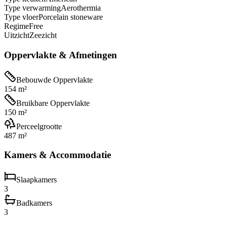
Type verwarming
Aerothermia
Type vloer
Porcelain stoneware
Regime
Free
Uitzicht
Zeezicht
Oppervlakte & Afmetingen
Bebouwde Oppervlakte
154 m²
Bruikbare Oppervlakte
150 m²
Perceelgrootte
487 m²
Kamers & Accommodatie
Slaapkamers
3
Badkamers
3