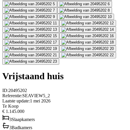
Vrijstaand huis
ID
:
20495202
Referentie
:
SEAVIEW5_2
Laatste update
:
1 mei 2026
Te Koop
€ 1.145.000
3
Slaapkamers
3
Badkamers