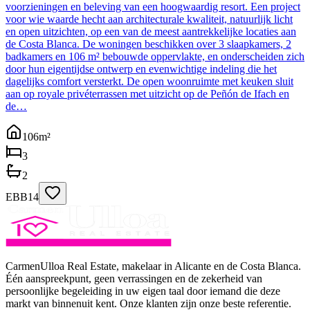
voorzieningen en beleving van een hoogwaardig resort. Een project
voor wie waarde hecht aan architecturale kwaliteit, natuurlijk licht
en open uitzichten, op een van de meest aantrekkelijke locaties aan
de Costa Blanca. De woningen beschikken over 3 slaapkamers, 2
badkamers en 106 m² bebouwde oppervlakte, en onderscheiden zich
door hun eigentijdse ontwerp en evenwichtige indeling die het
dagelijks comfort versterkt. De open woonruimte met keuken sluit
aan op royale privéterrassen met uitzicht op de Peñón de Ifach en
de…
106
m²
3
2
EBB14
CarmenUlloa Real Estate, makelaar in Alicante en de Costa Blanca.
Één aanspreekpunt, geen verrassingen en de zekerheid van
persoonlijke begeleiding in uw eigen taal door iemand die deze
markt van binnenuit kent. Onze klanten zijn onze beste referentie.