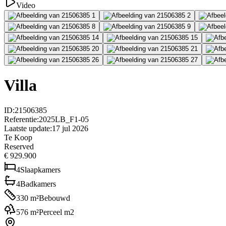
Video
Villa
ID
:
21506385
Referentie
:
2025LB_F1-05
Laatste update
:
17 jul 2026
Te Koop
Reserved
€ 929.900
4
Slaapkamers
4
Badkamers
330
m²
Bebouwd
576
m²
Perceel m2