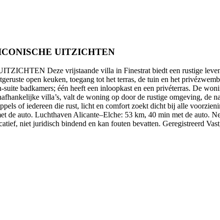
ICONISCHE UITZICHTEN
 vrijstaande villa in Finestrat biedt een rustige levensstijl o
itgeruste open keuken, toegang tot het terras, de tuin en het privézw
uite badkamers; één heeft een inloopkast en een privéterras. De woning
onafhankelijke villa’s, valt de woning op door de rustige omgeving, d
ppels of iedereen die rust, licht en comfort zoekt dicht bij alle voorzi
met de auto. Luchthaven Alicante–Elche: 53 km, 40 min met de auto. Ne
ndicatief, niet juridisch bindend en kan fouten bevatten. Geregistreer