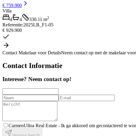
€ 759.900
Villa
2
4
4
330.11
m
Referentie
:
2025LB_F1-05
€ 929.900
Contact Makelaar voor Details
Neem contact op met de makelaar voor
Contact Informatie
Interesse? Neem contact op!
CarmenUlloa Real Estate -
Ik ga akkoord om gecontacteerd te wo
Verstuur bericht