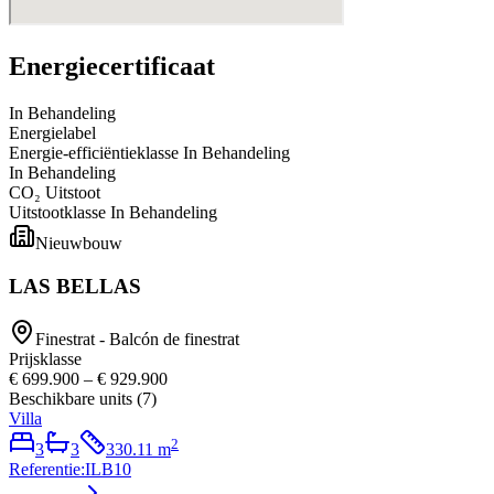
Energiecertificaat
In Behandeling
Energielabel
Energie-efficiëntieklasse
In Behandeling
In Behandeling
CO₂ Uitstoot
Uitstootklasse
In Behandeling
Nieuwbouw
LAS BELLAS
Finestrat - Balcón de finestrat
Prijsklasse
€ 699.900
–
€ 929.900
Beschikbare units
(
7
)
Villa
2
3
3
330.11
m
Referentie
:
ILB10