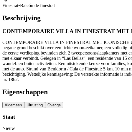
Finestrat
•
Balcón de finestrat
Beschrijving
CONTEMPORAIRE VILLA IN FINESTRAT MET 
CONTEMPORAIRE VILLA IN FINESTRAT MET ICONISCHE UITZICHTEN Deze
begane grond beschikt over een lichte woon-eetkamer, een volledig u
de eerste verdieping bevinden zich 2 tweepersoonsslaapkamers met en-s
met elkaar verbindt. Gelegen in “Las Bellas”, een residentie van 15 
wandel- en buitenactiviteiten. Een uitstekende keuze voor families, ko
met de auto. Strand van Benidorm / Cala de Finestrat: 5 km, 10 min 
bezichtiging. Wettelijke kennisgeving: De verstrekte informatie is i
nr. 1862.
Eigenschappen
Algemeen
Uitrusting
Overige
Staat
Nieuw