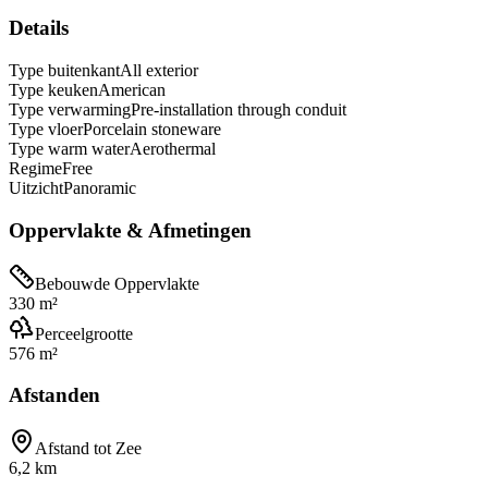
Details
Type buitenkant
All exterior
Type keuken
American
Type verwarming
Pre-installation through conduit
Type vloer
Porcelain stoneware
Type warm water
Aerothermal
Regime
Free
Uitzicht
Panoramic
Oppervlakte & Afmetingen
Bebouwde Oppervlakte
330 m²
Perceelgrootte
576 m²
Afstanden
Afstand tot Zee
6,2 km