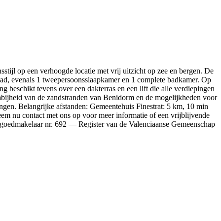
p een verhoogde locatie met vrij uitzicht op zee en bergen. De
embad, evenals 1 tweepersoonsslaapkamer en 1 complete badkamer. Op
 beschikt tevens over een dakterras en een lift die alle verdiepingen
e nabijheid van de zandstranden van Benidorm en de mogelijkheden voor
eningen. Belangrijke afstanden: Gemeentehuis Finestrat: 5 km, 10 min
em nu contact met ons op voor meer informatie of een vrijblijvende
d Vastgoedmakelaar nr. 692 — Register van de Valenciaanse Gemeenschap