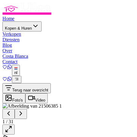
Home
Kopen & Huren
Verkopen
Diensten
Blog
Over
Costa Blanca
Contact
nl
Terug naar overzicht
Foto's
Video
1
/
31