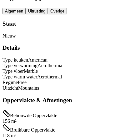
Algemeen
Uitrusting
Overige
Staat
Nieuw
Details
Type keuken
American
Type verwarming
Aerothermia
Type vloer
Marble
Type warm water
Aerothermal
Regime
Free
Uitzicht
Mountains
Oppervlakte & Afmetingen
Bebouwde Oppervlakte
156 m²
Bruikbare Oppervlakte
118 m²