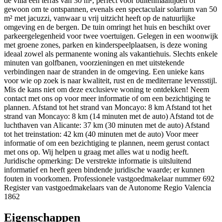
de villa een terras van 30 m², perfect voor buitenmaaltijden of
gewoon om te ontspannen, evenals een spectaculair solarium van 50
m² met jacuzzi, vanwaar u vrij uitzicht heeft op de natuurlijke
omgeving en de bergen. De tuin omringt het huis en beschikt over
parkeergelegenheid voor twee voertuigen. Gelegen in een woonwijk
met groene zones, parken en kinderspeelplaatsen, is deze woning
ideaal zowel als permanente woning als vakantiehuis. Slechts enkele
minuten van golfbanen, voorzieningen en met uitstekende
verbindingen naar de stranden in de omgeving. Een unieke kans
voor wie op zoek is naar kwaliteit, rust en de mediterrane levensstijl.
Mis de kans niet om deze exclusieve woning te ontdekken! Neem
contact met ons op voor meer informatie of om een bezichtiging te
plannen. Afstand tot het strand van Moncayo: 8 km Afstand tot het
strand van Moncayo: 8 km (14 minuten met de auto) Afstand tot de
luchthaven van Alicante: 37 km (30 minuten met de auto) Afstand
tot het treinstation: 42 km (40 minuten met de auto) Voor meer
informatie of om een bezichtiging te plannen, neem gerust contact
met ons op. Wij helpen u graag met alles wat u nodig heeft.
Juridische opmerking: De verstrekte informatie is uitsluitend
informatief en heeft geen bindende juridische waarde; er kunnen
fouten in voorkomen. Professionele vastgoedmakelaar nummer 692
Register van vastgoedmakelaars van de Autonome Regio Valencia
1862
Eigenschappen