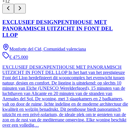
+
12
EXCLUSIEF DESIGNPENTHOUSE MET
PANORAMISCH UITZICHT IN FONT DEL
LLOP
Monforte del Cid, Comunidad valenciana
€ 475.000
EXCLUSIEF DESIGNPENTHOUSE MET PANORAMISCH
UITZICHT IN FONT DEL LLOP In het hart van het prestigieuze
Font del Llop herdefinieert dit wooncomplex het evenwicht tussen
natuur, design en comfort. De ligging is uitstekend: op slechts 10
minuten van Elche (UNESCO Werelderfgoed), 15 minuten van de
luchthaven van Alicante en 20 minuten van de stranden van
Arenales del Sol. De woning, met 3 slaapkamers en 2 badkamers,
valt op door de ruime, lichte indeling en de moderne architectuur die
kwaliteit en welzijn benadrukt. Dit penthouse biedt panoramisch
uitzicht en een privé-solarium, de ideale plek om te genieten van de
zon en de rust van de mediterrane omgeving. Elke woning beschikt
over een volledig…