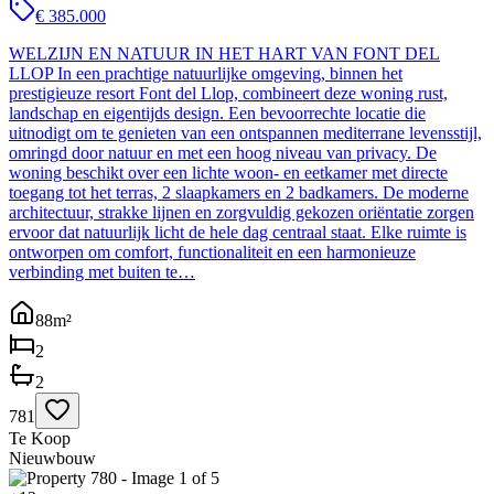
€ 385.000
WELZIJN EN NATUUR IN HET HART VAN FONT DEL
LLOP In een prachtige natuurlijke omgeving, binnen het
prestigieuze resort Font del Llop, combineert deze woning rust,
landschap en eigentijds design. Een bevoorrechte locatie die
uitnodigt om te genieten van een ontspannen mediterrane levensstijl,
omringd door natuur en met een hoog niveau van privacy. De
woning beschikt over een lichte woon- en eetkamer met directe
toegang tot het terras, 2 slaapkamers en 2 badkamers. De moderne
architectuur, strakke lijnen en zorgvuldig gekozen oriëntatie zorgen
ervoor dat natuurlijk licht de hele dag centraal staat. Elke ruimte is
ontworpen om comfort, functionaliteit en een harmonieuze
verbinding met buiten te…
88
m²
2
2
781
Te Koop
Nieuwbouw