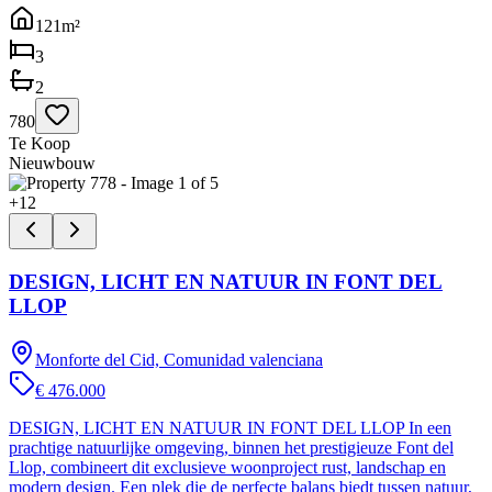
121
m²
3
2
780
Te Koop
Nieuwbouw
+
12
DESIGN, LICHT EN NATUUR IN FONT DEL
LLOP
Monforte del Cid, Comunidad valenciana
€ 476.000
DESIGN, LICHT EN NATUUR IN FONT DEL LLOP In een
prachtige natuurlijke omgeving, binnen het prestigieuze Font del
Llop, combineert dit exclusieve woonproject rust, landschap en
modern design. Een plek die de perfecte balans biedt tussen natuur,