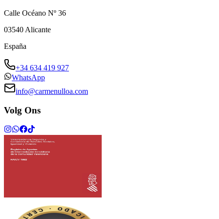
Calle Océano Nº 36
03540
Alicante
España
+34 634 419 927
WhatsApp
info@carmenulloa.com
Volg Ons