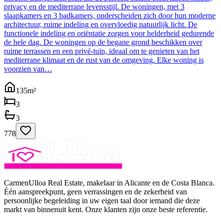
privacy en de mediterrane levensstijl. De woningen, met 3
slaapkamers en 3 badkamers, onderscheiden zich door hun moderne
architectuur, ruime indeling en overvloedig natuurlijk licht. De
functionele indeling en oriëntatie zorgen voor helderheid gedurende
de hele dag. De woningen op de begane grond beschikken over
ruime terrassen en een privé-tuin, ideaal om te genieten van het
mediterrane klimaat en de rust van de omgeving. Elke woning is
voorzien van…
135
m²
3
3
778
CarmenUlloa Real Estate, makelaar in Alicante en de Costa Blanca.
Één aanspreekpunt, geen verrassingen en de zekerheid van
persoonlijke begeleiding in uw eigen taal door iemand die deze
markt van binnenuit kent. Onze klanten zijn onze beste referentie.