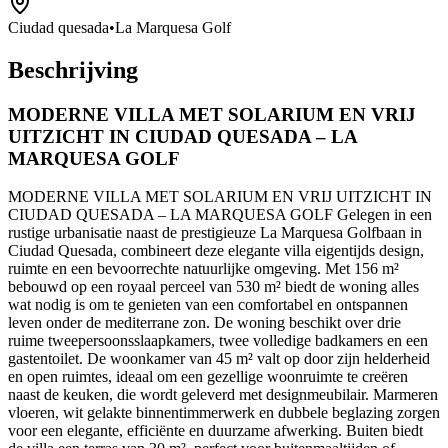
Ciudad quesada
•
La Marquesa Golf
Beschrijving
MODERNE VILLA MET SOLARIUM EN VRIJ
UITZICHT IN CIUDAD QUESADA – LA
MARQUESA GOLF
MODERNE VILLA MET SOLARIUM EN VRIJ UITZICHT IN
CIUDAD QUESADA – LA MARQUESA GOLF Gelegen in een
rustige urbanisatie naast de prestigieuze La Marquesa Golfbaan in
Ciudad Quesada, combineert deze elegante villa eigentijds design,
ruimte en een bevoorrechte natuurlijke omgeving. Met 156 m²
bebouwd op een royaal perceel van 530 m² biedt de woning alles
wat nodig is om te genieten van een comfortabel en ontspannen
leven onder de mediterrane zon. De woning beschikt over drie
ruime tweepersoonsslaapkamers, twee volledige badkamers en een
gastentoilet. De woonkamer van 45 m² valt op door zijn helderheid
en open ruimtes, ideaal om een gezellige woonruimte te creëren
naast de keuken, die wordt geleverd met designmeubilair. Marmeren
vloeren, wit gelakte binnentimmerwerk en dubbele beglazing zorgen
voor een elegante, efficiënte en duurzame afwerking. Buiten biedt