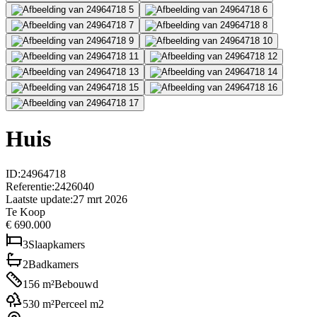
Huis
ID
:
24964718
Referentie
:
2426040
Laatste update
:
27 mrt 2026
Te Koop
€ 690.000
3
Slaapkamers
2
Badkamers
156
m²
Bebouwd
530
m²
Perceel m2