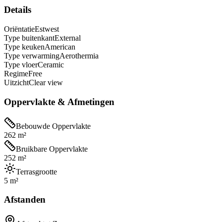
Details
Oriëntatie
Estwest
Type buitenkant
External
Type keuken
American
Type verwarming
Aerothermia
Type vloer
Ceramic
Regime
Free
Uitzicht
Clear view
Oppervlakte & Afmetingen
Bebouwde Oppervlakte
262 m²
Bruikbare Oppervlakte
252 m²
Terrasgrootte
5 m²
Afstanden