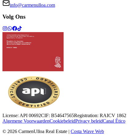
info@carmenulloa.com
Volg Ons
License:
API 00692
CIF:
B54647565
Registration:
RAICV 1862
Algemene Voorwaarden
Cookiebeleid
Privacy beleid
Canal Ético
©
2026
CarmenUlloa Real Estate
|
Costa Wave Web