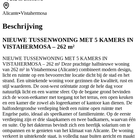
Alicante
•
Vistahermosa
Beschrijving
NIEUWE TUSSENWONING MET 5 KAMERS IN
VISTAHERMOSA – 262 m²
NIEUWE TUSSENWONING MET 5 KAMERS IN
VISTAHERMOSA – 262 m² Deze prachtige halfnieuwe woning
van 262 m² in Vistahermosa (Alicante) combineert modern design,
licht en ruimte op een bevoorrechte locatie dicht bij de stad en het
strand. Een uitstekende woning voor gezinnen die kwaliteit, rust en
stijl waarderen. De oost-west oriëntatie zorgt de hele dag voor
natuurlijk licht en een warme sfeer. Op de begane grond bevinden
zich de woon-eetkamer met toegang tot het terras, een open keuken
en een kamer die zowel als logeerkamer of kantoor kan dienen. De
halfondergrondse verdieping biedt een ruime open ruimte met
Engelse patio, ideaal als speelkamer of familieruimte. Op de eerste
verdieping zijn er drie slaapkamers en twee badkamers, waarvan één
en suite. Op het dakterras bevindt zich een heerlijk solarium om te
ontspannen en te genieten van het klimaat van Alicante. De woning
verkeert in uitstekende staat, is volledig naar buiten gericht en maakt