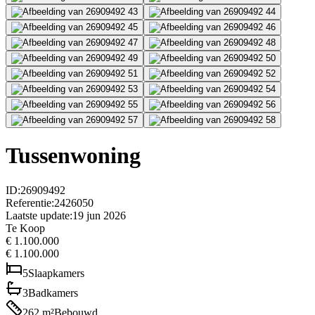
Tussenwoning
ID
:
26909492
Referentie
:
2426050
Laatste update
:
19 jun 2026
Te Koop
€ 1.100.000
€ 1.100.000
5
Slaapkamers
3
Badkamers
262
m²
Bebouwd