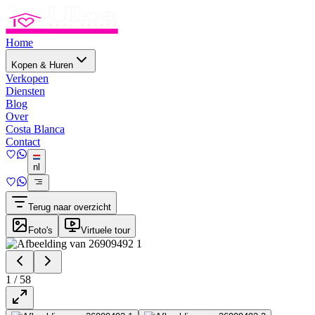
Home
Kopen & Huren
Verkopen
Diensten
Blog
Over
Costa Blanca
Contact
nl
Terug naar overzicht
Foto's
Virtuele tour
1
/
58