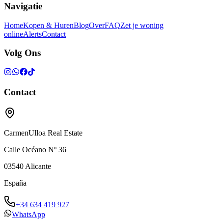
Navigatie
Home
Kopen & Huren
Blog
Over
FAQ
Zet je woning
online
Alerts
Contact
Volg Ons
Contact
CarmenUlloa Real Estate
Calle Océano Nº 36
03540
Alicante
España
+34 634 419 927
WhatsApp