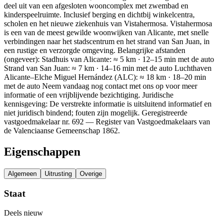
deel uit van een afgesloten wooncomplex met zwembad en
kinderspeelruimte. Inclusief berging en dichtbij winkelcentra,
scholen en het nieuwe ziekenhuis van Vistahermosa. Vistahermosa
is een van de meest gewilde woonwijken van Alicante, met snelle
verbindingen naar het stadscentrum en het strand van San Juan, in
een rustige en verzorgde omgeving. Belangrijke afstanden
(ongeveer): Stadhuis van Alicante: ≈ 5 km · 12–15 min met de auto
Strand van San Juan: ≈ 7 km · 14–16 min met de auto Luchthaven
Alicante–Elche Miguel Hernández (ALC): ≈ 18 km · 18–20 min
met de auto Neem vandaag nog contact met ons op voor meer
informatie of een vrijblijvende bezichtiging. Juridische
kennisgeving: De verstrekte informatie is uitsluitend informatief en
niet juridisch bindend; fouten zijn mogelijk. Geregistreerde
vastgoedmakelaar nr. 692 — Register van Vastgoedmakelaars van
de Valenciaanse Gemeenschap 1862.
Eigenschappen
Algemeen
Uitrusting
Overige
Staat
Deels nieuw