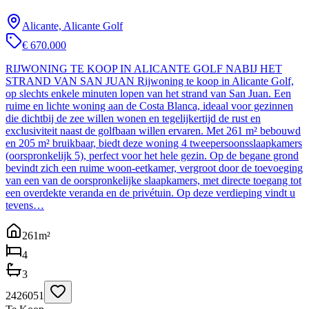
Alicante, Alicante Golf
€ 670.000
RIJWONING TE KOOP IN ALICANTE GOLF NABIJ HET
STRAND VAN SAN JUAN Rijwoning te koop in Alicante Golf,
op slechts enkele minuten lopen van het strand van San Juan. Een
ruime en lichte woning aan de Costa Blanca, ideaal voor gezinnen
die dichtbij de zee willen wonen en tegelijkertijd de rust en
exclusiviteit naast de golfbaan willen ervaren. Met 261 m² bebouwd
en 205 m² bruikbaar, biedt deze woning 4 tweepersoonsslaapkamers
(oorspronkelijk 5), perfect voor het hele gezin. Op de begane grond
bevindt zich een ruime woon-eetkamer, vergroot door de toevoeging
van een van de oorspronkelijke slaapkamers, met directe toegang tot
een overdekte veranda en de privétuin. Op deze verdieping vindt u
tevens…
261
m²
4
3
2426051