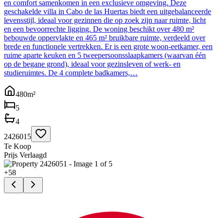
en comfort samenkomen in een exclusieve omgeving. Deze
geschakelde villa in Cabo de las Huertas biedt een uitgebalanceerde
levensstijl, ideaal voor gezinnen die op zoek zijn naar ruimte, licht
en een bevoorrechte ligging. De woning beschikt over 480 m²
bebouwde oppervlakte en 465 m² bruikbare ruimte, verdeeld over
brede en functionele vertrekken. Er is een grote woon-eetkamer, een
ruime aparte keuken en 5 tweepersoonsslaapkamers (waarvan één
op de begane grond), ideaal voor gezinsleven of werk- en
studieruimtes. De 4 complete badkamers,…
480
m²
5
4
2426015
Te Koop
Prijs Verlaagd
+
58