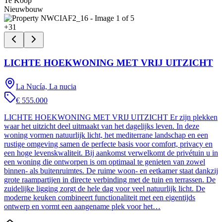
Te Koop
Nieuwbouw
+
31
LICHTE HOEKWONING MET VRIJ UITZICHT
La Nucía, La nucia
€ 555.000
LICHTE HOEKWONING MET VRIJ UITZICHT Er zijn plekken
waar het uitzicht deel uitmaakt van het dagelijks leven. In deze
woning vormen natuurlijk licht, het mediterrane landschap en een
rustige omgeving samen de perfecte basis voor comfort, privacy en
een hoge levenskwaliteit. Bij aankomst verwelkomt de privétuin u in
een woning die ontworpen is om optimaal te genieten van zowel
binnen- als buitenruimtes. De ruime woon- en eetkamer staat dankzij
grote raampartijen in directe verbinding met de tuin en terrassen. De
zuidelijke ligging zorgt de hele dag voor veel natuurlijk licht. De
moderne keuken combineert functionaliteit met een eigentijds
ontwerp en vormt een aangename plek voor het…