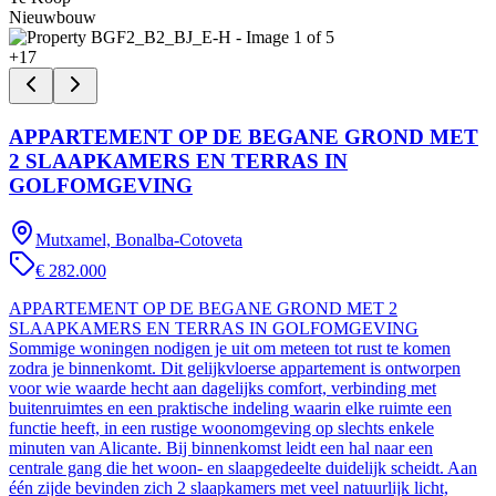
Nieuwbouw
+
17
APPARTEMENT OP DE BEGANE GROND MET
2 SLAAPKAMERS EN TERRAS IN
GOLFOMGEVING
Mutxamel, Bonalba-Cotoveta
€ 282.000
APPARTEMENT OP DE BEGANE GROND MET 2
SLAAPKAMERS EN TERRAS IN GOLFOMGEVING
Sommige woningen nodigen je uit om meteen tot rust te komen
zodra je binnenkomt. Dit gelijkvloerse appartement is ontworpen
voor wie waarde hecht aan dagelijks comfort, verbinding met
buitenruimtes en een praktische indeling waarin elke ruimte een
functie heeft, in een rustige woonomgeving op slechts enkele
minuten van Alicante. Bij binnenkomst leidt een hal naar een
centrale gang die het woon- en slaapgedeelte duidelijk scheidt. Aan
één zijde bevinden zich 2 slaapkamers met veel natuurlijk licht,