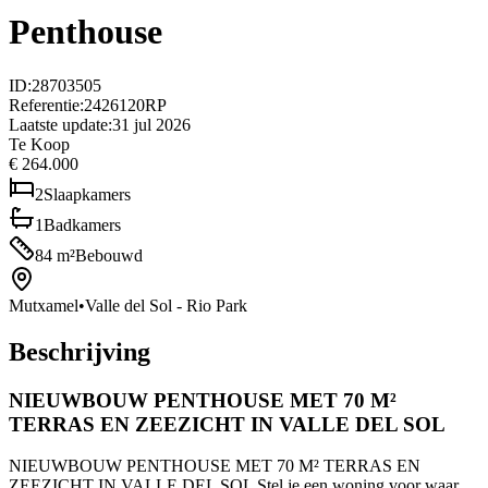
Penthouse
ID
:
28703505
Referentie
:
2426120RP
Laatste update
:
31 jul 2026
Te Koop
€ 264.000
2
Slaapkamers
1
Badkamers
84
m²
Bebouwd
Mutxamel
•
Valle del Sol - Rio Park
Beschrijving
NIEUWBOUW PENTHOUSE MET 70 M²
TERRAS EN ZEEZICHT IN VALLE DEL SOL
NIEUWBOUW PENTHOUSE MET 70 M² TERRAS EN
ZEEZICHT IN VALLE DEL SOL Stel je een woning voor waar