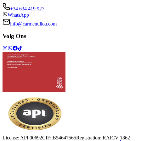
+34 634 419 927
WhatsApp
info@carmenulloa.com
Volg Ons
License:
API 00692
CIF:
B54647565
Registration:
RAICV 1862