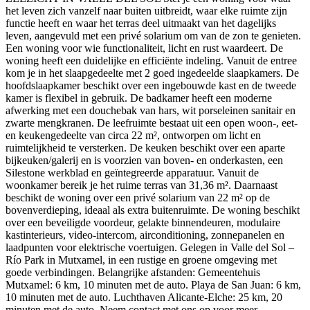
het leven zich vanzelf naar buiten uitbreidt, waar elke ruimte zijn
functie heeft en waar het terras deel uitmaakt van het dagelijks
leven, aangevuld met een privé solarium om van de zon te genieten.
Een woning voor wie functionaliteit, licht en rust waardeert. De
woning heeft een duidelijke en efficiënte indeling. Vanuit de entree
kom je in het slaapgedeelte met 2 goed ingedeelde slaapkamers. De
hoofdslaapkamer beschikt over een ingebouwde kast en de tweede
kamer is flexibel in gebruik. De badkamer heeft een moderne
afwerking met een douchebak van hars, wit porseleinen sanitair en
zwarte mengkranen. De leefruimte bestaat uit een open woon-, eet-
en keukengedeelte van circa 22 m², ontworpen om licht en
ruimtelijkheid te versterken. De keuken beschikt over een aparte
bijkeuken/galerij en is voorzien van boven- en onderkasten, een
Silestone werkblad en geïntegreerde apparatuur. Vanuit de
woonkamer bereik je het ruime terras van 31,36 m². Daarnaast
beschikt de woning over een privé solarium van 22 m² op de
bovenverdieping, ideaal als extra buitenruimte. De woning beschikt
over een beveiligde voordeur, gelakte binnendeuren, modulaire
kastinterieurs, video-intercom, airconditioning, zonnepanelen en
laadpunten voor elektrische voertuigen. Gelegen in Valle del Sol –
Río Park in Mutxamel, in een rustige en groene omgeving met
goede verbindingen. Belangrijke afstanden: Gemeentehuis
Mutxamel: 6 km, 10 minuten met de auto. Playa de San Juan: 6 km,
10 minuten met de auto. Luchthaven Alicante-Elche: 25 km, 20
minuten met de auto. Neem contact met ons op voor meer