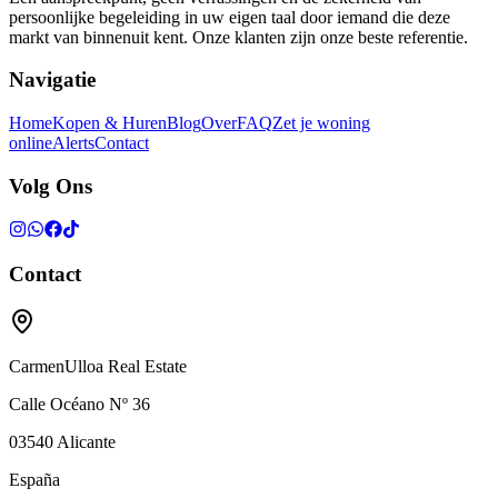
persoonlijke begeleiding in uw eigen taal door iemand die deze
markt van binnenuit kent. Onze klanten zijn onze beste referentie.
Navigatie
Home
Kopen & Huren
Blog
Over
FAQ
Zet je woning
online
Alerts
Contact
Volg Ons
Contact
CarmenUlloa Real Estate
Calle Océano Nº 36
03540
Alicante
España