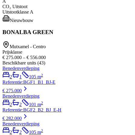
A
CO₂ Uitstoot
Uitstootklasse
A
Nieuwbouw
BONALBA GREEN
Mutxamel - Centro
Prijsklasse
€ 275.000
–
€ 556.000
Beschikbare units
(
43
)
Benedenverdieping
2
2
1
105
m
Referentie
:
BGF1_B1_BJ-E
€ 275.000
Benedenverdieping
2
2
2
101
m
Referentie
:
BGF2_B2_BJ_E-H
€ 282.000
Benedenverdieping
2
2
2
105
m