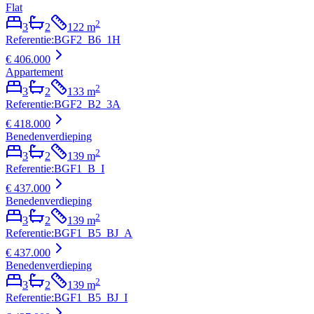
Flat
2
3
2
122
m
Referentie
:
BGF2_B6_1H
€ 406.000
Appartement
2
3
2
133
m
Referentie
:
BGF2_B2_3A
€ 418.000
Benedenverdieping
2
3
2
139
m
Referentie
:
BGF1_B_I
€ 437.000
Benedenverdieping
2
3
2
139
m
Referentie
:
BGF1_B5_BJ_A
€ 437.000
Benedenverdieping
2
3
2
139
m
Referentie
:
BGF1_B5_BJ_I