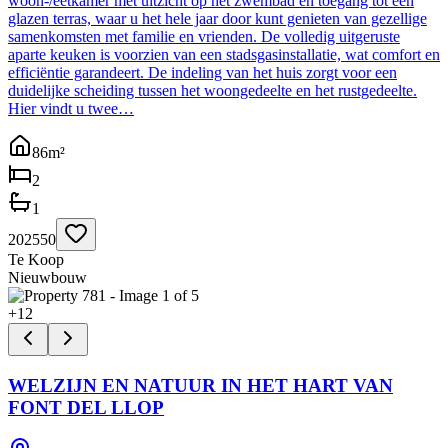
woon-/eetkamer met uitzicht op het zwembad en toegang tot een
glazen terras, waar u het hele jaar door kunt genieten van gezellige
samenkomsten met familie en vrienden. De volledig uitgeruste
aparte keuken is voorzien van een stadsgasinstallatie, wat comfort en
efficiëntie garandeert. De indeling van het huis zorgt voor een
duidelijke scheiding tussen het woongedeelte en het rustgedeelte.
Hier vindt u twee…
86
m²
2
1
202550
Te Koop
Nieuwbouw
+
12
WELZIJN EN NATUUR IN HET HART VAN
FONT DEL LLOP