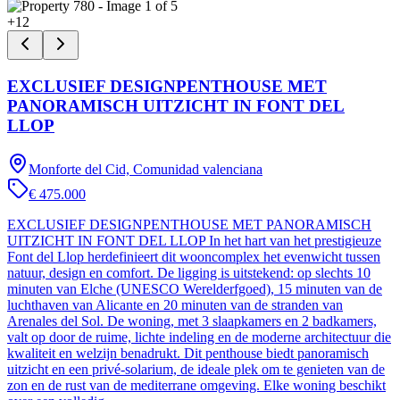
+
12
EXCLUSIEF DESIGNPENTHOUSE MET
PANORAMISCH UITZICHT IN FONT DEL
LLOP
Monforte del Cid, Comunidad valenciana
€ 475.000
EXCLUSIEF DESIGNPENTHOUSE MET PANORAMISCH
UITZICHT IN FONT DEL LLOP In het hart van het prestigieuze
Font del Llop herdefinieert dit wooncomplex het evenwicht tussen
natuur, design en comfort. De ligging is uitstekend: op slechts 10
minuten van Elche (UNESCO Werelderfgoed), 15 minuten van de
luchthaven van Alicante en 20 minuten van de stranden van
Arenales del Sol. De woning, met 3 slaapkamers en 2 badkamers,
valt op door de ruime, lichte indeling en de moderne architectuur die
kwaliteit en welzijn benadrukt. Dit penthouse biedt panoramisch
uitzicht en een privé-solarium, de ideale plek om te genieten van de
zon en de rust van de mediterrane omgeving. Elke woning beschikt