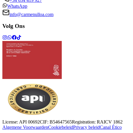
+34 634 419 927
WhatsApp
info@carmenulloa.com
Volg Ons
License:
API 00692
CIF:
B54647565
Registration:
RAICV 1862
Algemene Voorwaarden
Cookiebeleid
Privacy beleid
Canal Ético