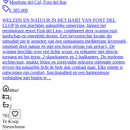
Monforte del Cid, Font del llop
€ 385.000
WELZIJN EN NATUUR IN HET HART VAN FONT DEL
LLOP In een prachtige natuurlijke omgeving, binnen het
prestigieuze resort Font del Llop, combineert deze woning rust,
landschap en eigentijds design. Een bevoorrechte locatie die
uitnodigt om te genieten van een ontspannen mediterrane levensstijl,
omringd door natuur en met een hoog niveau van privacy. De
woning beschikt over een lichte woon- en eetkamer met directe
toegang tot het terras, 2 slaapkamers en 2 badkamers. De moderne
architectuur, strakke lijnen en zorgvuldig gekozen oriëntatie zorgen
ervoor dat natuurlijk licht de hele dag centraal staat. Elke ruimte is
ontworpen om comfort, functionaliteit en een harmonieuze
verbinding met buiten te…
88
m²
2
2
781
Te Koop
Nieuwbouw