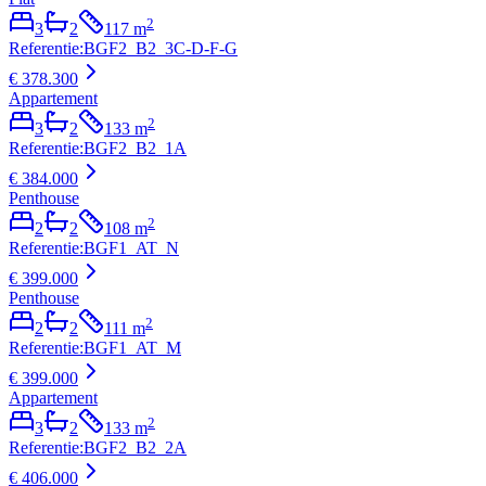
2
3
2
117
m
Referentie
:
BGF2_B2_3C-D-F-G
€ 378.300
Appartement
2
3
2
133
m
Referentie
:
BGF2_B2_1A
€ 384.000
Penthouse
2
2
2
108
m
Referentie
:
BGF1_AT_N
€ 399.000
Penthouse
2
2
2
111
m
Referentie
:
BGF1_AT_M
€ 399.000
Appartement
2
3
2
133
m
Referentie
:
BGF2_B2_2A
€ 406.000