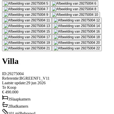
Villa
ID
:
29275004
Referentie
:
BGREENF1_V11
Laatste update
:
29 jun 2026
Te Koop
€ 490.000
3
Slaapkamers
2
Badkamers
101
m²
Bebouwd