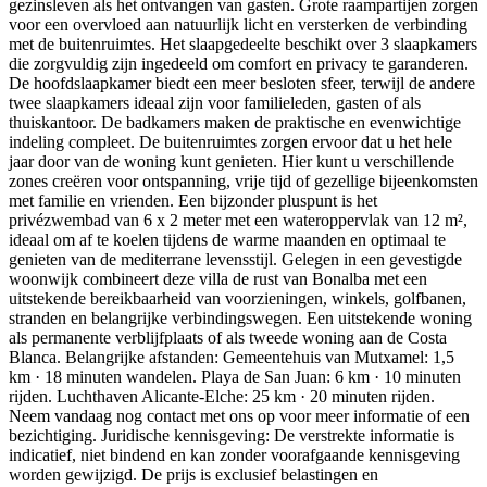
gezinsleven als het ontvangen van gasten. Grote raampartijen zorgen
voor een overvloed aan natuurlijk licht en versterken de verbinding
met de buitenruimtes. Het slaapgedeelte beschikt over 3 slaapkamers
die zorgvuldig zijn ingedeeld om comfort en privacy te garanderen.
De hoofdslaapkamer biedt een meer besloten sfeer, terwijl de andere
twee slaapkamers ideaal zijn voor familieleden, gasten of als
thuiskantoor. De badkamers maken de praktische en evenwichtige
indeling compleet. De buitenruimtes zorgen ervoor dat u het hele
jaar door van de woning kunt genieten. Hier kunt u verschillende
zones creëren voor ontspanning, vrije tijd of gezellige bijeenkomsten
met familie en vrienden. Een bijzonder pluspunt is het
privézwembad van 6 x 2 meter met een wateroppervlak van 12 m²,
ideaal om af te koelen tijdens de warme maanden en optimaal te
genieten van de mediterrane levensstijl. Gelegen in een gevestigde
woonwijk combineert deze villa de rust van Bonalba met een
uitstekende bereikbaarheid van voorzieningen, winkels, golfbanen,
stranden en belangrijke verbindingswegen. Een uitstekende woning
als permanente verblijfplaats of als tweede woning aan de Costa
Blanca. Belangrijke afstanden: Gemeentehuis van Mutxamel: 1,5
km · 18 minuten wandelen. Playa de San Juan: 6 km · 10 minuten
rijden. Luchthaven Alicante-Elche: 25 km · 20 minuten rijden.
Neem vandaag nog contact met ons op voor meer informatie of een
bezichtiging. Juridische kennisgeving: De verstrekte informatie is
indicatief, niet bindend en kan zonder voorafgaande kennisgeving
worden gewijzigd. De prijs is exclusief belastingen en