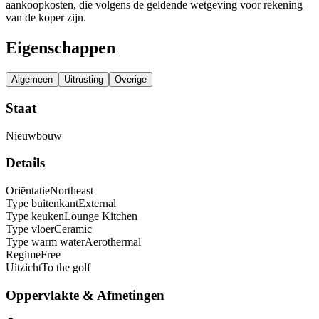
aankoopkosten, die volgens de geldende wetgeving voor rekening
van de koper zijn.
Eigenschappen
Algemeen
Uitrusting
Overige
Staat
Nieuwbouw
Details
Oriëntatie
Northeast
Type buitenkant
External
Type keuken
Lounge Kitchen
Type vloer
Ceramic
Type warm water
Aerothermal
Regime
Free
Uitzicht
To the golf
Oppervlakte & Afmetingen