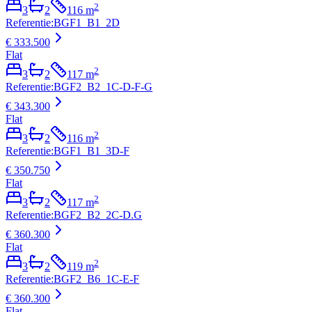
2
3
2
116
m
Referentie
:
BGF1_B1_2D
€ 333.500
Flat
2
3
2
117
m
Referentie
:
BGF2_B2_1C-D-F-G
€ 343.300
Flat
2
3
2
116
m
Referentie
:
BGF1_B1_3D-F
€ 350.750
Flat
2
3
2
117
m
Referentie
:
BGF2_B2_2C-D.G
€ 360.300
Flat
2
3
2
119
m
Referentie
:
BGF2_B6_1C-E-F
€ 360.300
Flat