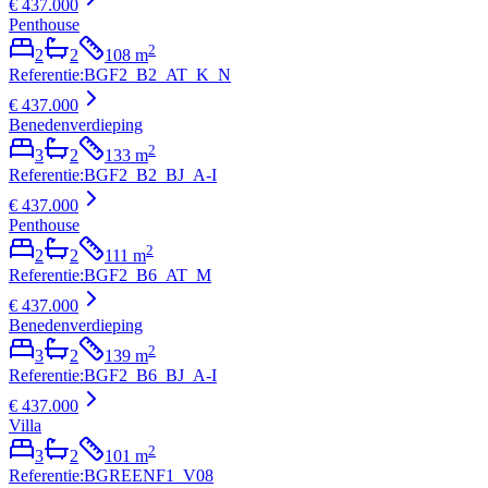
€ 437.000
Penthouse
2
2
2
108
m
Referentie
:
BGF2_B2_AT_K_N
€ 437.000
Benedenverdieping
2
3
2
133
m
Referentie
:
BGF2_B2_BJ_A-I
€ 437.000
Penthouse
2
2
2
111
m
Referentie
:
BGF2_B6_AT_M
€ 437.000
Benedenverdieping
2
3
2
139
m
Referentie
:
BGF2_B6_BJ_A-I
€ 437.000
Villa
2
3
2
101
m
Referentie
:
BGREENF1_V08