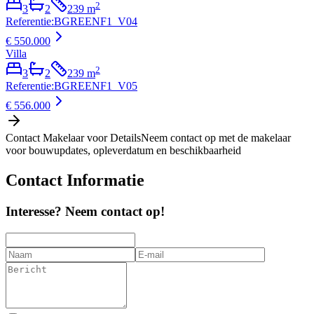
2
3
2
239
m
Referentie
:
BGREENF1_V04
€ 550.000
Villa
2
3
2
239
m
Referentie
:
BGREENF1_V05
€ 556.000
Contact Makelaar voor Details
Neem contact op met de makelaar
voor bouwupdates, opleverdatum en beschikbaarheid
Contact Informatie
Interesse? Neem contact op!