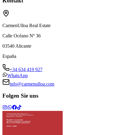
Kontakt
CarmenUlloa Real Estate
Calle Océano Nº 36
03540
Alicante
España
+34 634 419 927
WhatsApp
info@carmenulloa.com
Folgen Sie uns