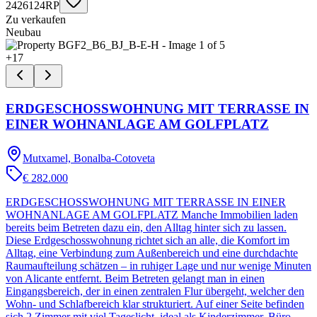
2426124RP
Zu verkaufen
Neubau
+
17
ERDGESCHOSSWOHNUNG MIT TERRASSE IN
EINER WOHNANLAGE AM GOLFPLATZ
Mutxamel, Bonalba-Cotoveta
€ 282.000
ERDGESCHOSSWOHNUNG MIT TERRASSE IN EINER
WOHNANLAGE AM GOLFPLATZ Manche Immobilien laden
bereits beim Betreten dazu ein, den Alltag hinter sich zu lassen.
Diese Erdgeschosswohnung richtet sich an alle, die Komfort im
Alltag, eine Verbindung zum Außenbereich und eine durchdachte
Raumaufteilung schätzen – in ruhiger Lage und nur wenige Minuten
von Alicante entfernt. Beim Betreten gelangt man in einen
Eingangsbereich, der in einen zentralen Flur übergeht, welcher den
Wohn- und Schlafbereich klar strukturiert. Auf einer Seite befinden
sich 2 Zimmer mit viel Tageslicht, ideal als Kinderzimmer, Büro