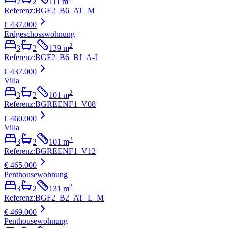
2
2
111
m
Referenz
:
BGF2_B6_AT_M
€ 437.000
Erdgeschosswohnung
2
3
2
139
m
Referenz
:
BGF2_B6_BJ_A-I
€ 437.000
Villa
2
3
2
101
m
Referenz
:
BGREENF1_V08
€ 460.000
Villa
2
3
2
101
m
Referenz
:
BGREENF1_V12
€ 465.000
Penthousewohnung
2
3
2
131
m
Referenz
:
BGF2_B2_AT_L_M
€ 469.000
Penthousewohnung