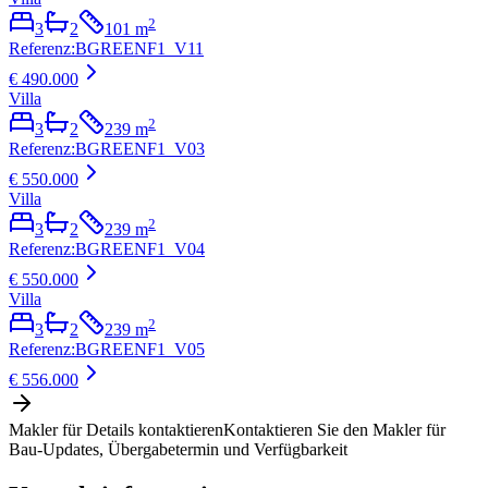
2
3
2
101
m
Referenz
:
BGREENF1_V11
€ 490.000
Villa
2
3
2
239
m
Referenz
:
BGREENF1_V03
€ 550.000
Villa
2
3
2
239
m
Referenz
:
BGREENF1_V04
€ 550.000
Villa
2
3
2
239
m
Referenz
:
BGREENF1_V05
€ 556.000
Makler für Details kontaktieren
Kontaktieren Sie den Makler für
Bau-Updates, Übergabetermin und Verfügbarkeit