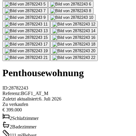
Penthousewohnung
ID
:
28782243
Referenz
:
BGF1_AT_M
Zuletzt aktualisiert
:
6. Juli 2026
Zu verkaufen
€ 399.000
2
Schlafzimmer
2
Badezimmer
111
m²
Bebaut