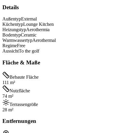
Details
Außentyp
External
Küchentyp
Lounge Kitchen
Heizungstyp
Aerothermia
Bodentyp
Ceramic
Warmwassertyp
Aerothermal
Regime
Free
Aussicht
To the golf
Fläche & Maße
Bebaute Fläche
111 m²
Nutzfläche
74 m²
Terrassengröße
28 m²
Entfernungen