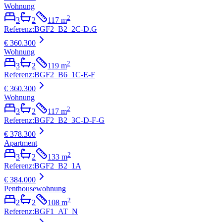
Wohnung
2
3
2
117
m
Referenz
:
BGF2_B2_2C-D.G
€ 360.300
Wohnung
2
3
2
119
m
Referenz
:
BGF2_B6_1C-E-F
€ 360.300
Wohnung
2
3
2
117
m
Referenz
:
BGF2_B2_3C-D-F-G
€ 378.300
Apartment
2
3
2
133
m
Referenz
:
BGF2_B2_1A
€ 384.000
Penthousewohnung
2
2
2
108
m
Referenz
:
BGF1_AT_N