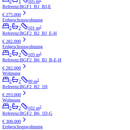
2
1
105
m
Referenz
:
BGF1_B1_BJ-E
€ 275.000
Erdgeschosswohnung
2
2
2
101
m
Referenz
:
BGF2_B2_BJ_E-H
€ 282.000
Erdgeschosswohnung
2
2
2
105
m
Referenz
:
BGF2_B6_BJ_B-E-H
€ 282.000
Wohnung
2
2
2
99
m
Referenz
:
BGF2_B2_1H
€ 293.000
Wohnung
2
2
2
102
m
Referenz
:
BGF2_B6_1D-G
€ 308.000
Erdgeschosswohnung