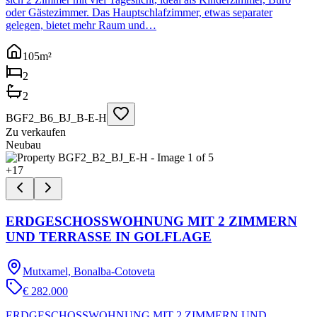
oder Gästezimmer. Das Hauptschlafzimmer, etwas separater
gelegen, bietet mehr Raum und…
105
m²
2
2
BGF2_B6_BJ_B-E-H
Zu verkaufen
Neubau
+
17
ERDGESCHOSSWOHNUNG MIT 2 ZIMMERN
UND TERRASSE IN GOLFLAGE
Mutxamel, Bonalba-Cotoveta
€ 282.000
ERDGESCHOSSWOHNUNG MIT 2 ZIMMERN UND