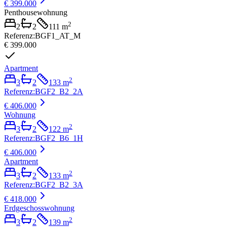
€ 399.000
Penthousewohnung
2
2
2
111
m
Referenz
:
BGF1_AT_M
€ 399.000
Apartment
2
3
2
133
m
Referenz
:
BGF2_B2_2A
€ 406.000
Wohnung
2
3
2
122
m
Referenz
:
BGF2_B6_1H
€ 406.000
Apartment
2
3
2
133
m
Referenz
:
BGF2_B2_3A
€ 418.000
Erdgeschosswohnung
2
3
2
139
m