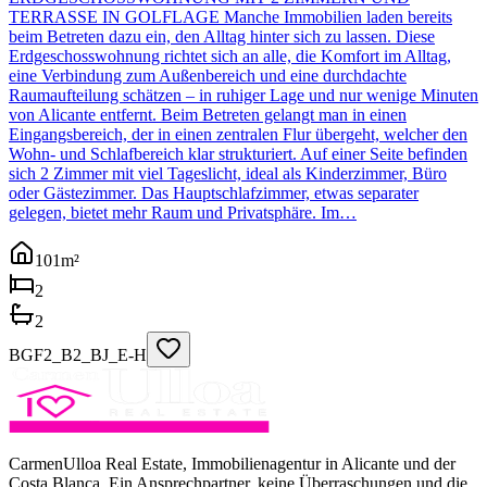
TERRASSE IN GOLFLAGE Manche Immobilien laden bereits
beim Betreten dazu ein, den Alltag hinter sich zu lassen. Diese
Erdgeschosswohnung richtet sich an alle, die Komfort im Alltag,
eine Verbindung zum Außenbereich und eine durchdachte
Raumaufteilung schätzen – in ruhiger Lage und nur wenige Minuten
von Alicante entfernt. Beim Betreten gelangt man in einen
Eingangsbereich, der in einen zentralen Flur übergeht, welcher den
Wohn- und Schlafbereich klar strukturiert. Auf einer Seite befinden
sich 2 Zimmer mit viel Tageslicht, ideal als Kinderzimmer, Büro
oder Gästezimmer. Das Hauptschlafzimmer, etwas separater
gelegen, bietet mehr Raum und Privatsphäre. Im…
101
m²
2
2
BGF2_B2_BJ_E-H
CarmenUlloa Real Estate, Immobilienagentur in Alicante und der
Costa Blanca. Ein Ansprechpartner, keine Überraschungen und die