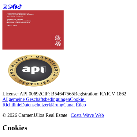
License:
API 00692
CIF:
B54647565
Registration:
RAICV 1862
Allgemeine Geschäftsbedingungen
Cookie-
Richtlinie
Datenschutzerklärung
Canal Ético
©
2026
CarmenUlloa Real Estate
|
Costa Wave Web
Cookies