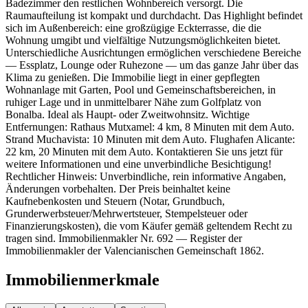
Badezimmer den restlichen Wohnbereich versorgt. Die
Raumaufteilung ist kompakt und durchdacht. Das Highlight befindet
sich im Außenbereich: eine großzügige Eckterrasse, die die
Wohnung umgibt und vielfältige Nutzungsmöglichkeiten bietet.
Unterschiedliche Ausrichtungen ermöglichen verschiedene Bereiche
— Essplatz, Lounge oder Ruhezone — um das ganze Jahr über das
Klima zu genießen. Die Immobilie liegt in einer gepflegten
Wohnanlage mit Garten, Pool und Gemeinschaftsbereichen, in
ruhiger Lage und in unmittelbarer Nähe zum Golfplatz von
Bonalba. Ideal als Haupt- oder Zweitwohnsitz. Wichtige
Entfernungen: Rathaus Mutxamel: 4 km, 8 Minuten mit dem Auto.
Strand Muchavista: 10 Minuten mit dem Auto. Flughafen Alicante:
22 km, 20 Minuten mit dem Auto. Kontaktieren Sie uns jetzt für
weitere Informationen und eine unverbindliche Besichtigung!
Rechtlicher Hinweis: Unverbindliche, rein informative Angaben,
Änderungen vorbehalten. Der Preis beinhaltet keine
Kaufnebenkosten und Steuern (Notar, Grundbuch,
Grunderwerbsteuer/Mehrwertsteuer, Stempelsteuer oder
Finanzierungskosten), die vom Käufer gemäß geltendem Recht zu
tragen sind. Immobilienmakler Nr. 692 — Register der
Immobilienmakler der Valencianischen Gemeinschaft 1862.
Immobilienmerkmale