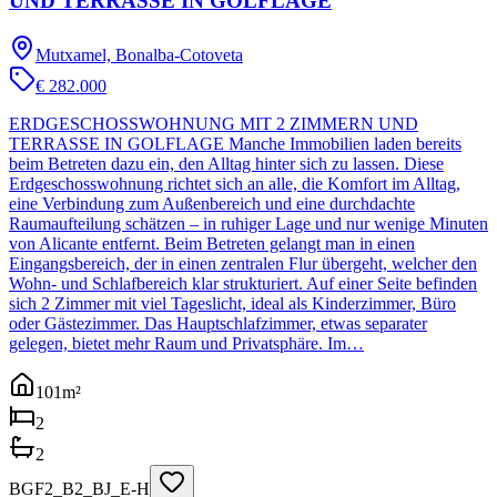
UND TERRASSE IN GOLFLAGE
Mutxamel, Bonalba-Cotoveta
€ 282.000
ERDGESCHOSSWOHNUNG MIT 2 ZIMMERN UND
TERRASSE IN GOLFLAGE Manche Immobilien laden bereits
beim Betreten dazu ein, den Alltag hinter sich zu lassen. Diese
Erdgeschosswohnung richtet sich an alle, die Komfort im Alltag,
eine Verbindung zum Außenbereich und eine durchdachte
Raumaufteilung schätzen – in ruhiger Lage und nur wenige Minuten
von Alicante entfernt. Beim Betreten gelangt man in einen
Eingangsbereich, der in einen zentralen Flur übergeht, welcher den
Wohn- und Schlafbereich klar strukturiert. Auf einer Seite befinden
sich 2 Zimmer mit viel Tageslicht, ideal als Kinderzimmer, Büro
oder Gästezimmer. Das Hauptschlafzimmer, etwas separater
gelegen, bietet mehr Raum und Privatsphäre. Im…
101
m²
2
2
BGF2_B2_BJ_E-H