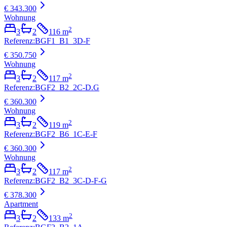
€ 343.300
Wohnung
2
3
2
116
m
Referenz
:
BGF1_B1_3D-F
€ 350.750
Wohnung
2
3
2
117
m
Referenz
:
BGF2_B2_2C-D.G
€ 360.300
Wohnung
2
3
2
119
m
Referenz
:
BGF2_B6_1C-E-F
€ 360.300
Wohnung
2
3
2
117
m
Referenz
:
BGF2_B2_3C-D-F-G
€ 378.300
Apartment
2
3
2
133
m