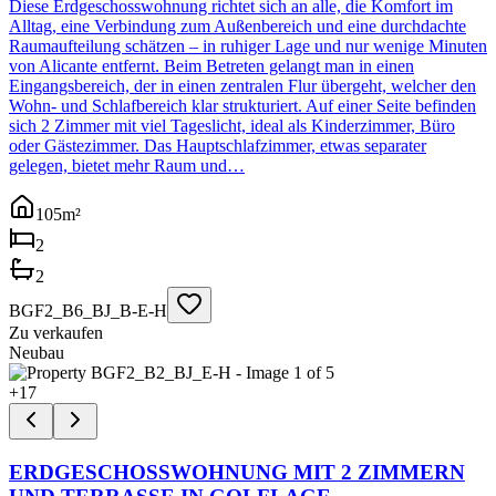
Diese Erdgeschosswohnung richtet sich an alle, die Komfort im
Alltag, eine Verbindung zum Außenbereich und eine durchdachte
Raumaufteilung schätzen – in ruhiger Lage und nur wenige Minuten
von Alicante entfernt. Beim Betreten gelangt man in einen
Eingangsbereich, der in einen zentralen Flur übergeht, welcher den
Wohn- und Schlafbereich klar strukturiert. Auf einer Seite befinden
sich 2 Zimmer mit viel Tageslicht, ideal als Kinderzimmer, Büro
oder Gästezimmer. Das Hauptschlafzimmer, etwas separater
gelegen, bietet mehr Raum und…
105
m²
2
2
BGF2_B6_BJ_B-E-H
Zu verkaufen
Neubau
+
17
ERDGESCHOSSWOHNUNG MIT 2 ZIMMERN