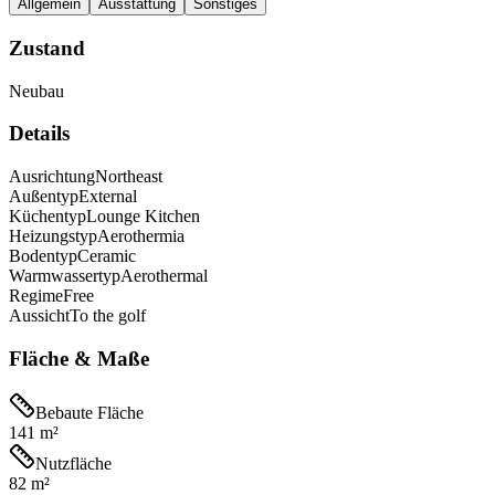
Allgemein
Ausstattung
Sonstiges
Zustand
Neubau
Details
Ausrichtung
Northeast
Außentyp
External
Küchentyp
Lounge Kitchen
Heizungstyp
Aerothermia
Bodentyp
Ceramic
Warmwassertyp
Aerothermal
Regime
Free
Aussicht
To the golf
Fläche & Maße
Bebaute Fläche
141 m²
Nutzfläche
82 m²