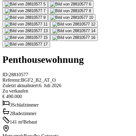
Penthousewohnung
ID
:
28810577
Referenz
:
BGF2_B2_AT_O
Zuletzt aktualisiert
:
6. Juli 2026
Zu verkaufen
€ 490.000
3
Schlafzimmer
2
Badezimmer
141
m²
Bebaut
Mutxamel
•
Bonalba-Cotoveta