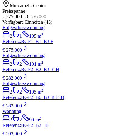
Mutxamel - Centro
Preisspanne
€ 275.000
–
€ 556.000
Verfügbare Einheiten
(
43
)
Erdgeschosswohnung
2
2
1
105
m
Referenz
:
BGF1_B1_BJ-E
€ 275.000
Erdgeschosswohnung
2
2
2
101
m
Referenz
:
BGF2_B2_BJ_E-H
€ 282.000
Erdgeschosswohnung
2
2
2
105
m
Referenz
:
BGF2_B6_BJ_B-E-H
€ 282.000
Wohnung
2
2
2
99
m
Referenz
:
BGF2_B2_1H
€ 293.000