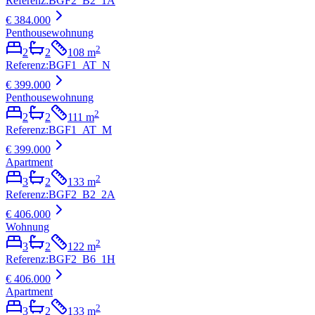
Referenz
:
BGF2_B2_1A
€ 384.000
Penthousewohnung
2
2
2
108
m
Referenz
:
BGF1_AT_N
€ 399.000
Penthousewohnung
2
2
2
111
m
Referenz
:
BGF1_AT_M
€ 399.000
Apartment
2
3
2
133
m
Referenz
:
BGF2_B2_2A
€ 406.000
Wohnung
2
3
2
122
m
Referenz
:
BGF2_B6_1H
€ 406.000
Apartment
2
3
2
133
m