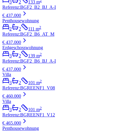
2
3
2
133
m
Referenz
:
BGF2_B2_BJ_A-I
€ 437.000
Penthousewohnung
2
2
2
111
m
Referenz
:
BGF2_B6_AT_M
€ 437.000
Erdgeschosswohnung
2
3
2
139
m
Referenz
:
BGF2_B6_BJ_A-I
€ 437.000
Villa
2
3
2
101
m
Referenz
:
BGREENF1_V08
€ 460.000
Villa
2
3
2
101
m
Referenz
:
BGREENF1_V12
€ 465.000
Penthousewohnung