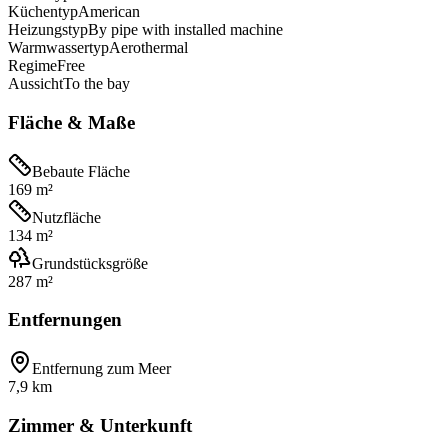
Küchentyp
American
Heizungstyp
By pipe with installed machine
Warmwassertyp
Aerothermal
Regime
Free
Aussicht
To the bay
Fläche & Maße
Bebaute Fläche
169 m²
Nutzfläche
134 m²
Grundstücksgröße
287 m²
Entfernungen
Entfernung zum Meer
7,9 km
Zimmer & Unterkunft