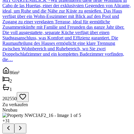
MIT GARTENBLICK ~Wir präsentieren diese helle Wohnung in
Cabo de las Huertas, einer der exklusivsten Gegenden von Alicante,
ideal, um Ruhe und die Nähe zur Küste zu genießen. Das Haus
verfügt über ein Wohn-Esszimmer mit Blick auf den Pool und
Zugang zu einer verglasten Terrasse, ideal für gemütliche
Zusammenkünfte mit Familie und Freunden das ganze Jahr über.
Die voll ausgestattete, separate Küche verfügt über einen
Stadtgasanschluss, was Komfort und Effizienz garantiert. Die
Raumaufteilung des Hauses ermöglicht eine klare Trennung
zwischen Wohnbereich und Ruhebereich, wo Sie zwei
Doppelschlafzimmer und ein komplettes Badezimmer vorfinden,
die…
86
m²
2
1
202550
Zu verkaufen
Neubau
+
31