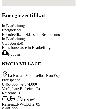
Energiezertifikat
In Bearbeitung
Energielabel
Energieeffizienzklasse
In Bearbeitung
In Bearbeitung
CO₂-Ausstoß
Emissionsklasse
In Bearbeitung
Neubau
NWCIA VILLAGE
La Nucía - Montebello - Nou Espai
Preisspanne
€ 465.000
–
€ 574.000
Verfügbare Einheiten
(
8
)
Reihenhaus
2
4
3
169
m
Referenz
:
NWCIAF2_05
€ 465.000