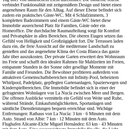
verbindet Funktionalität mit zeitgemäßem Design und bietet einen
angenehmen Raum für den Alltag. Auf dieser Ebene befindet sich
zudem ein praktisches Gäste-WC. Mit 4 Schlafzimmern, 3
kompletten Badezimmern und einem Gäste-WC bietet diese
Immobilie ausreichend Platz für Familien, Gäste oder ein
Homeoffice. Die durchdachte Raumaufteilung sorgt für Komfort
und Privatsphäre in allen Bereichen. Die oberen Etagen setzen das
Gefühl von Helligkeit und Großzügigkeit fort. Die Terrassen laden
dazu ein, die freie Aussicht auf die mediterrane Landschaft zu
genießen und das angenehme Klima der Costa Blanca das ganze
Jahr über auszukosten. Der private Garten erweitert den Wohnraum
ins Freie und schafft den idealen Rahmen für Mahlzeiten im Freien,
entspannte Stunden in der Sonne oder gesellige Momente mit
Familie und Freunden. Die Bewohner profitieren außerdem von
attraktiven Gemeinschaftsbereichen mit Infinity-Pool, beheiztem
Whirlpool, Padelplatz, gepflegten Gartenanlagen, Spazierwegen und
Kinderspielbereichen. Die Immobilie befindet sich in einer der
gefragtesten Wohnlagen von La Nucía zwischen Meer und Bergen.
Die offenen Ausblicke vermitteln ein Gefühl von Weite und Ruhe,
während Strände, Einkaufsmöglichkeiten, Sportanlagen und
sämtliche Dienstleistungen bequem erreichbar sind. Wichtige
Entfernungen: Rathaus von La Nucía: 3 km · 6 Minuten mit dem
Auto. Strand von Albir: 7 km · 12 Minuten mit dem Auto.
Flughafen Alicante-Elche Miguel Hernández: 63 km · 43 Minuten