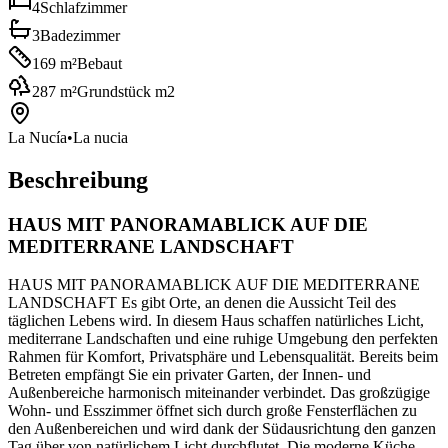
4
Schlafzimmer
3
Badezimmer
169
m²
Bebaut
287
m²
Grundstück m2
La Nucía
•
La nucia
Beschreibung
HAUS MIT PANORAMABLICK AUF DIE
MEDITERRANE LANDSCHAFT
HAUS MIT PANORAMABLICK AUF DIE MEDITERRANE
LANDSCHAFT Es gibt Orte, an denen die Aussicht Teil des
täglichen Lebens wird. In diesem Haus schaffen natürliches Licht,
mediterrane Landschaften und eine ruhige Umgebung den perfekten
Rahmen für Komfort, Privatsphäre und Lebensqualität. Bereits beim
Betreten empfängt Sie ein privater Garten, der Innen- und
Außenbereiche harmonisch miteinander verbindet. Das großzügige
Wohn- und Esszimmer öffnet sich durch große Fensterflächen zu
den Außenbereichen und wird dank der Südausrichtung den ganzen
Tag über von natürlichem Licht durchflutet. Die moderne Küche