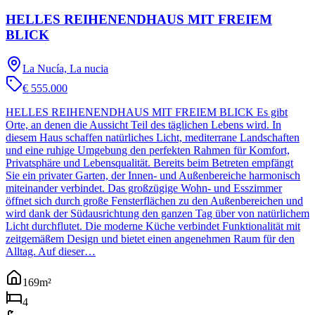
HELLES REIHENENDHAUS MIT FREIEM
BLICK
La Nucía, La nucia
€ 555.000
HELLES REIHENENDHAUS MIT FREIEM BLICK Es gibt
Orte, an denen die Aussicht Teil des täglichen Lebens wird. In
diesem Haus schaffen natürliches Licht, mediterrane Landschaften
und eine ruhige Umgebung den perfekten Rahmen für Komfort,
Privatsphäre und Lebensqualität. Bereits beim Betreten empfängt
Sie ein privater Garten, der Innen- und Außenbereiche harmonisch
miteinander verbindet. Das großzügige Wohn- und Esszimmer
öffnet sich durch große Fensterflächen zu den Außenbereichen und
wird dank der Südausrichtung den ganzen Tag über von natürlichem
Licht durchflutet. Die moderne Küche verbindet Funktionalität mit
zeitgemäßem Design und bietet einen angenehmen Raum für den
Alltag. Auf dieser…
169
m²
4