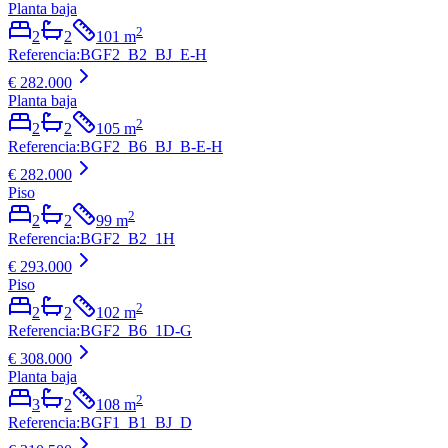
Planta baja
2
2
2
101
m
Referencia
:
BGF2_B2_BJ_E-H
€ 282.000
Planta baja
2
2
2
105
m
Referencia
:
BGF2_B6_BJ_B-E-H
€ 282.000
Piso
2
2
2
99
m
Referencia
:
BGF2_B2_1H
€ 293.000
Piso
2
2
2
102
m
Referencia
:
BGF2_B6_1D-G
€ 308.000
Planta baja
2
3
2
108
m
Referencia
:
BGF1_B1_BJ_D