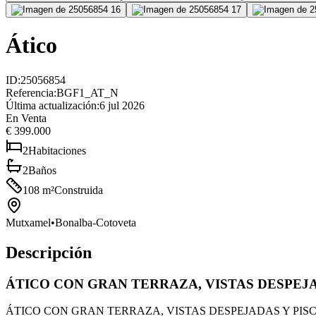
Ático
ID
:
25056854
Referencia
:
BGF1_AT_N
Última actualización
:
6 jul 2026
En Venta
€ 399.000
2
Habitaciones
2
Baños
108
m²
Construida
Mutxamel
•
Bonalba-Cotoveta
Descripción
ÁTICO CON GRAN TERRAZA, VISTAS DESPEJ
ÁTICO CON GRAN TERRAZA, VISTAS DESPEJADAS Y PISCINA EN MUT