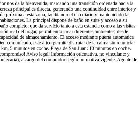
idor nos da la bienvenida, marcando una transición ordenada hacia la
terraza principal es directa, generando una continuidad entre interior y
itúa próxima a esta zona, facilitando el uso diario y manteniendo la
habitaciones. La principal dispone de baño en suite y acceso a su
baño completo, que da servicio tanto a esta estancia como a las visitas.
nsión real del hogar, permitiendo crear diferentes ambientes, desde
 capacidad de almacenamiento. El acceso mediante puerta automática
ien comunicado, este ático permite disfrutar de la calma sin renunciar
 2 km, 5 minutos en coche. Playa de San Juan: 10 minutos en coche.
compromiso! Aviso legal: Información orientativa, no vinculante y
hipotecaria), a cargo del comprador según normativa vigente. Agente de