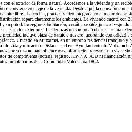
nda con el exterior de forma natural. Accedemos a la vivienda y un recib
ón se convierte en el eje de la vivienda. Desde aquí, la conexión con la 
l aire libre.. La cocina, práctica y bien integrada en el recorrido, se s
istribución separa claramente los ambientes. La vivienda cuenta con 2 
d y amplitud. La segunda habitación, versátil, se sitúa junto al segundo 
: sus espacios exteriores. Las terrazas no son un añadido, sino una exte
 propiedad incluye plaza de garaje y trastero, aportando comodidad y
 práctico. Ubicado en Mutxamel, en un entorno residencial tranquilo y b
idad de vida y ubicación. Distancias clave: Ayuntamiento de Mutxamel:
os ahora mismo para obtener más información y reservar tu visita sin 
estos de compraventa (notaría, registro, ITP/IVA, AJD ni financiación 
entes Inmobiliarios de la Comunidad Valenciana 1862.