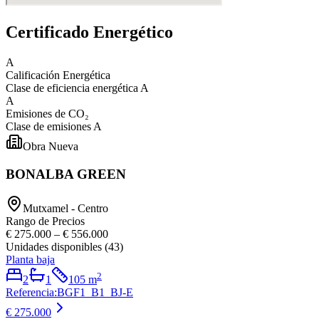
Certificado Energético
A
Calificación Energética
Clase de eficiencia energética
A
A
Emisiones de CO₂
Clase de emisiones
A
Obra Nueva
BONALBA GREEN
Mutxamel - Centro
Rango de Precios
€ 275.000
–
€ 556.000
Unidades disponibles
(
43
)
Planta baja
2
2
1
105
m
Referencia
:
BGF1_B1_BJ-E
€ 275.000