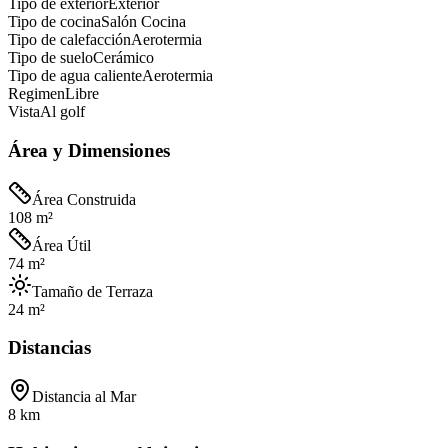
Tipo de exterior
Exterior
Tipo de cocina
Salón Cocina
Tipo de calefacción
Aerotermia
Tipo de suelo
Cerámico
Tipo de agua caliente
Aerotermia
Regimen
Libre
Vista
Al golf
Área y Dimensiones
Área Construida
108 m²
Área Útil
74 m²
Tamaño de Terraza
24 m²
Distancias
Distancia al Mar
8 km