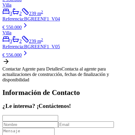
Villa
2
3
2
239
m
Referencia
:
BGREENF1_V04
€ 550.000
Villa
2
3
2
239
m
Referencia
:
BGREENF1_V05
€ 556.000
Contactar Agente para Detalles
Contacta al agente para
actualizaciones de construcción, fechas de finalización y
disponibilidad
Información de Contacto
¿Le interesa? ¡Contáctenos!