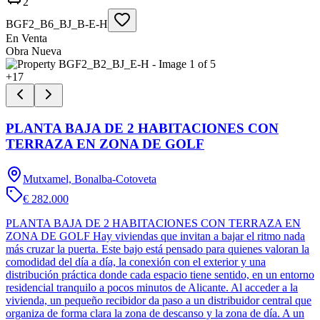
2
BGF2_B6_BJ_B-E-H
En Venta
Obra Nueva
+
17
PLANTA BAJA DE 2 HABITACIONES CON
TERRAZA EN ZONA DE GOLF
Mutxamel, Bonalba-Cotoveta
€ 282.000
PLANTA BAJA DE 2 HABITACIONES CON TERRAZA EN
ZONA DE GOLF Hay viviendas que invitan a bajar el ritmo nada
más cruzar la puerta. Este bajo está pensado para quienes valoran la
comodidad del día a día, la conexión con el exterior y una
distribución práctica donde cada espacio tiene sentido, en un entorno
residencial tranquilo a pocos minutos de Alicante. Al acceder a la
vivienda, un pequeño recibidor da paso a un distribuidor central que
organiza de forma clara la zona de descanso y la zona de día. A un