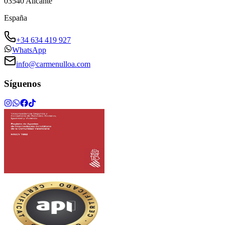
03540
Alicante
España
+34 634 419 927
WhatsApp
info@carmenulloa.com
Síguenos