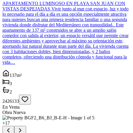
APARTAMENTO LUMINOSO EN PLAYA SAN JUAN CON
VISTAS DESPEJADAS Vivir junto al mar con espacio, luz y todo
lo necesario para el día a día es una opción especialmente atractiva
para quienes buscan una primera residencia familiar o una segunda
vivienda donde disfrutar del Mediterráneo con tranquilidad.. Este
apartamento de 137 m² construidos se abre a un amplio salón
comedor con salida al exterior, un espacio versátil que permite crear
diferentes ambientes y aprovechar al máximo su orientación este,
aportando luz natural durante gran parte del día. La vivienda cuenta
con 3 habitaciones dobles, bien dimensionadas, y 2 baños
completos, ofreciendo una distribución cómoda y funcional para la
vida…
137
m²
3
2
2426133
En Venta
Obra Nueva
+
17