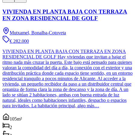
VIVIENDA EN PLANTA BAJA CON TERRAZA
EN ZONA RESIDENCIAL DE GOLF
Mutxamel, Bonalba-Cotoveta
€ 282.000
VIVIENDA EN PLANTA BAJA CON TERRAZA EN ZONA
RESIDENCIAL DE GOLF Hay viviendas que invitan a bajar el
ritmo nada más cruzar la puerta. Este bajo está pensado para quienes
valoran la comodidad del día a día, la conexión con el exterior y una
distribución práctica donde cada espacio tiene sentido, en un entorno
residencial tranquilo a pocos minutos de Alicante. Al acceder a la
vivienda, un pequeño recibidor da paso a un distribuidor central que
organiza de forma clara la zona de descanso y la zona de día. A un
lado se sitúan 2 habitaciones, ambas con buena entrada de luz
natural, ideales como habitaciones infantiles, despacho o espacios
para invitados. La habitación principal, algo más…
105
m²
2