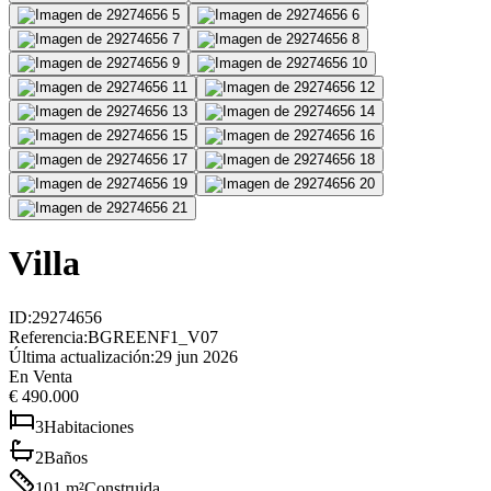
Villa
ID
:
29274656
Referencia
:
BGREENF1_V07
Última actualización
:
29 jun 2026
En Venta
€ 490.000
3
Habitaciones
2
Baños
101
m²
Construida