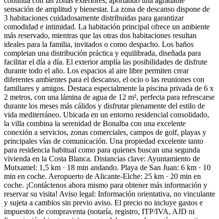
continua con las zonas exteriores, aportando una agradable
sensación de amplitud y bienestar. La zona de descanso dispone de
3 habitaciones cuidadosamente distribuidas para garantizar
comodidad e intimidad. La habitación principal ofrece un ambiente
más reservado, mientras que las otras dos habitaciones resultan
ideales para la familia, invitados o como despacho. Los baños
completan una distribución práctica y equilibrada, diseñada para
facilitar el día a día. El exterior amplía las posibilidades de disfrute
durante todo el año. Los espacios al aire libre permiten crear
diferentes ambientes para el descanso, el ocio o las reuniones con
familiares y amigos. Destaca especialmente la piscina privada de 6 x
2 metros, con una lámina de agua de 12 m², perfecta para refrescarse
durante los meses más cálidos y disfrutar plenamente del estilo de
vida mediterráneo. Ubicada en un entorno residencial consolidado,
la villa combina la serenidad de Bonalba con una excelente
conexión a servicios, zonas comerciales, campos de golf, playas y
principales vías de comunicación. Una propiedad excelente tanto
para residencia habitual como para quienes buscan una segunda
vivienda en la Costa Blanca. Distancias clave: Ayuntamiento de
Mutxamel: 1,5 km · 18 min andando. Playa de San Juan: 6 km · 10
min en coche. Aeropuerto de Alicante-Elche: 25 km · 20 min en
coche. ¡Contáctenos ahora mismo para obtener más información y
reservar su visita! Aviso legal: Información orientativa, no vinculante
y sujeta a cambios sin previo aviso. El precio no incluye gastos e
impuestos de compraventa (notaría, registro, ITP/IVA, AJD ni