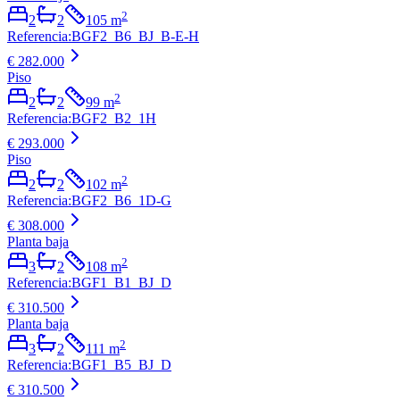
2
2
2
105
m
Referencia
:
BGF2_B6_BJ_B-E-H
€ 282.000
Piso
2
2
2
99
m
Referencia
:
BGF2_B2_1H
€ 293.000
Piso
2
2
2
102
m
Referencia
:
BGF2_B6_1D-G
€ 308.000
Planta baja
2
3
2
108
m
Referencia
:
BGF1_B1_BJ_D
€ 310.500
Planta baja
2
3
2
111
m
Referencia
:
BGF1_B5_BJ_D
€ 310.500