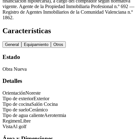
financiación hipotecaria), a cargo del comprador según normativa
vigente. Agente de la Propiedad Inmobiliaria Profesional n.º 692 —
Registro de Agentes Inmobiliarios de la Comunidad Valenciana n.º
1862.
Características
General
Equipamiento
Otros
Estado
Obra Nueva
Detalles
Orientación
Noreste
Tipo de exterior
Exterior
Tipo de cocina
Salón Cocina
Tipo de suelo
Cerámico
Tipo de agua caliente
Aerotermia
Regimen
Libre
Vista
Al golf
Área y Dimensiones