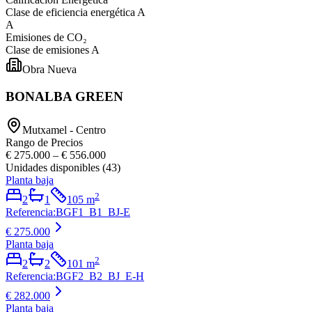
Clase de eficiencia energética
A
A
Emisiones de CO₂
Clase de emisiones
A
Obra Nueva
BONALBA GREEN
Mutxamel - Centro
Rango de Precios
€ 275.000
–
€ 556.000
Unidades disponibles
(
43
)
Planta baja
2
2
1
105
m
Referencia
:
BGF1_B1_BJ-E
€ 275.000
Planta baja
2
2
2
101
m
Referencia
:
BGF2_B2_BJ_E-H
€ 282.000
Planta baja