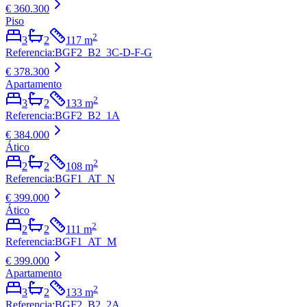
€ 360.300
Piso
2
3
2
117
m
Referencia
:
BGF2_B2_3C-D-F-G
€ 378.300
Apartamento
2
3
2
133
m
Referencia
:
BGF2_B2_1A
€ 384.000
Ático
2
2
2
108
m
Referencia
:
BGF1_AT_N
€ 399.000
Ático
2
2
2
111
m
Referencia
:
BGF1_AT_M
€ 399.000
Apartamento
2
3
2
133
m
Referencia
:
BGF2_B2_2A