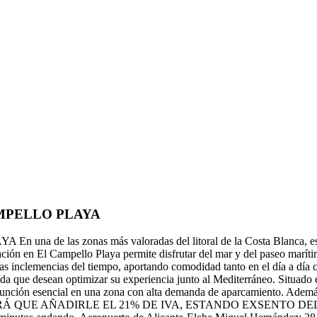
MPELLO PLAYA
s zonas más valoradas del litoral de la Costa Blanca, este gara
ión en El Campello Playa permite disfrutar del mar y del paseo marítimo
as inclemencias del tiempo, aportando comodidad tanto en el día a día
nda que desean optimizar su experiencia junto al Mediterráneo. Situado 
función esencial en una zona con alta demanda de aparcamiento. Además
ABRÁ QUE AÑADIRLE EL 21% DE IVA, ESTANDO EXSENTO DEL PAG