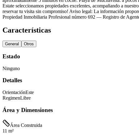
aproximadamente 5 minutos en coche. Playa de Muchavista: a pocos
Estate seleccionamos propiedades excelentes, acompañando a nuestros
reservar tu visita sin compromiso! Aviso legal: La información propor
Propiedad Inmobiliaria Profesional número 692 — Registro de Agent
Características
General
Otros
Estado
Ninguno
Detalles
Orientación
Este
Regimen
Libre
Área y Dimensiones
Área Construida
11 m²