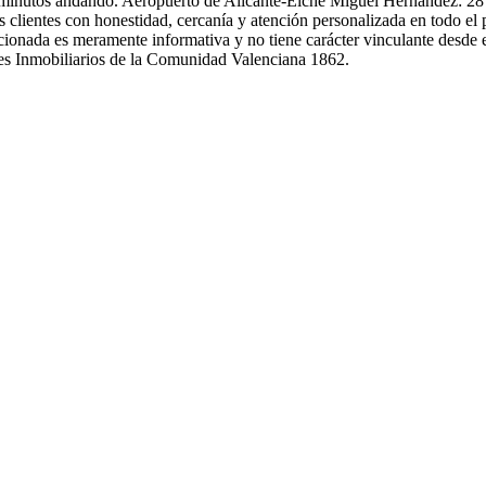
 minutos andando. Aeropuerto de Alicante-Elche Miguel Hernández: 
 clientes con honestidad, cercanía y atención personalizada en todo e
cionada es meramente informativa y no tiene carácter vinculante desde e
es Inmobiliarios de la Comunidad Valenciana 1862.