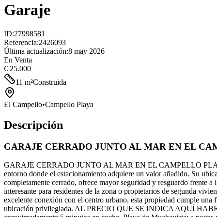
Garaje
ID
:
27998581
Referencia
:
2426093
Última actualización
:
8 may 2026
En Venta
€ 25.000
11
m²
Construida
El Campello
•
Campello Playa
Descripción
GARAJE CERRADO JUNTO AL MAR EN EL CA
GARAJE CERRADO JUNTO AL MAR EN EL CAMPELLO PLAYA En una de la
entorno donde el estacionamiento adquiere un valor añadido. Su ubicac
completamente cerrado, ofrece mayor seguridad y resguardo frente a l
interesante para residentes de la zona o propietarios de segunda vivie
excelente conexión con el centro urbano, esta propiedad cumple una 
ubicación privilegiada. AL PRECIO QUE SE INDICA AQUÍ H