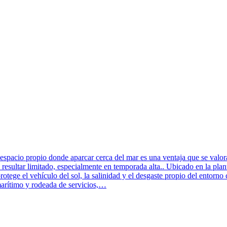
io donde aparcar cerca del mar es una ventaja que se valora cada
esultar limitado, especialmente en temporada alta.. Ubicado en la plan
tege el vehículo del sol, la salinidad y el desgaste propio del entorno 
marítimo y rodeada de servicios,…