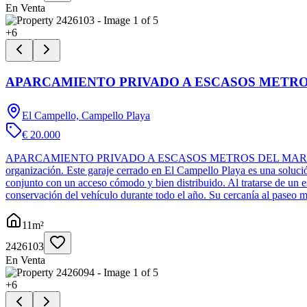
En Venta
+
6
APARCAMIENTO PRIVADO A ESCASOS METRO
El Campello, Campello Playa
€ 20.000
APARCAMIENTO PRIVADO A ESCASOS METROS DEL MAR En una ubicaci
organización. Este garaje cerrado en El Campello Playa es una solució
conjunto con un acceso cómodo y bien distribuido. Al tratarse de un es
conservación del vehículo durante todo el año. Su cercanía al paseo m
11
m²
2426103
En Venta
+
6