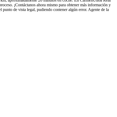
28 km, aproximadamente 20 minutos en coche. En CarmenUlloa Real
l proceso. ¡Contáctanos ahora mismo para obtener más información y
l punto de vista legal, pudiendo contener algún error. Agente de la