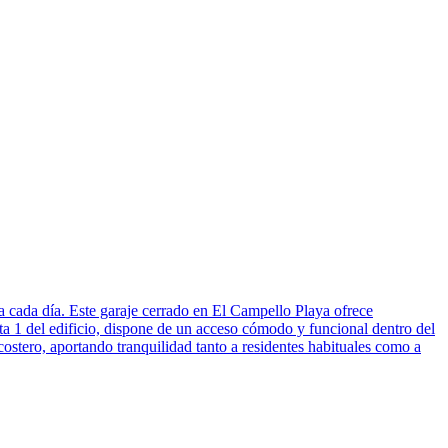
 día. Este garaje cerrado en El Campello Playa ofrece
ta 1 del edificio, dispone de un acceso cómodo y funcional dentro del
costero, aportando tranquilidad tanto a residentes habituales como a