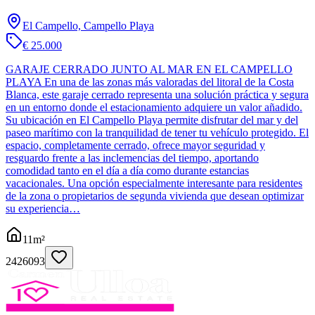
El Campello, Campello Playa
€ 25.000
GARAJE CERRADO JUNTO AL MAR EN EL CAMPELLO
PLAYA En una de las zonas más valoradas del litoral de la Costa
Blanca, este garaje cerrado representa una solución práctica y segura
en un entorno donde el estacionamiento adquiere un valor añadido.
Su ubicación en El Campello Playa permite disfrutar del mar y del
paseo marítimo con la tranquilidad de tener tu vehículo protegido. El
espacio, completamente cerrado, ofrece mayor seguridad y
resguardo frente a las inclemencias del tiempo, aportando
comodidad tanto en el día a día como durante estancias
vacacionales. Una opción especialmente interesante para residentes
de la zona o propietarios de segunda vivienda que desean optimizar
su experiencia…
11
m²
2426093