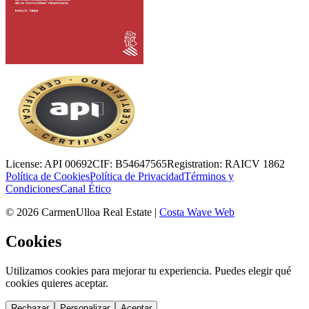
License:
API 00692
CIF:
B54647565
Registration:
RAICV 1862
Política de Cookies
Política de Privacidad
Términos y
Condiciones
Canal Ético
©
2026
CarmenUlloa Real Estate
|
Costa Wave Web
Cookies
Utilizamos cookies para mejorar tu experiencia. Puedes elegir qué
cookies quieres aceptar.
Rechazar
Personalizar
Aceptar