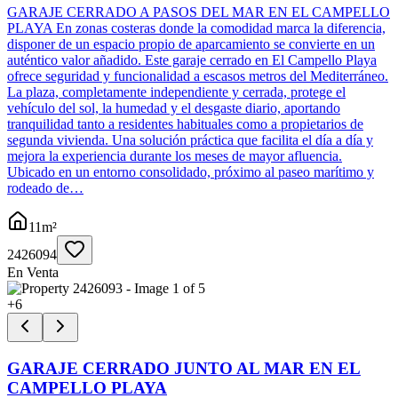
GARAJE CERRADO A PASOS DEL MAR EN EL CAMPELLO
PLAYA En zonas costeras donde la comodidad marca la diferencia,
disponer de un espacio propio de aparcamiento se convierte en un
auténtico valor añadido. Este garaje cerrado en El Campello Playa
ofrece seguridad y funcionalidad a escasos metros del Mediterráneo.
La plaza, completamente independiente y cerrada, protege el
vehículo del sol, la humedad y el desgaste diario, aportando
tranquilidad tanto a residentes habituales como a propietarios de
segunda vivienda. Una solución práctica que facilita el día a día y
mejora la experiencia durante los meses de mayor afluencia.
Ubicado en un entorno consolidado, próximo al paseo marítimo y
rodeado de…
11
m²
2426094
En Venta
+
6
GARAJE CERRADO JUNTO AL MAR EN EL
CAMPELLO PLAYA