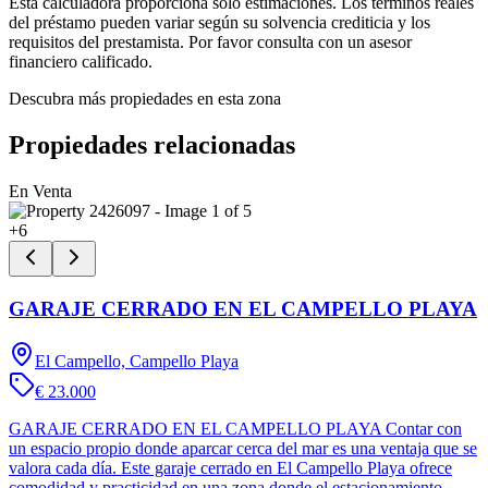
Esta calculadora proporciona solo estimaciones. Los términos reales
del préstamo pueden variar según su solvencia crediticia y los
requisitos del prestamista. Por favor consulta con un asesor
financiero calificado.
Descubra más propiedades en esta zona
Propiedades relacionadas
En Venta
+
6
GARAJE CERRADO EN EL CAMPELLO PLAYA
El Campello, Campello Playa
€ 23.000
GARAJE CERRADO EN EL CAMPELLO PLAYA Contar con
un espacio propio donde aparcar cerca del mar es una ventaja que se
valora cada día. Este garaje cerrado en El Campello Playa ofrece
comodidad y practicidad en una zona donde el estacionamiento