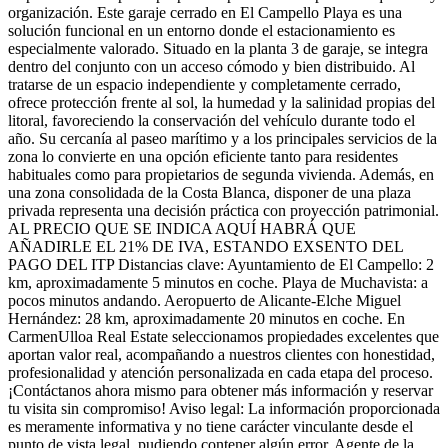
organización. Este garaje cerrado en El Campello Playa es una
solución funcional en un entorno donde el estacionamiento es
especialmente valorado. Situado en la planta 3 de garaje, se integra
dentro del conjunto con un acceso cómodo y bien distribuido. Al
tratarse de un espacio independiente y completamente cerrado,
ofrece protección frente al sol, la humedad y la salinidad propias del
litoral, favoreciendo la conservación del vehículo durante todo el
año. Su cercanía al paseo marítimo y a los principales servicios de la
zona lo convierte en una opción eficiente tanto para residentes
habituales como para propietarios de segunda vivienda. Además, en
una zona consolidada de la Costa Blanca, disponer de una plaza
privada representa una decisión práctica con proyección patrimonial.
AL PRECIO QUE SE INDICA AQUÍ HABRÁ QUE
AÑADIRLE EL 21% DE IVA, ESTANDO EXSENTO DEL
PAGO DEL ITP Distancias clave: Ayuntamiento de El Campello: 2
km, aproximadamente 5 minutos en coche. Playa de Muchavista: a
pocos minutos andando. Aeropuerto de Alicante-Elche Miguel
Hernández: 28 km, aproximadamente 20 minutos en coche. En
CarmenUlloa Real Estate seleccionamos propiedades excelentes que
aportan valor real, acompañando a nuestros clientes con honestidad,
profesionalidad y atención personalizada en cada etapa del proceso.
¡Contáctanos ahora mismo para obtener más información y reservar
tu visita sin compromiso! Aviso legal: La información proporcionada
es meramente informativa y no tiene carácter vinculante desde el
punto de vista legal, pudiendo contener algún error. Agente de la