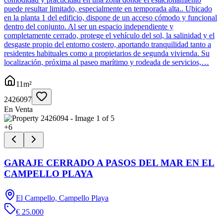
puede resultar limitado, especialmente en temporada alta.. Ubicado
en la planta 1 del edificio, dispone de un acceso cómodo y funcional
dentro del conjunto. Al ser un espacio independiente y
completamente cerrado, protege el vehículo del sol, la salinidad y el
desgaste propio del entorno costero, aportando tranquilidad tanto a
residentes habituales como a propietarios de segunda vivienda. Su
localización, próxima al paseo marítimo y rodeada de servicios,…
11
m²
2426097
En Venta
+
6
GARAJE CERRADO A PASOS DEL MAR EN EL
CAMPELLO PLAYA
El Campello, Campello Playa
€ 25.000